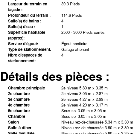
Largeur du terrain en
39.3 Pieds
façade :
Profondeur du terrain :
114.6 Pieds
Salle(s) de bains :
4
Salle(s) d'eau :
1
Superficie habitable
2500 - 3000 Pieds carrés
(approx):
Service d'égout:
Égout sanitaire
Type de stationnement:
Garage attenant
Nbre d'espaces de
4
stationnement:
Détails des pièces :
Chambre principale
2e niveau
5.80 m x 3.35 m
2e chambre
2e niveau
3.05 m x 2.87 m
3e chambre
2e niveau
4.27 m x 2.99 m
4e chambre
2e niveau
4.20 m x 3.17 m
5e chambre
Sous-sol
3.05 m x 3.05 m
Chambre
Sous-sol
3.05 m x 3.05 m
Salon
Niveau rez-de-chaussée
5.34 m x 3.30 m
Salle à dîner
Niveau rez-de-chaussée
3.90 m x 3.30 m
Salle familiale
Niveau rez-de-chaussée
5.80 m x 3.35 m