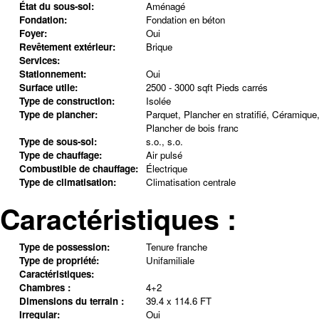
État du sous-sol:
Aménagé
Fondation:
Fondation en béton
Foyer:
Oui
Revêtement extérieur:
Brique
Services:
Stationnement:
Oui
Surface utile:
2500 - 3000 sqft Pieds carrés
Type de construction:
Isolée
Type de plancher:
Parquet, Plancher en stratifié, Céramique
Plancher de bois franc
Type de sous-sol:
s.o., s.o.
Type de chauffage:
Air pulsé
Combustible de chauffage:
Électrique
Type de climatisation:
Climatisation centrale
Caractéristiques :
Type de possession:
Tenure franche
Type de propriété:
Unifamiliale
Caractéristiques:
Chambres :
4+2
Dimensions du terrain :
39.4 x 114.6 FT
Irregular:
Oui