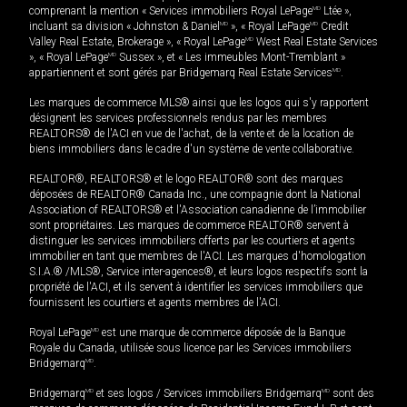
comprenant la mention « Services immobiliers Royal LePage
MD
Ltée »,
incluant sa division « Johnston & Daniel
MD
», « Royal LePage
MD
Credit
Valley Real Estate, Brokerage », « Royal LePage
MD
West Real Estate Services
», « Royal LePage
MD
Sussex », et « Les immeubles Mont-Tremblant »
appartiennent et sont gérés par Bridgemarq Real Estate Services
MD
.
Les marques de commerce MLS® ainsi que les logos qui s'y rapportent
désignent les services professionnels rendus par les membres
REALTORS® de l'ACI en vue de l'achat, de la vente et de la location de
biens immobiliers dans le cadre d'un système de vente collaborative.
REALTOR®, REALTORS® et le logo REALTOR® sont des marques
déposées de REALTOR® Canada Inc., une compagnie dont la National
Association of REALTORS® et l'Association canadienne de l’immobilier
sont propriétaires. Les marques de commerce REALTOR® servent à
distinguer les services immobiliers offerts par les courtiers et agents
immobilier en tant que membres de l'ACI. Les marques d'homologation
S.I.A.® /MLS®, Service inter-agences®, et leurs logos respectifs sont la
propriété de l'ACI, et ils servent à identifier les services immobiliers que
fournissent les courtiers et agents membres de l'ACI.
Royal LePage
MD
est une marque de commerce déposée de la Banque
Royale du Canada, utilisée sous licence par les Services immobiliers
Bridgemarq
MD
.
Bridgemarq
MD
et ses logos / Services immobiliers Bridgemarq
MD
sont des