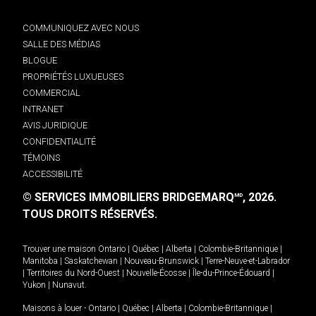
COMMUNIQUEZ AVEC NOUS
SALLE DES MÉDIAS
BLOGUE
PROPRIÉTÉS LUXUEUSES
COMMERCIAL
INTRANET
AVIS JURIDIQUE
CONFIDENTIALITÉ
TÉMOINS
ACCESSIBILITÉ
© SERVICES IMMOBILIERS BRIDGEMARQ
, 2026.
MD
TOUS DROITS RÉSERVÉS.
Trouver une maison
Ontario
|
Québec
|
Alberta
|
Colombie-Britannique
|
Manitoba
|
Saskatchewan
|
Nouveau-Brunswick
|
Terre-Neuve-et-Labrador
|
Territoires du Nord-Ouest
|
Nouvelle-Écosse
|
Île-du-Prince-Édouard
|
Yukon
|
Nunavut
.
Maisons à louer -
Ontario
|
Québec
|
Alberta
|
Colombie-Britannique
|