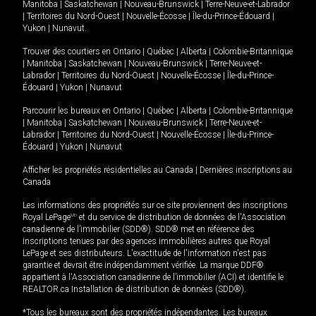
Manitoba
|
Saskatchewan
|
Nouveau-Brunswick
|
Terre-Neuve-et-Labrador
|
Territoires du Nord-Ouest
|
Nouvelle-Écosse
|
Île-du-Prince-Édouard
|
Yukon
|
Nunavut
.
Trouver des courtiers en
Ontario
|
Québec
|
Alberta
|
Colombie-Britannique
|
Manitoba
|
Saskatchewan
|
Nouveau-Brunswick
|
Terre-Neuve-et-
Labrador
|
Territoires du Nord-Ouest
|
Nouvelle-Écosse
|
Île-du-Prince-
Édouard
|
Yukon
|
Nunavut
Parcourir les bureaux en
Ontario
|
Québec
|
Alberta
|
Colombie-Britannique
|
Manitoba
|
Saskatchewan
|
Nouveau-Brunswick
|
Terre-Neuve-et-
Labrador
|
Territoires du Nord-Ouest
|
Nouvelle-Écosse
|
Île-du-Prince-
Édouard
|
Yukon
|
Nunavut
Afficher les propriétés résidentielles au Canada
|
Dernières inscriptions au
Canada
Les informations des propriétés sur ce site proviennent des inscriptions
Royal LePage
MD
et du service de distribution de données de l'Association
canadienne de l’immobilier (SDD®). SDD® met en référence des
inscriptions tenues par des agences immobilières autres que Royal
LePage et ses distributeurs. L'exactitude de l'information n'est pas
garantie et devrait être indépendamment vérifiée. La marque DDF®
appartient à l'Association canadienne de l’immobilier (ACI) et identifie le
REALTOR.ca Installation de distribution de données (SDD®).
*Tous les bureaux sont des propriétés indépendantes. Les bureaux