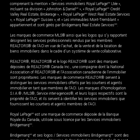
comprenant la mention « Services immobiliers Royal LePage
MD
Ltée »,
incluant sa division « Johnston & Daniel
MD
», « Royal LePage
MD
Credit
Valley Real Estate, Brokerage », « Royal LePage
MD
West Real Estate Services
», « Royal LePage
MD
Sussex », et « Les immeubles Mont-Tremblant »
appartiennent et sont gérés par Bridgemarq Real Estate Services
MD
.
Les marques de commerce MLS® ainsi que les logos qui s'y rapportent
désignent les services professionnels rendus par les membres
REALTORS® de l'ACI en vue de l'achat, de la vente et de la location de
biens immobiliers dans le cadre d'un système de vente collaborative.
REALTOR®, REALTORS® et le logo REALTOR® sont des marques
déposées de REALTOR® Canada Inc., une compagnie dont la National
Association of REALTORS® et l'Association canadienne de l’immobilier
sont propriétaires. Les marques de commerce REALTOR® servent à
distinguer les services immobiliers offerts par les courtiers et agents
immobilier en tant que membres de l'ACI. Les marques d'homologation
S.I.A.® /MLS®, Service inter-agences®, et leurs logos respectifs sont la
propriété de l'ACI, et ils servent à identifier les services immobiliers que
fournissent les courtiers et agents membres de l'ACI.
Royal LePage
MD
est une marque de commerce déposée de la Banque
Royale du Canada, utilisée sous licence par les Services immobiliers
Bridgemarq
MD
.
Bridgemarq
MD
et ses logos / Services immobiliers Bridgemarq
MD
sont des