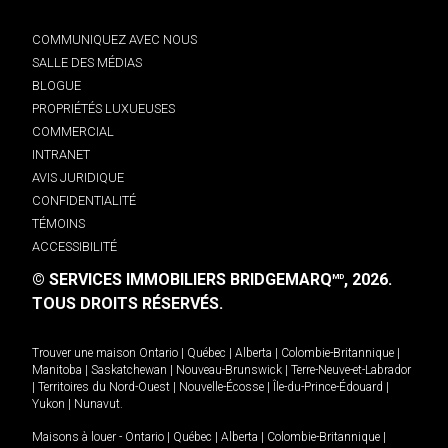
COMMUNIQUEZ AVEC NOUS
SALLE DES MÉDIAS
BLOGUE
PROPRIÉTÉS LUXUEUSES
COMMERCIAL
INTRANET
AVIS JURIDIQUE
CONFIDENTIALITÉ
TÉMOINS
ACCESSIBILITÉ
© SERVICES IMMOBILIERS BRIDGEMARQ
, 2026.
MD
TOUS DROITS RÉSERVÉS.
Trouver une maison
Ontario
|
Québec
|
Alberta
|
Colombie-Britannique
|
Manitoba
|
Saskatchewan
|
Nouveau-Brunswick
|
Terre-Neuve-et-Labrador
|
Territoires du Nord-Ouest
|
Nouvelle-Écosse
|
Île-du-Prince-Édouard
|
Yukon
|
Nunavut
.
Maisons à louer -
Ontario
|
Québec
|
Alberta
|
Colombie-Britannique
|