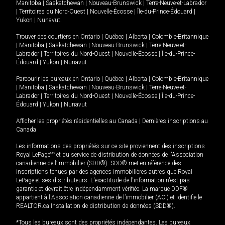
Manitoba
|
Saskatchewan
|
Nouveau-Brunswick
|
Terre-Neuve-et-Labrador
|
Territoires du Nord-Ouest
|
Nouvelle-Écosse
|
Île-du-Prince-Édouard
|
Yukon
|
Nunavut
.
Trouver des courtiers en
Ontario
|
Québec
|
Alberta
|
Colombie-Britannique
|
Manitoba
|
Saskatchewan
|
Nouveau-Brunswick
|
Terre-Neuve-et-
Labrador
|
Territoires du Nord-Ouest
|
Nouvelle-Écosse
|
Île-du-Prince-
Édouard
|
Yukon
|
Nunavut
Parcourir les bureaux en
Ontario
|
Québec
|
Alberta
|
Colombie-Britannique
|
Manitoba
|
Saskatchewan
|
Nouveau-Brunswick
|
Terre-Neuve-et-
Labrador
|
Territoires du Nord-Ouest
|
Nouvelle-Écosse
|
Île-du-Prince-
Édouard
|
Yukon
|
Nunavut
Afficher les propriétés résidentielles au Canada
|
Dernières inscriptions au
Canada
Les informations des propriétés sur ce site proviennent des inscriptions
Royal LePage
MD
et du service de distribution de données de l'Association
canadienne de l’immobilier (SDD®). SDD® met en référence des
inscriptions tenues par des agences immobilières autres que Royal
LePage et ses distributeurs. L'exactitude de l'information n'est pas
garantie et devrait être indépendamment vérifiée. La marque DDF®
appartient à l'Association canadienne de l’immobilier (ACI) et identifie le
REALTOR.ca Installation de distribution de données (SDD®).
*Tous les bureaux sont des propriétés indépendantes. Les bureaux