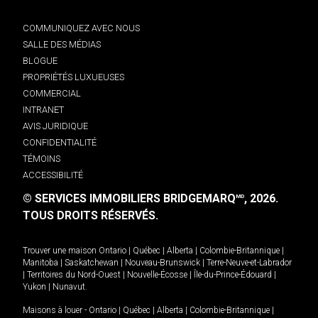
COMMUNIQUEZ AVEC NOUS
SALLE DES MÉDIAS
BLOGUE
PROPRIÉTÉS LUXUEUSES
COMMERCIAL
INTRANET
AVIS JURIDIQUE
CONFIDENTIALITÉ
TÉMOINS
ACCESSIBILITÉ
© SERVICES IMMOBILIERS BRIDGEMARQ
, 2026.
MD
TOUS DROITS RÉSERVÉS.
Trouver une maison
Ontario
|
Québec
|
Alberta
|
Colombie-Britannique
|
Manitoba
|
Saskatchewan
|
Nouveau-Brunswick
|
Terre-Neuve-et-Labrador
|
Territoires du Nord-Ouest
|
Nouvelle-Écosse
|
Île-du-Prince-Édouard
|
Yukon
|
Nunavut
.
Maisons à louer -
Ontario
|
Québec
|
Alberta
|
Colombie-Britannique
|