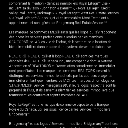
comprenant la mention « Services immobiliers Royal LePage
MD
Ltée »,
incluant sa division « Johnston & Daniel
MD
», « Royal LePage
MD
Credit
Valley Real Estate, Brokerage », « Royal LePage
MD
West Real Estate Services
», « Royal LePage
MD
Sussex », et « Les immeubles Mont-Tremblant »
appartiennent et sont gérés par Bridgemarq Real Estate Services
MD
.
Les marques de commerce MLS® ainsi que les logos qui s'y rapportent
désignent les services professionnels rendus par les membres
REALTORS® de l'ACI en vue de l'achat, de la vente et de la location de
biens immobiliers dans le cadre d'un système de vente collaborative.
REALTOR®, REALTORS® et le logo REALTOR® sont des marques
déposées de REALTOR® Canada Inc., une compagnie dont la National
Association of REALTORS® et l'Association canadienne de l’immobilier
sont propriétaires. Les marques de commerce REALTOR® servent à
distinguer les services immobiliers offerts par les courtiers et agents
immobilier en tant que membres de l'ACI. Les marques d'homologation
S.I.A.® /MLS®, Service inter-agences®, et leurs logos respectifs sont la
propriété de l'ACI, et ils servent à identifier les services immobiliers que
fournissent les courtiers et agents membres de l'ACI.
Royal LePage
MD
est une marque de commerce déposée de la Banque
Royale du Canada, utilisée sous licence par les Services immobiliers
Bridgemarq
MD
.
Bridgemarq
MD
et ses logos / Services immobiliers Bridgemarq
MD
sont des