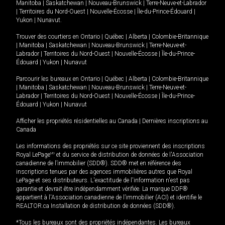
Manitoba
|
Saskatchewan
|
Nouveau-Brunswick
|
Terre-Neuve-et-Labrador
|
Territoires du Nord-Ouest
|
Nouvelle-Écosse
|
Île-du-Prince-Édouard
|
Yukon
|
Nunavut
.
Trouver des courtiers en
Ontario
|
Québec
|
Alberta
|
Colombie-Britannique
|
Manitoba
|
Saskatchewan
|
Nouveau-Brunswick
|
Terre-Neuve-et-
Labrador
|
Territoires du Nord-Ouest
|
Nouvelle-Écosse
|
Île-du-Prince-
Édouard
|
Yukon
|
Nunavut
Parcourir les bureaux en
Ontario
|
Québec
|
Alberta
|
Colombie-Britannique
|
Manitoba
|
Saskatchewan
|
Nouveau-Brunswick
|
Terre-Neuve-et-
Labrador
|
Territoires du Nord-Ouest
|
Nouvelle-Écosse
|
Île-du-Prince-
Édouard
|
Yukon
|
Nunavut
Afficher les propriétés résidentielles au Canada
|
Dernières inscriptions au
Canada
Les informations des propriétés sur ce site proviennent des inscriptions
Royal LePage
MD
et du service de distribution de données de l'Association
canadienne de l’immobilier (SDD®). SDD® met en référence des
inscriptions tenues par des agences immobilières autres que Royal
LePage et ses distributeurs. L'exactitude de l'information n'est pas
garantie et devrait être indépendamment vérifiée. La marque DDF®
appartient à l'Association canadienne de l’immobilier (ACI) et identifie le
REALTOR.ca Installation de distribution de données (SDD®).
*Tous les bureaux sont des propriétés indépendantes. Les bureaux