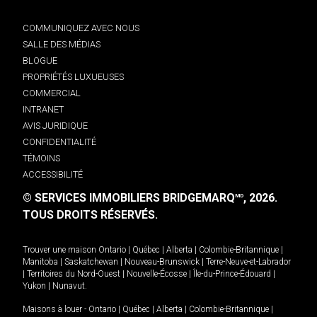
COMMUNIQUEZ AVEC NOUS
SALLE DES MÉDIAS
BLOGUE
PROPRIÉTÉS LUXUEUSES
COMMERCIAL
INTRANET
AVIS JURIDIQUE
CONFIDENTIALITÉ
TÉMOINS
ACCESSIBILITÉ
© SERVICES IMMOBILIERS BRIDGEMARQ
, 2026.
MD
TOUS DROITS RÉSERVÉS.
Trouver une maison
Ontario
|
Québec
|
Alberta
|
Colombie-Britannique
|
Manitoba
|
Saskatchewan
|
Nouveau-Brunswick
|
Terre-Neuve-et-Labrador
|
Territoires du Nord-Ouest
|
Nouvelle-Écosse
|
Île-du-Prince-Édouard
|
Yukon
|
Nunavut
.
Maisons à louer -
Ontario
|
Québec
|
Alberta
|
Colombie-Britannique
|