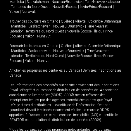
Manitoba
|
Saskatchewan
|
Nouveau-Brunswick
|
Terre-Neuve-et-Labrador
|
Territoires du Nord-Ouest
|
Nouvelle-Écosse
|
Île-du-Prince-Édouard
|
Yukon
|
Nunavut
.
Trouver des courtiers en
Ontario
|
Québec
|
Alberta
|
Colombie-Britannique
|
Manitoba
|
Saskatchewan
|
Nouveau-Brunswick
|
Terre-Neuve-et-
Labrador
|
Territoires du Nord-Ouest
|
Nouvelle-Écosse
|
Île-du-Prince-
Édouard
|
Yukon
|
Nunavut
Parcourir les bureaux en
Ontario
|
Québec
|
Alberta
|
Colombie-Britannique
|
Manitoba
|
Saskatchewan
|
Nouveau-Brunswick
|
Terre-Neuve-et-
Labrador
|
Territoires du Nord-Ouest
|
Nouvelle-Écosse
|
Île-du-Prince-
Édouard
|
Yukon
|
Nunavut
Afficher les propriétés résidentielles au Canada
|
Dernières inscriptions au
Canada
Les informations des propriétés sur ce site proviennent des inscriptions
Royal LePage
MD
et du service de distribution de données de l'Association
canadienne de l’immobilier (SDD®). SDD® met en référence des
inscriptions tenues par des agences immobilières autres que Royal
LePage et ses distributeurs. L'exactitude de l'information n'est pas
garantie et devrait être indépendamment vérifiée. La marque DDF®
appartient à l'Association canadienne de l’immobilier (ACI) et identifie le
REALTOR.ca Installation de distribution de données (SDD®).
*Tous les bureaux sont des propriétés indépendantes. Les bureaux