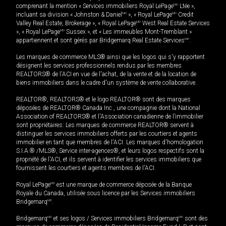
comprenant la mention « Services immobiliers Royal LePage
MD
Ltée »,
incluant sa division « Johnston & Daniel
MD
», « Royal LePage
MD
Credit
Valley Real Estate, Brokerage », « Royal LePage
MD
West Real Estate Services
», « Royal LePage
MD
Sussex », et « Les immeubles Mont-Tremblant »
appartiennent et sont gérés par Bridgemarq Real Estate Services
MD
.
Les marques de commerce MLS® ainsi que les logos qui s'y rapportent
désignent les services professionnels rendus par les membres
REALTORS® de l'ACI en vue de l'achat, de la vente et de la location de
biens immobiliers dans le cadre d'un système de vente collaborative.
REALTOR®, REALTORS® et le logo REALTOR® sont des marques
déposées de REALTOR® Canada Inc., une compagnie dont la National
Association of REALTORS® et l'Association canadienne de l’immobilier
sont propriétaires. Les marques de commerce REALTOR® servent à
distinguer les services immobiliers offerts par les courtiers et agents
immobilier en tant que membres de l'ACI. Les marques d'homologation
S.I.A.® /MLS®, Service inter-agences®, et leurs logos respectifs sont la
propriété de l'ACI, et ils servent à identifier les services immobiliers que
fournissent les courtiers et agents membres de l'ACI.
Royal LePage
MD
est une marque de commerce déposée de la Banque
Royale du Canada, utilisée sous licence par les Services immobiliers
Bridgemarq
MD
.
Bridgemarq
MD
et ses logos / Services immobiliers Bridgemarq
MD
sont des