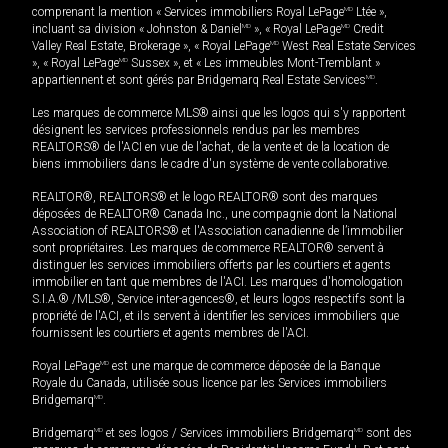
comprenant la mention « Services immobiliers Royal LePage
MD
Ltée »,
incluant sa division « Johnston & Daniel
MD
», « Royal LePage
MD
Credit
Valley Real Estate, Brokerage », « Royal LePage
MD
West Real Estate Services
», « Royal LePage
MD
Sussex », et « Les immeubles Mont-Tremblant »
appartiennent et sont gérés par Bridgemarq Real Estate Services
MD
.
Les marques de commerce MLS® ainsi que les logos qui s'y rapportent
désignent les services professionnels rendus par les membres
REALTORS® de l'ACI en vue de l'achat, de la vente et de la location de
biens immobiliers dans le cadre d'un système de vente collaborative.
REALTOR®, REALTORS® et le logo REALTOR® sont des marques
déposées de REALTOR® Canada Inc., une compagnie dont la National
Association of REALTORS® et l'Association canadienne de l’immobilier
sont propriétaires. Les marques de commerce REALTOR® servent à
distinguer les services immobiliers offerts par les courtiers et agents
immobilier en tant que membres de l'ACI. Les marques d'homologation
S.I.A.® /MLS®, Service inter-agences®, et leurs logos respectifs sont la
propriété de l'ACI, et ils servent à identifier les services immobiliers que
fournissent les courtiers et agents membres de l'ACI.
Royal LePage
MD
est une marque de commerce déposée de la Banque
Royale du Canada, utilisée sous licence par les Services immobiliers
Bridgemarq
MD
.
Bridgemarq
MD
et ses logos / Services immobiliers Bridgemarq
MD
sont des