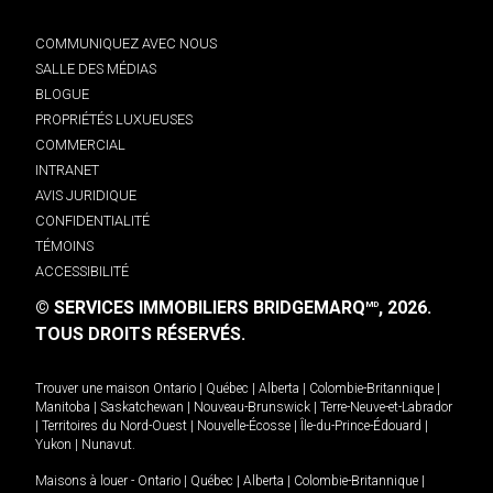
COMMUNIQUEZ AVEC NOUS
SALLE DES MÉDIAS
BLOGUE
PROPRIÉTÉS LUXUEUSES
COMMERCIAL
INTRANET
AVIS JURIDIQUE
CONFIDENTIALITÉ
TÉMOINS
ACCESSIBILITÉ
© SERVICES IMMOBILIERS BRIDGEMARQ
, 2026.
MD
TOUS DROITS RÉSERVÉS.
Trouver une maison
Ontario
|
Québec
|
Alberta
|
Colombie-Britannique
|
Manitoba
|
Saskatchewan
|
Nouveau-Brunswick
|
Terre-Neuve-et-Labrador
|
Territoires du Nord-Ouest
|
Nouvelle-Écosse
|
Île-du-Prince-Édouard
|
Yukon
|
Nunavut
.
Maisons à louer -
Ontario
|
Québec
|
Alberta
|
Colombie-Britannique
|