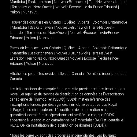
Manitoba
|
Saskatchewan
|
Nouveau-Brunswick
|
Terre-Neuve-et-Labrador
|
Territoires du Nord-Ouest
|
Nouvelle-Écosse
|
Île-du-Prince-Édouard
|
Yukon
|
Nunavut
.
Trouver des courtiers en
Ontario
|
Québec
|
Alberta
|
Colombie-Britannique
|
Manitoba
|
Saskatchewan
|
Nouveau-Brunswick
|
Terre-Neuve-et-
Labrador
|
Territoires du Nord-Ouest
|
Nouvelle-Écosse
|
Île-du-Prince-
Édouard
|
Yukon
|
Nunavut
Parcourir les bureaux en
Ontario
|
Québec
|
Alberta
|
Colombie-Britannique
|
Manitoba
|
Saskatchewan
|
Nouveau-Brunswick
|
Terre-Neuve-et-
Labrador
|
Territoires du Nord-Ouest
|
Nouvelle-Écosse
|
Île-du-Prince-
Édouard
|
Yukon
|
Nunavut
Afficher les propriétés résidentielles au Canada
|
Dernières inscriptions au
Canada
Les informations des propriétés sur ce site proviennent des inscriptions
Royal LePage
MD
et du service de distribution de données de l'Association
canadienne de l’immobilier (SDD®). SDD® met en référence des
inscriptions tenues par des agences immobilières autres que Royal
LePage et ses distributeurs. L'exactitude de l'information n'est pas
garantie et devrait être indépendamment vérifiée. La marque DDF®
appartient à l'Association canadienne de l’immobilier (ACI) et identifie le
REALTOR.ca Installation de distribution de données (SDD®).
*Tous les bureaux sont des propriétés indépendantes. Les bureaux