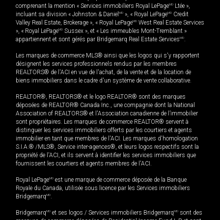
comprenant la mention « Services immobiliers Royal LePage
MD
Ltée »,
incluant sa division « Johnston & Daniel
MD
», « Royal LePage
MD
Credit
Valley Real Estate, Brokerage », « Royal LePage
MD
West Real Estate Services
», « Royal LePage
MD
Sussex », et « Les immeubles Mont-Tremblant »
appartiennent et sont gérés par Bridgemarq Real Estate Services
MD
.
Les marques de commerce MLS® ainsi que les logos qui s'y rapportent
désignent les services professionnels rendus par les membres
REALTORS® de l'ACI en vue de l'achat, de la vente et de la location de
biens immobiliers dans le cadre d'un système de vente collaborative.
REALTOR®, REALTORS® et le logo REALTOR® sont des marques
déposées de REALTOR® Canada Inc., une compagnie dont la National
Association of REALTORS® et l'Association canadienne de l’immobilier
sont propriétaires. Les marques de commerce REALTOR® servent à
distinguer les services immobiliers offerts par les courtiers et agents
immobilier en tant que membres de l'ACI. Les marques d'homologation
S.I.A.® /MLS®, Service inter-agences®, et leurs logos respectifs sont la
propriété de l'ACI, et ils servent à identifier les services immobiliers que
fournissent les courtiers et agents membres de l'ACI.
Royal LePage
MD
est une marque de commerce déposée de la Banque
Royale du Canada, utilisée sous licence par les Services immobiliers
Bridgemarq
MD
.
Bridgemarq
MD
et ses logos / Services immobiliers Bridgemarq
MD
sont des