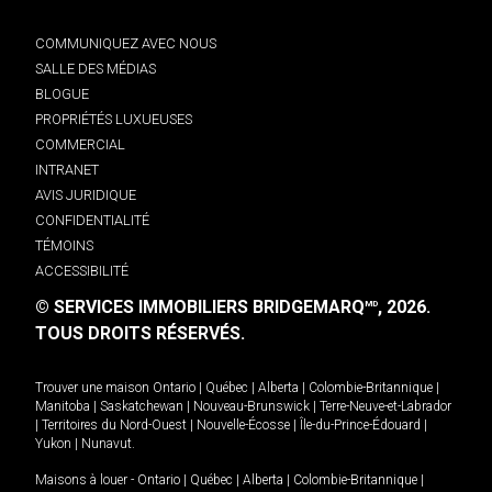
COMMUNIQUEZ AVEC NOUS
SALLE DES MÉDIAS
BLOGUE
PROPRIÉTÉS LUXUEUSES
COMMERCIAL
INTRANET
AVIS JURIDIQUE
CONFIDENTIALITÉ
TÉMOINS
ACCESSIBILITÉ
© SERVICES IMMOBILIERS BRIDGEMARQ
, 2026.
MD
TOUS DROITS RÉSERVÉS.
Trouver une maison
Ontario
|
Québec
|
Alberta
|
Colombie-Britannique
|
Manitoba
|
Saskatchewan
|
Nouveau-Brunswick
|
Terre-Neuve-et-Labrador
|
Territoires du Nord-Ouest
|
Nouvelle-Écosse
|
Île-du-Prince-Édouard
|
Yukon
|
Nunavut
.
Maisons à louer -
Ontario
|
Québec
|
Alberta
|
Colombie-Britannique
|