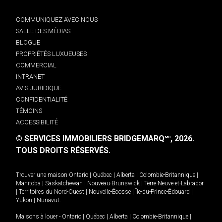
COMMUNIQUEZ AVEC NOUS
SALLE DES MÉDIAS
BLOGUE
PROPRIÉTÉS LUXUEUSES
COMMERCIAL
INTRANET
AVIS JURIDIQUE
CONFIDENTIALITÉ
TÉMOINS
ACCESSIBILITÉ
© SERVICES IMMOBILIERS BRIDGEMARQ
, 2026.
MD
TOUS DROITS RÉSERVÉS.
Trouver une maison
Ontario
|
Québec
|
Alberta
|
Colombie-Britannique
|
Manitoba
|
Saskatchewan
|
Nouveau-Brunswick
|
Terre-Neuve-et-Labrador
|
Territoires du Nord-Ouest
|
Nouvelle-Écosse
|
Île-du-Prince-Édouard
|
Yukon
|
Nunavut
.
Maisons à louer -
Ontario
|
Québec
|
Alberta
|
Colombie-Britannique
|