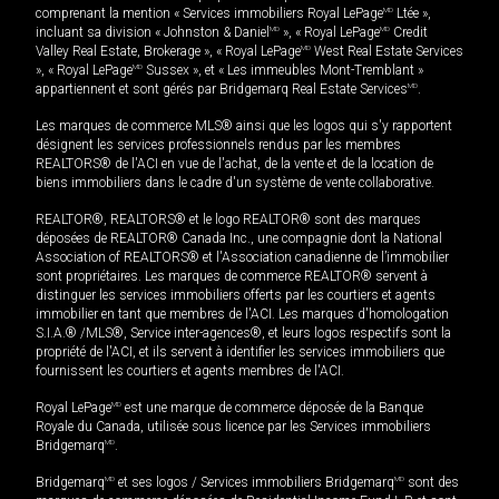
comprenant la mention « Services immobiliers Royal LePage
MD
Ltée »,
incluant sa division « Johnston & Daniel
MD
», « Royal LePage
MD
Credit
Valley Real Estate, Brokerage », « Royal LePage
MD
West Real Estate Services
», « Royal LePage
MD
Sussex », et « Les immeubles Mont-Tremblant »
appartiennent et sont gérés par Bridgemarq Real Estate Services
MD
.
Les marques de commerce MLS® ainsi que les logos qui s'y rapportent
désignent les services professionnels rendus par les membres
REALTORS® de l'ACI en vue de l'achat, de la vente et de la location de
biens immobiliers dans le cadre d'un système de vente collaborative.
REALTOR®, REALTORS® et le logo REALTOR® sont des marques
déposées de REALTOR® Canada Inc., une compagnie dont la National
Association of REALTORS® et l'Association canadienne de l’immobilier
sont propriétaires. Les marques de commerce REALTOR® servent à
distinguer les services immobiliers offerts par les courtiers et agents
immobilier en tant que membres de l'ACI. Les marques d'homologation
S.I.A.® /MLS®, Service inter-agences®, et leurs logos respectifs sont la
propriété de l'ACI, et ils servent à identifier les services immobiliers que
fournissent les courtiers et agents membres de l'ACI.
Royal LePage
MD
est une marque de commerce déposée de la Banque
Royale du Canada, utilisée sous licence par les Services immobiliers
Bridgemarq
MD
.
Bridgemarq
MD
et ses logos / Services immobiliers Bridgemarq
MD
sont des