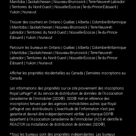
Manitoba
|
Saskatchewan
|
Nouveau-Brunswick
|
Terre-Neuve-et-Labrador
|
Territoires du Nord-Ouest
|
Nouvelle-Écosse
|
Île-du-Prince-Édouard
|
Yukon
|
Nunavut
.
Trouver des courtiers en
Ontario
|
Québec
|
Alberta
|
Colombie-Britannique
|
Manitoba
|
Saskatchewan
|
Nouveau-Brunswick
|
Terre-Neuve-et-
Labrador
|
Territoires du Nord-Ouest
|
Nouvelle-Écosse
|
Île-du-Prince-
Édouard
|
Yukon
|
Nunavut
Parcourir les bureaux en
Ontario
|
Québec
|
Alberta
|
Colombie-Britannique
|
Manitoba
|
Saskatchewan
|
Nouveau-Brunswick
|
Terre-Neuve-et-
Labrador
|
Territoires du Nord-Ouest
|
Nouvelle-Écosse
|
Île-du-Prince-
Édouard
|
Yukon
|
Nunavut
Afficher les propriétés résidentielles au Canada
|
Dernières inscriptions au
Canada
Les informations des propriétés sur ce site proviennent des inscriptions
Royal LePage
MD
et du service de distribution de données de l'Association
canadienne de l’immobilier (SDD®). SDD® met en référence des
inscriptions tenues par des agences immobilières autres que Royal
LePage et ses distributeurs. L'exactitude de l'information n'est pas
garantie et devrait être indépendamment vérifiée. La marque DDF®
appartient à l'Association canadienne de l’immobilier (ACI) et identifie le
REALTOR.ca Installation de distribution de données (SDD®).
*Tous les bureaux sont des propriétés indépendantes. Les bureaux