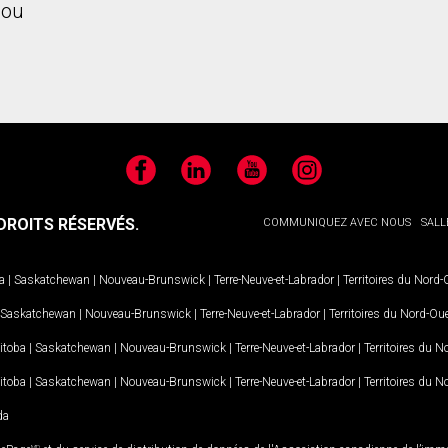
ou
Facebook
LinkedIn
YouTube
Instagram
ROITS RÉSERVÉS.
COMMUNIQUEZ AVEC NOUS
SALL
a
|
Saskatchewan
|
Nouveau-Brunswick
|
Terre-Neuve-et-Labrador
|
Territoires du Nord
Saskatchewan
|
Nouveau-Brunswick
|
Terre-Neuve-et-Labrador
|
Territoires du Nord-Ou
itoba
|
Saskatchewan
|
Nouveau-Brunswick
|
Terre-Neuve-et-Labrador
|
Territoires du 
itoba
|
Saskatchewan
|
Nouveau-Brunswick
|
Terre-Neuve-et-Labrador
|
Territoires du 
da
MD