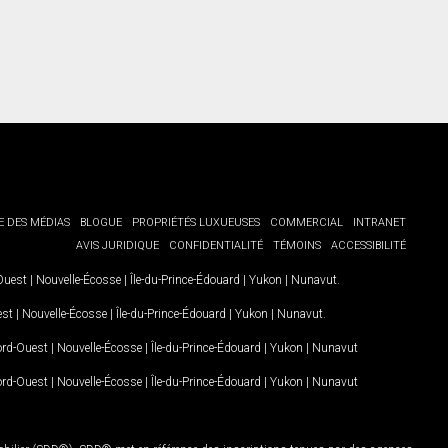
E DES MÉDIAS
BLOGUE
PROPRIÉTÉS LUXUEUSES
COMMERCIAL
INTRANET
AVIS JURIDIQUE
CONFIDENTIALITÉ
TÉMOINS
ACCESSIBILITÉ
-Ouest
|
Nouvelle-Écosse
|
Île-du-Prince-Édouard
|
Yukon
|
Nunavut
.
est
|
Nouvelle-Écosse
|
Île-du-Prince-Édouard
|
Yukon
|
Nunavut
.
Nord-Ouest
|
Nouvelle-Écosse
|
Île-du-Prince-Édouard
|
Yukon
|
Nunavut
Nord-Ouest
|
Nouvelle-Écosse
|
Île-du-Prince-Édouard
|
Yukon
|
Nunavut