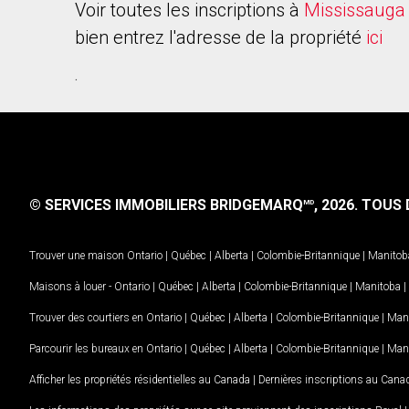
Voir toutes les inscriptions à
Mississauga
bien entrez l'adresse de la propriété
ici
.
© SERVICES IMMOBILIERS BRIDGEMARQ
, 2026.
TOUS D
MD
Trouver une maison
Ontario
|
Québec
|
Alberta
|
Colombie-Britannique
|
Manitob
Maisons à louer -
Ontario
|
Québec
|
Alberta
|
Colombie-Britannique
|
Manitoba
|
Trouver des courtiers en
Ontario
|
Québec
|
Alberta
|
Colombie-Britannique
|
Man
Parcourir les bureaux en
Ontario
|
Québec
|
Alberta
|
Colombie-Britannique
|
Man
Afficher les propriétés résidentielles au Canada
|
Dernières inscriptions au Cana