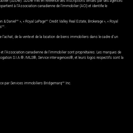
mobilier (SDD®). SDD® met en référence des inscriptions tenues par des agences
rtient à l'Association canadienne de l’immobilier (ACI) et identifie le
on & Daniel
MD
», « Royal LePage
MD
Credit Valley Real Estate, Brokerage », « Royal
es
MD
.
chat, de la vente et de la location de biens immobiliers dans le cadre d'un
Association canadienne de l’immobilier sont propriétaires. Les marques de
ation S.I.A.® /MLS®, Service inter-agences®, et leurs logos respectifs sont la
nce par Services immobiliers Bridgemarq
MD
Inc.