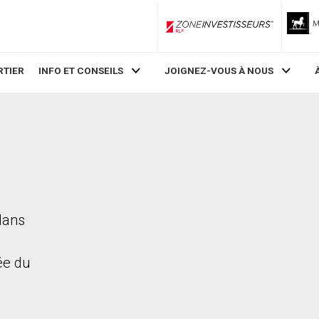
ZoneInvestisseurs RLP
RTIER
INFO ET CONSEILS
JOIGNEZ-VOUS À NOUS
 dans
rée du