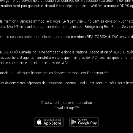
LePage
et du service de distribution de données de l'Association canadienne de l’im
rmation n'est pas garantie et devrait être indépendamment vérifiée. La marque DDF® appa
la mention « Services immobiliers Royal LePage
MD
Ltée », incluant sa division « Johnst
bles Mont-Tremblant » appartiennent et sont gérés par Bridgemarq Real Estate Servic
 les services professionnels rendus par les membres REALTORS® de l'ACI en vue de l'a
TOR® Canada Inc., une compagnie dont la National Association of REALTORS® et l'
s courtiers et agents immobilier en tant que membres de l'ACI. Les marques d'homolog
ssent les courtiers et agents membres de l'ACI.
da, utilisée sous licence par les Services immobiliers Bridgemarq
MD
.
s de commerce déposées de Residential Income Fund L.P. et sont utilisées sous lice
Découvrez la nouvelle application
MD
Royal LePage