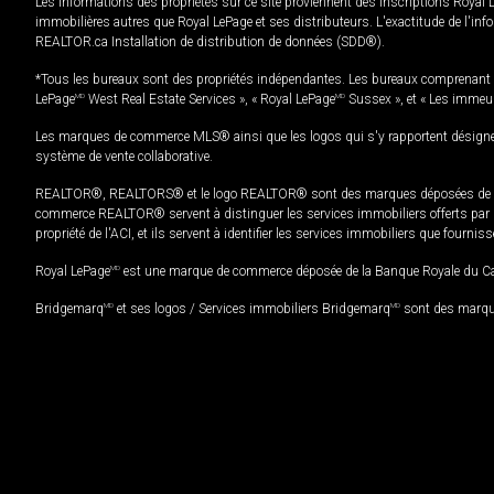
Les informations des propriétés sur ce site proviennent des inscriptions Royal 
immobilières autres que Royal LePage et ses distributeurs. L'exactitude de l'info
REALTOR.ca Installation de distribution de données (SDD®).
*Tous les bureaux sont des propriétés indépendantes. Les bureaux comprenant 
LePage
MD
West Real Estate Services », « Royal LePage
MD
Sussex », et « Les immeu
Les marques de commerce MLS® ainsi que les logos qui s'y rapportent désignent
système de vente collaborative.
REALTOR®, REALTORS® et le logo REALTOR® sont des marques déposées de REAL
commerce REALTOR® servent à distinguer les services immobiliers offerts par le
propriété de l'ACI, et ils servent à identifier les services immobiliers que fourni
Royal LePage
MD
est une marque de commerce déposée de la Banque Royale du Cana
Bridgemarq
MD
et ses logos / Services immobiliers Bridgemarq
MD
sont des marque