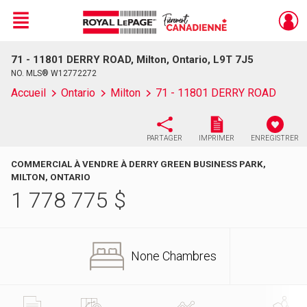
Menu
71 - 11801 DERRY ROAD, Milton, Ontario, L9T 7J5
Live
En Direct
NO. MLS® W12772272
Accueil
Ontario
Milton
71 - 11801 DERRY ROAD
PARTAGER
IMPRIMER
ENREGISTRER
COMMERCIAL À VENDRE À DERRY GREEN BUSINESS PARK,
MILTON, ONTARIO
1 778 775
$
None Chambres