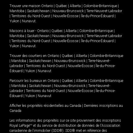
Trouver une maison
Ontario
|
Québec
|
Alberta
|
Colombie-Britannique
|
Manitoba
|
Saskatchewan
|
Nouveau-Brunswick
|
Terre-Neuve-et-Labrador
|
Territoires du Nord-Ouest
|
Nouvelle-Écosse
|
Île-du-Prince-Édouard
|
Yukon
|
Nunavut
.
Maisons à louer -
Ontario
|
Québec
|
Alberta
|
Colombie-Britannique
|
Manitoba
|
Saskatchewan
|
Nouveau-Brunswick
|
Terre-Neuve-et-Labrador
|
Territoires du Nord-Ouest
|
Nouvelle-Écosse
|
Île-du-Prince-Édouard
|
Yukon
|
Nunavut
.
Trouver des courtiers en
Ontario
|
Québec
|
Alberta
|
Colombie-Britannique
|
Manitoba
|
Saskatchewan
|
Nouveau-Brunswick
|
Terre-Neuve-et-
Labrador
|
Territoires du Nord-Ouest
|
Nouvelle-Écosse
|
Île-du-Prince-
Édouard
|
Yukon
|
Nunavut
Parcourir les bureaux en
Ontario
|
Québec
|
Alberta
|
Colombie-Britannique
|
Manitoba
|
Saskatchewan
|
Nouveau-Brunswick
|
Terre-Neuve-et-
Labrador
|
Territoires du Nord-Ouest
|
Nouvelle-Écosse
|
Île-du-Prince-
Édouard
|
Yukon
|
Nunavut
Afficher les propriétés résidentielles au Canada
|
Dernières inscriptions au
Canada
Les informations des propriétés sur ce site proviennent des inscriptions
Royal LePage
MD
et du service de distribution de données de l'Association
canadienne de l’immobilier (SDD®). SDD® met en référence des