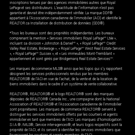
inscriptions tenues par des agences immobilières autres que Royal
LePage et ses distributeurs. L'exactitude de l'information n'est pas
garantie et devrait être indépendamment vérifiée. La marque DDF®
appartient à l'Association canadienne de l’immobilier (ACI) et identifie le
REALTOR.ca Installation de distribution de données (SDD®).
*Tous les bureaux sont des propriétés indépendantes. Les bureaux
comprenant la mention « Services immobiliers Royal LePage
MD
Ltée »,
incluant sa division « Johnston & Daniel
MD
», « Royal LePage
MD
Credit
Valley Real Estate, Brokerage », « Royal LePage
MD
West Real Estate Services
», « Royal LePage
MD
Sussex », et « Les immeubles Mont-Tremblant »
appartiennent et sont gérés par Bridgemarq Real Estate Services
MD
.
Les marques de commerce MLS® ainsi que les logos qui s'y rapportent
désignent les services professionnels rendus par les membres
REALTORS® de l'ACI en vue de l'achat, de la vente et de la location de
biens immobiliers dans le cadre d'un système de vente collaborative.
REALTOR®, REALTORS® et le logo REALTOR® sont des marques
déposées de REALTOR® Canada Inc., une compagnie dont la National
Association of REALTORS® et l'Association canadienne de l’immobilier
sont propriétaires. Les marques de commerce REALTOR® servent à
distinguer les services immobiliers offerts par les courtiers et agents
immobilier en tant que membres de l'ACI. Les marques d'homologation
S.I.A.® /MLS®, Service inter-agences®, et leurs logos respectifs sont la
propriété de l'ACI, et ils servent à identifier les services immobiliers que
fournissent les courtiers et agents membres de l'ACI.