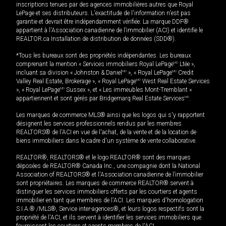
inscriptions tenues par des agences immobilières autres que Royal
LePage et ses distributeurs. L'exactitude de l'information n'est pas
garantie et devrait être indépendamment vérifiée. La marque DDF®
appartient à l'Association canadienne de l’immobilier (ACI) et identifie le
REALTOR.ca Installation de distribution de données (SDD®).
*Tous les bureaux sont des propriétés indépendantes. Les bureaux
comprenant la mention « Services immobiliers Royal LePage
MD
Ltée »,
incluant sa division « Johnston & Daniel
MD
», « Royal LePage
MD
Credit
Valley Real Estate, Brokerage », « Royal LePage
MD
West Real Estate Services
», « Royal LePage
MD
Sussex », et « Les immeubles Mont-Tremblant »
appartiennent et sont gérés par Bridgemarq Real Estate Services
MD
.
Les marques de commerce MLS® ainsi que les logos qui s'y rapportent
désignent les services professionnels rendus par les membres
REALTORS® de l'ACI en vue de l'achat, de la vente et de la location de
biens immobiliers dans le cadre d'un système de vente collaborative.
REALTOR®, REALTORS® et le logo REALTOR® sont des marques
déposées de REALTOR® Canada Inc., une compagnie dont la National
Association of REALTORS® et l'Association canadienne de l’immobilier
sont propriétaires. Les marques de commerce REALTOR® servent à
distinguer les services immobiliers offerts par les courtiers et agents
immobilier en tant que membres de l'ACI. Les marques d'homologation
S.I.A.® /MLS®, Service inter-agences®, et leurs logos respectifs sont la
propriété de l'ACI, et ils servent à identifier les services immobiliers que
fournissent les courtiers et agents membres de l'ACI.