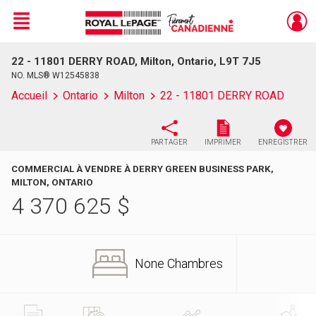
Menu
22 - 11801 DERRY ROAD, Milton, Ontario, L9T 7J5
Live
En Direct
NO. MLS® W12545838
Accueil
Ontario
Milton
22 - 11801 DERRY ROAD
PARTAGER
IMPRIMER
ENREGISTRER
COMMERCIAL À VENDRE À DERRY GREEN BUSINESS PARK,
MILTON, ONTARIO
4 370 625
$
None Chambres