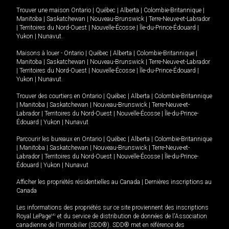
Trouver une maison
Ontario
|
Québec
|
Alberta
|
Colombie-Britannique
|
Manitoba
|
Saskatchewan
|
Nouveau-Brunswick
|
Terre-Neuve-et-Labrador
|
Territoires du Nord-Ouest
|
Nouvelle-Écosse
|
Île-du-Prince-Édouard
|
Yukon
|
Nunavut
.
Maisons à louer -
Ontario
|
Québec
|
Alberta
|
Colombie-Britannique
|
Manitoba
|
Saskatchewan
|
Nouveau-Brunswick
|
Terre-Neuve-et-Labrador
|
Territoires du Nord-Ouest
|
Nouvelle-Écosse
|
Île-du-Prince-Édouard
|
Yukon
|
Nunavut
.
Trouver des courtiers en
Ontario
|
Québec
|
Alberta
|
Colombie-Britannique
|
Manitoba
|
Saskatchewan
|
Nouveau-Brunswick
|
Terre-Neuve-et-
Labrador
|
Territoires du Nord-Ouest
|
Nouvelle-Écosse
|
Île-du-Prince-
Édouard
|
Yukon
|
Nunavut
Parcourir les bureaux en
Ontario
|
Québec
|
Alberta
|
Colombie-Britannique
|
Manitoba
|
Saskatchewan
|
Nouveau-Brunswick
|
Terre-Neuve-et-
Labrador
|
Territoires du Nord-Ouest
|
Nouvelle-Écosse
|
Île-du-Prince-
Édouard
|
Yukon
|
Nunavut
Afficher les propriétés résidentielles au Canada
|
Dernières inscriptions au
Canada
Les informations des propriétés sur ce site proviennent des inscriptions
Royal LePage
MD
et du service de distribution de données de l'Association
canadienne de l’immobilier (SDD®). SDD® met en référence des