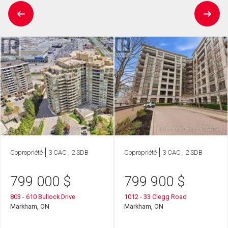
Copropriété
3 CAC , 2 SDB
Copropriété
3 CAC , 2 SDB
799 000
$
799 900
$
803 - 610 Bullock Drive
1012 - 33 Clegg Road
Markham, ON
Markham, ON