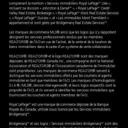
comprenant la mention « Services immobiliers Royal LePage
MD
Ltée »,
incluant sa division « Johnston & Daniel
MD
», « Royal LePage
MD
Credit
Valley Real Estate, Brokerage », « Royal LePage
MD
West Real Estate Services
», « Royal LePage
MD
Sussex », et « Les immeubles Mont-Tremblant »
appartiennent et sont gérés par Bridgemarq Real Estate Services
MD
.
Les marques de commerce MLS® ainsi que les logos qui s'y rapportent
désignent les services professionnels rendus par les membres
REALTORS® de l'ACI en vue de l'achat, de la vente et de la location de
biens immobiliers dans le cadre d'un système de vente collaborative.
REALTOR®, REALTORS® et le logo REALTOR® sont des marques
déposées de REALTOR® Canada Inc., une compagnie dont la National
Association of REALTORS® et l'Association canadienne de l’immobilier
sont propriétaires. Les marques de commerce REALTOR® servent à
distinguer les services immobiliers offerts par les courtiers et agents
immobilier en tant que membres de l'ACI. Les marques d'homologation
S.I.A.® /MLS®, Service inter-agences®, et leurs logos respectifs sont la
propriété de l'ACI, et ils servent à identifier les services immobiliers que
fournissent les courtiers et agents membres de l'ACI.
Royal LePage
MD
est une marque de commerce déposée de la Banque
Royale du Canada, utilisée sous licence par les Services immobiliers
Bridgemarq
MD
.
Bridgemarq
MD
et ses logos / Services immobiliers Bridgemarq
MD
sont des