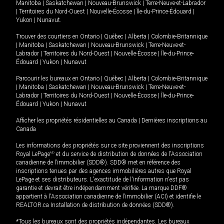
Manitoba
|
Saskatchewan
|
Nouveau-Brunswick
|
Terre-Neuve-et-Labrador
|
Territoires du Nord-Ouest
|
Nouvelle-Écosse
|
Île-du-Prince-Édouard
|
Yukon
|
Nunavut
.
Trouver des courtiers en
Ontario
|
Québec
|
Alberta
|
Colombie-Britannique
|
Manitoba
|
Saskatchewan
|
Nouveau-Brunswick
|
Terre-Neuve-et-
Labrador
|
Territoires du Nord-Ouest
|
Nouvelle-Écosse
|
Île-du-Prince-
Édouard
|
Yukon
|
Nunavut
Parcourir les bureaux en
Ontario
|
Québec
|
Alberta
|
Colombie-Britannique
|
Manitoba
|
Saskatchewan
|
Nouveau-Brunswick
|
Terre-Neuve-et-
Labrador
|
Territoires du Nord-Ouest
|
Nouvelle-Écosse
|
Île-du-Prince-
Édouard
|
Yukon
|
Nunavut
Afficher les propriétés résidentielles au Canada
|
Dernières inscriptions au
Canada
Les informations des propriétés sur ce site proviennent des inscriptions
Royal LePage
MD
et du service de distribution de données de l'Association
canadienne de l’immobilier (SDD®). SDD® met en référence des
inscriptions tenues par des agences immobilières autres que Royal
LePage et ses distributeurs. L'exactitude de l'information n'est pas
garantie et devrait être indépendamment vérifiée. La marque DDF®
appartient à l'Association canadienne de l’immobilier (ACI) et identifie le
REALTOR.ca Installation de distribution de données (SDD®).
*Tous les bureaux sont des propriétés indépendantes. Les bureaux