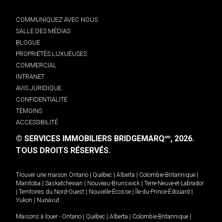
COMMUNIQUEZ AVEC NOUS
SALLE DES MÉDIAS
BLOGUE
PROPRIÉTÉS LUXUEUSES
COMMERCIAL
INTRANET
AVIS JURIDIQUE
CONFIDENTIALITÉ
TÉMOINS
ACCESSIBILITÉ
© SERVICES IMMOBILIERS BRIDGEMARQ
, 2026.
MD
TOUS DROITS RÉSERVÉS.
Trouver une maison
Ontario
|
Québec
|
Alberta
|
Colombie-Britannique
|
Manitoba
|
Saskatchewan
|
Nouveau-Brunswick
|
Terre-Neuve-et-Labrador
|
Territoires du Nord-Ouest
|
Nouvelle-Écosse
|
Île-du-Prince-Édouard
|
Yukon
|
Nunavut
.
Maisons à louer -
Ontario
|
Québec
|
Alberta
|
Colombie-Britannique
|