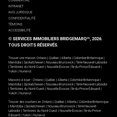
COMMERCIAL
INTRANET
AVIS JURIDIQUE
CONFIDENTIALITÉ
TÉMOINS
ACCESSIBILITÉ
© SERVICES IMMOBILIERS BRIDGEMARQ
, 2026.
MD
TOUS DROITS RÉSERVÉS.
Trouver une maison
Ontario
|
Québec
|
Alberta
|
Colombie-Britannique
|
Manitoba
|
Saskatchewan
|
Nouveau-Brunswick
|
Terre-Neuve-et-Labrador
|
Territoires du Nord-Ouest
|
Nouvelle-Écosse
|
Île-du-Prince-Édouard
|
Yukon
|
Nunavut
.
Maisons à louer -
Ontario
|
Québec
|
Alberta
|
Colombie-Britannique
|
Manitoba
|
Saskatchewan
|
Nouveau-Brunswick
|
Terre-Neuve-et-Labrador
|
Territoires du Nord-Ouest
|
Nouvelle-Écosse
|
Île-du-Prince-Édouard
|
Yukon
|
Nunavut
.
Trouver des courtiers en
Ontario
|
Québec
|
Alberta
|
Colombie-Britannique
|
Manitoba
|
Saskatchewan
|
Nouveau-Brunswick
|
Terre-Neuve-et-
Labrador
|
Territoires du Nord-Ouest
|
Nouvelle-Écosse
|
Île-du-Prince-
Édouard
|
Yukon
|
Nunavut