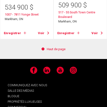
509 900
$
534 900
$
517 - 55 South Town Centre
1007 - 7811 Yonge Street
Boulevard
Markham, ON
Markham, ON
Enregistrer
Voir
Enregistrer
Voir
Haut de page
Facebook
LinkedIn
YouTube
Instagram
COMMUNIQUEZ AVEC NOUS
SALLE DES MÉDIAS
BLOGUE
PROPRIÉTÉS LUXUEUSES