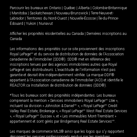
Parcourir les bureaux en
Ontario
|
Québec
|
Alberta
|
Colombie-Britannique
|
Manitoba
|
Saskatchewan
|
Nouveau-Brunswick
|
Terre-Neuve-et-
Labrador
|
Territoires du Nord-Ouest
|
Nouvelle-Écosse
|
Île-du-Prince-
Édouard
|
Yukon
|
Nunavut
Afficher les propriétés résidentielles au Canada
|
Dernières inscriptions au
Canada
Les informations des propriétés sur ce site proviennent des inscriptions
Royal LePage
MD
et du service de distribution de données de l'Association
canadienne de l’immobilier (SDD®). SDD® met en référence des
inscriptions tenues par des agences immobilières autres que Royal
LePage et ses distributeurs. L'exactitude de l'information n'est pas
garantie et devrait être indépendamment vérifiée. La marque DDF®
appartient à l'Association canadienne de l’immobilier (ACI) et identifie le
REALTOR.ca Installation de distribution de données (SDD®).
*Tous les bureaux sont des propriétés indépendantes. Les bureaux
comprenant la mention « Services immobiliers Royal LePage
MD
Ltée »,
incluant sa division « Johnston & Daniel
MD
», « Royal LePage
MD
Credit
Valley Real Estate, Brokerage », « Royal LePage
MD
West Real Estate Services
», « Royal LePage
MD
Sussex », et « Les immeubles Mont-Tremblant »
appartiennent et sont gérés par Bridgemarq Real Estate Services
MD
.
Les marques de commerce MLS® ainsi que les logos qui s'y rapportent
désignent les services professionnels rendus par les membres