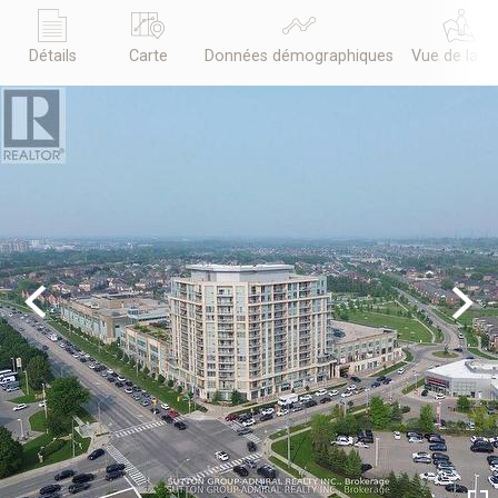
Détails
Carte
Données démographiques
Vue de la r
Previous
Next