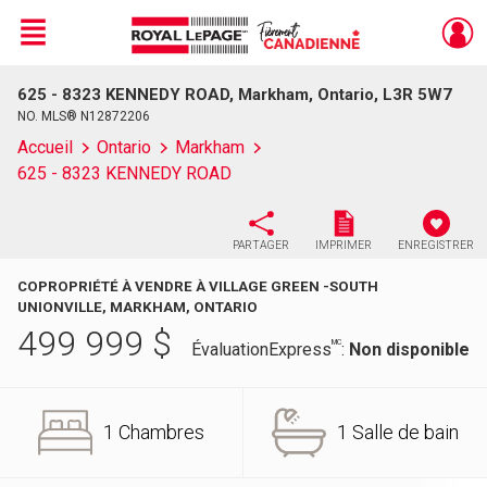
Menu
625 - 8323 KENNEDY ROAD, Markham, Ontario, L3R 5W7
Live
En Direct
NO. MLS® N12872206
Accueil
Ontario
Markham
625 - 8323 KENNEDY ROAD
PARTAGER
IMPRIMER
ENREGISTRER
COPROPRIÉTÉ À VENDRE À VILLAGE GREEN -SOUTH
UNIONVILLE, MARKHAM, ONTARIO
499 999
$
MC
ÉvaluationExpress
:
Non disponible
1 Chambres
1 Salle de bain