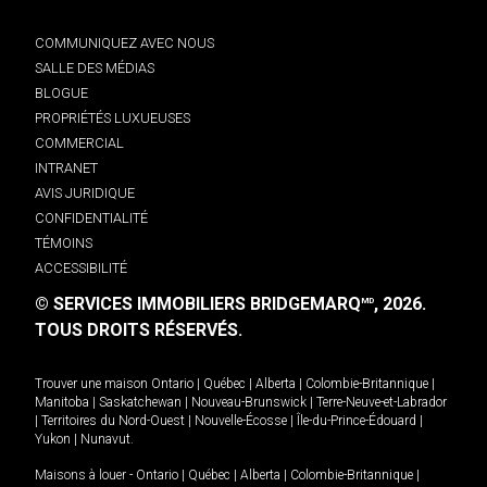
COMMUNIQUEZ AVEC NOUS
SALLE DES MÉDIAS
BLOGUE
PROPRIÉTÉS LUXUEUSES
COMMERCIAL
INTRANET
AVIS JURIDIQUE
CONFIDENTIALITÉ
TÉMOINS
ACCESSIBILITÉ
© SERVICES IMMOBILIERS BRIDGEMARQ
, 2026.
MD
TOUS DROITS RÉSERVÉS.
Trouver une maison
Ontario
|
Québec
|
Alberta
|
Colombie-Britannique
|
Manitoba
|
Saskatchewan
|
Nouveau-Brunswick
|
Terre-Neuve-et-Labrador
|
Territoires du Nord-Ouest
|
Nouvelle-Écosse
|
Île-du-Prince-Édouard
|
Yukon
|
Nunavut
.
Maisons à louer -
Ontario
|
Québec
|
Alberta
|
Colombie-Britannique
|