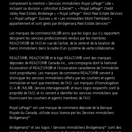
comprenant la mention « Services immobiliers Royal LePage
MD
Ltée »,
incluant sa division « Johnston & Daniel
MD
», « Royal LePage
MD
Credit
Valley Real Estate, Brokerage », « Royal LePage
MD
West Real Estate Services
», « Royal LePage
MD
Sussex », et « Les immeubles Mont-Tremblant »
appartiennent et sont gérés par Bridgemarq Real Estate Services
MD
.
Les marques de commerce MLS® ainsi que les logos qui s'y rapportent
désignent les services professionnels rendus par les membres
REALTORS® de l'ACI en vue de l'achat, de la vente et de la location de
biens immobiliers dans le cadre d'un système de vente collaborative.
REALTOR®, REALTORS® et le logo REALTOR® sont des marques
déposées de REALTOR® Canada Inc., une compagnie dont la National
Association of REALTORS® et l'Association canadienne de l’immobilier
sont propriétaires. Les marques de commerce REALTOR® servent à
distinguer les services immobiliers offerts par les courtiers et agents
immobilier en tant que membres de l'ACI. Les marques d'homologation
S.I.A.® /MLS®, Service inter-agences®, et leurs logos respectifs sont la
propriété de l'ACI, et ils servent à identifier les services immobiliers que
fournissent les courtiers et agents membres de l'ACI.
Royal LePage
MD
est une marque de commerce déposée de la Banque
Royale du Canada, utilisée sous licence par les Services immobiliers
Bridgemarq
MD
.
Bridgemarq
MD
et ses logos / Services immobiliers Bridgemarq
MD
sont des