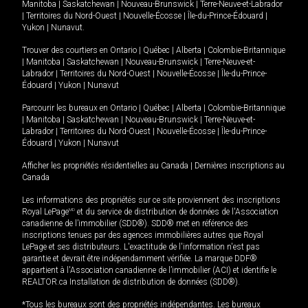
Manitoba
|
Saskatchewan
|
Nouveau-Brunswick
|
Terre-Neuve-et-Labrador
|
Territoires du Nord-Ouest
|
Nouvelle-Écosse
|
Île-du-Prince-Édouard
|
Yukon
|
Nunavut
.
Trouver des courtiers en
Ontario
|
Québec
|
Alberta
|
Colombie-Britannique
|
Manitoba
|
Saskatchewan
|
Nouveau-Brunswick
|
Terre-Neuve-et-
Labrador
|
Territoires du Nord-Ouest
|
Nouvelle-Écosse
|
Île-du-Prince-
Édouard
|
Yukon
|
Nunavut
Parcourir les bureaux en
Ontario
|
Québec
|
Alberta
|
Colombie-Britannique
|
Manitoba
|
Saskatchewan
|
Nouveau-Brunswick
|
Terre-Neuve-et-
Labrador
|
Territoires du Nord-Ouest
|
Nouvelle-Écosse
|
Île-du-Prince-
Édouard
|
Yukon
|
Nunavut
Afficher les propriétés résidentielles au Canada
|
Dernières inscriptions au
Canada
Les informations des propriétés sur ce site proviennent des inscriptions
Royal LePage
MD
et du service de distribution de données de l'Association
canadienne de l’immobilier (SDD®). SDD® met en référence des
inscriptions tenues par des agences immobilières autres que Royal
LePage et ses distributeurs. L'exactitude de l'information n'est pas
garantie et devrait être indépendamment vérifiée. La marque DDF®
appartient à l'Association canadienne de l’immobilier (ACI) et identifie le
REALTOR.ca Installation de distribution de données (SDD®).
*Tous les bureaux sont des propriétés indépendantes. Les bureaux