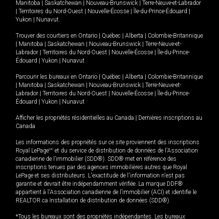
Manitoba
|
Saskatchewan
|
Nouveau-Brunswick
|
Terre-Neuve-et-Labrador
|
Territoires du Nord-Ouest
|
Nouvelle-Écosse
|
Île-du-Prince-Édouard
|
Yukon
|
Nunavut
.
Trouver des courtiers en
Ontario
|
Québec
|
Alberta
|
Colombie-Britannique
|
Manitoba
|
Saskatchewan
|
Nouveau-Brunswick
|
Terre-Neuve-et-
Labrador
|
Territoires du Nord-Ouest
|
Nouvelle-Écosse
|
Île-du-Prince-
Édouard
|
Yukon
|
Nunavut
Parcourir les bureaux en
Ontario
|
Québec
|
Alberta
|
Colombie-Britannique
|
Manitoba
|
Saskatchewan
|
Nouveau-Brunswick
|
Terre-Neuve-et-
Labrador
|
Territoires du Nord-Ouest
|
Nouvelle-Écosse
|
Île-du-Prince-
Édouard
|
Yukon
|
Nunavut
Afficher les propriétés résidentielles au Canada
|
Dernières inscriptions au
Canada
Les informations des propriétés sur ce site proviennent des inscriptions
Royal LePage
MD
et du service de distribution de données de l'Association
canadienne de l’immobilier (SDD®). SDD® met en référence des
inscriptions tenues par des agences immobilières autres que Royal
LePage et ses distributeurs. L'exactitude de l'information n'est pas
garantie et devrait être indépendamment vérifiée. La marque DDF®
appartient à l'Association canadienne de l’immobilier (ACI) et identifie le
REALTOR.ca Installation de distribution de données (SDD®).
*Tous les bureaux sont des propriétés indépendantes. Les bureaux