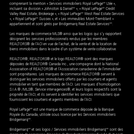
comprenant la mention « Services immobiliers Royal LePage
MD
Ltée »,
incluant sa division « Johnston & Daniel
MD
», « Royal LePage
MD
Credit
Valley Real Estate, Brokerage », « Royal LePage
MD
West Real Estate Services
», « Royal LePage
MD
Sussex », et « Les immeubles Mont-Tremblant »
appartiennent et sont gérés par Bridgemarq Real Estate Services
MD
.
Les marques de commerce MLS® ainsi que les logos qui s'y rapportent
désignent les services professionnels rendus par les membres
REALTORS® de l'ACI en vue de l'achat, de la vente et de la location de
biens immobiliers dans le cadre d'un système de vente collaborative.
REALTOR®, REALTORS® et le logo REALTOR® sont des marques
déposées de REALTOR® Canada Inc., une compagnie dont la National
Association of REALTORS® et l'Association canadienne de l’immobilier
sont propriétaires. Les marques de commerce REALTOR® servent à
distinguer les services immobiliers offerts par les courtiers et agents
immobilier en tant que membres de l'ACI. Les marques d'homologation
S.I.A.® /MLS®, Service inter-agences®, et leurs logos respectifs sont la
propriété de l'ACI, et ils servent à identifier les services immobiliers que
fournissent les courtiers et agents membres de l'ACI.
Royal LePage
MD
est une marque de commerce déposée de la Banque
Royale du Canada, utilisée sous licence par les Services immobiliers
Bridgemarq
MD
.
Bridgemarq
MD
et ses logos / Services immobiliers Bridgemarq
MD
sont des