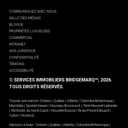
COMMUNIQUEZ AVEC NOUS
SALLE DES MÉDIAS
BLOGUE
PROPRIÉTÉS LUXUEUSES
COMMERCIAL
INTRANET
AVIS JURIDIQUE
CONFIDENTIALITÉ
TÉMOINS
ACCESSIBILITÉ
© SERVICES IMMOBILIERS BRIDGEMARQ
, 2026.
MD
TOUS DROITS RÉSERVÉS.
Trouver une maison
Ontario
|
Québec
|
Alberta
|
Colombie-Britannique
|
Manitoba
|
Saskatchewan
|
Nouveau-Brunswick
|
Terre-Neuve-et-Labrador
|
Territoires du Nord-Ouest
|
Nouvelle-Écosse
|
Île-du-Prince-Édouard
|
Yukon
|
Nunavut
.
Maisons à louer -
Ontario
|
Québec
|
Alberta
|
Colombie-Britannique
|