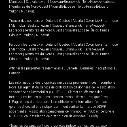
Manitoba
|
Saskatchewan
|
Nouveau-Brunswick
|
Terre-Neuve-et-Labrador
|
Territoires du Nord-Ouest
|
Nouvelle-Écosse
|
Île-du-Prince-Édouard
|
Yukon
|
Nunavut
.
Trouver des courtiers en
Ontario
|
Québec
|
Alberta
|
Colombie-Britannique
|
Manitoba
|
Saskatchewan
|
Nouveau-Brunswick
|
Terre-Neuve-et-
Labrador
|
Territoires du Nord-Ouest
|
Nouvelle-Écosse
|
Île-du-Prince-
Édouard
|
Yukon
|
Nunavut
Parcourir les bureaux en
Ontario
|
Québec
|
Alberta
|
Colombie-Britannique
|
Manitoba
|
Saskatchewan
|
Nouveau-Brunswick
|
Terre-Neuve-et-
Labrador
|
Territoires du Nord-Ouest
|
Nouvelle-Écosse
|
Île-du-Prince-
Édouard
|
Yukon
|
Nunavut
Afficher les propriétés résidentielles au Canada
|
Dernières inscriptions au
Canada
Les informations des propriétés sur ce site proviennent des inscriptions
Royal LePage
MD
et du service de distribution de données de l'Association
canadienne de l’immobilier (SDD®). SDD® met en référence des
inscriptions tenues par des agences immobilières autres que Royal
LePage et ses distributeurs. L'exactitude de l'information n'est pas
garantie et devrait être indépendamment vérifiée. La marque DDF®
appartient à l'Association canadienne de l’immobilier (ACI) et identifie le
REALTOR.ca Installation de distribution de données (SDD®).
*Tous les bureaux sont des propriétés indépendantes. Les bureaux