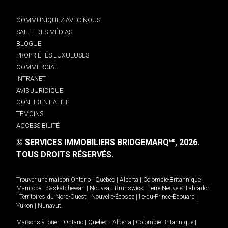
COMMUNIQUEZ AVEC NOUS
SALLE DES MÉDIAS
BLOGUE
PROPRIÉTÉS LUXUEUSES
COMMERCIAL
INTRANET
AVIS JURIDIQUE
CONFIDENTIALITÉ
TÉMOINS
ACCESSIBILITÉ
© SERVICES IMMOBILIERS BRIDGEMARQ
, 2026.
MD
TOUS DROITS RÉSERVÉS.
Trouver une maison
Ontario
|
Québec
|
Alberta
|
Colombie-Britannique
|
Manitoba
|
Saskatchewan
|
Nouveau-Brunswick
|
Terre-Neuve-et-Labrador
|
Territoires du Nord-Ouest
|
Nouvelle-Écosse
|
Île-du-Prince-Édouard
|
Yukon
|
Nunavut
.
Maisons à louer -
Ontario
|
Québec
|
Alberta
|
Colombie-Britannique
|