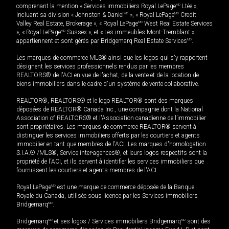
comprenant la mention « Services immobiliers Royal LePage
MD
Ltée »,
incluant sa division « Johnston & Daniel
MD
», « Royal LePage
MD
Credit
Valley Real Estate, Brokerage », « Royal LePage
MD
West Real Estate Services
», « Royal LePage
MD
Sussex », et « Les immeubles Mont-Tremblant »
appartiennent et sont gérés par Bridgemarq Real Estate Services
MD
.
Les marques de commerce MLS® ainsi que les logos qui s'y rapportent
désignent les services professionnels rendus par les membres
REALTORS® de l'ACI en vue de l'achat, de la vente et de la location de
biens immobiliers dans le cadre d'un système de vente collaborative.
REALTOR®, REALTORS® et le logo REALTOR® sont des marques
déposées de REALTOR® Canada Inc., une compagnie dont la National
Association of REALTORS® et l'Association canadienne de l’immobilier
sont propriétaires. Les marques de commerce REALTOR® servent à
distinguer les services immobiliers offerts par les courtiers et agents
immobilier en tant que membres de l'ACI. Les marques d'homologation
S.I.A.® /MLS®, Service inter-agences®, et leurs logos respectifs sont la
propriété de l'ACI, et ils servent à identifier les services immobiliers que
fournissent les courtiers et agents membres de l'ACI.
Royal LePage
MD
est une marque de commerce déposée de la Banque
Royale du Canada, utilisée sous licence par les Services immobiliers
Bridgemarq
MD
.
Bridgemarq
MD
et ses logos / Services immobiliers Bridgemarq
MD
sont des