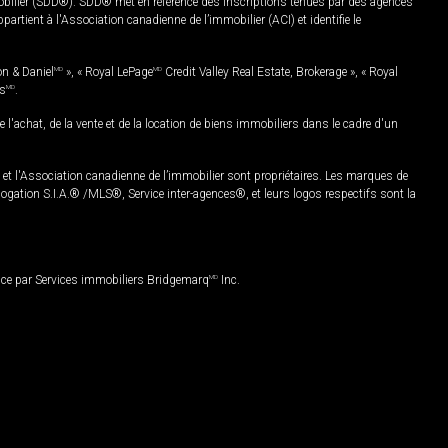
mobilier (SDD®). SDD® met en référence des inscriptions tenues par des agences
rtient à l'Association canadienne de l’immobilier (ACI) et identifie le
on & Daniel
MD
», « Royal LePage
MD
Credit Valley Real Estate, Brokerage », « Royal
es
MD
.
chat, de la vente et de la location de biens immobiliers dans le cadre d'un
Association canadienne de l’immobilier sont propriétaires. Les marques de
ation S.I.A.® /MLS®, Service inter-agences®, et leurs logos respectifs sont la
nce par Services immobiliers Bridgemarq
MD
Inc.