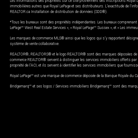
Les informations des propriétés sur ce site proviennent des inscriptions Royal 
immobilières autres que Royal LePage et ses distributeurs. L'exactitude de l'info
REALTOR.ca Installation de distribution de données (SDD®).
*Tous les bureaux sont des propriétés indépendantes. Les bureaux comprenant 
LePage
MD
West Real Estate Services », « Royal LePage
MD
Sussex », et « Les immeu
Les marques de commerce MLS® ainsi que les logos qui s'y rapportent désignent
système de vente collaborative.
REALTOR®, REALTORS® et le logo REALTOR® sont des marques déposées de REAL
commerce REALTOR® servent à distinguer les services immobiliers offerts par le
propriété de l'ACI, et ils servent à identifier les services immobiliers que fourni
Royal LePage
MD
est une marque de commerce déposée de la Banque Royale du Cana
Bridgemarq
MD
et ses logos / Services immobiliers Bridgemarq
MD
sont des marque