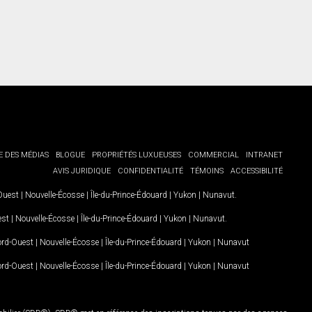
E DES MÉDIAS
BLOGUE
PROPRIÉTÉS LUXUEUSES
COMMERCIAL
INTRANET
AVIS JURIDIQUE
CONFIDENTIALITÉ
TÉMOINS
ACCESSIBILITÉ
-Ouest
|
Nouvelle-Écosse
|
Île-du-Prince-Édouard
|
Yukon
|
Nunavut
.
est
|
Nouvelle-Écosse
|
Île-du-Prince-Édouard
|
Yukon
|
Nunavut
.
Nord-Ouest
|
Nouvelle-Écosse
|
Île-du-Prince-Édouard
|
Yukon
|
Nunavut
Nord-Ouest
|
Nouvelle-Écosse
|
Île-du-Prince-Édouard
|
Yukon
|
Nunavut