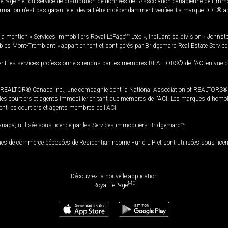
LePage
et du service de distribution de données de l'Association canadienne de l’im
rmation n'est pas garantie et devrait être indépendamment vérifiée. La marque DDF® appa
la mention « Services immobiliers Royal LePage
MD
Ltée », incluant sa division « Johnst
bles Mont-Tremblant » appartiennent et sont gérés par Bridgemarq Real Estate Servic
 les services professionnels rendus par les membres REALTORS® de l'ACI en vue de l'a
TOR® Canada Inc., une compagnie dont la National Association of REALTORS® et l'
s courtiers et agents immobilier en tant que membres de l'ACI. Les marques d'homolog
ssent les courtiers et agents membres de l'ACI.
da, utilisée sous licence par les Services immobiliers Bridgemarq
MD
.
s de commerce déposées de Residential Income Fund L.P. et sont utilisées sous lice
Découvrez la nouvelle application
MD
Royal LePage