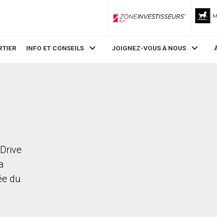
ZoneInvestisseurs RLP
RTIER
INFO ET CONSEILS
JOIGNEZ-VOUS À NOUS
 Drive
a
rée du