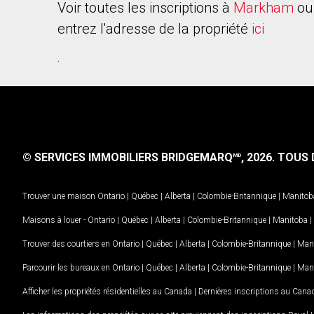
Voir toutes les inscriptions à
Markham
ou
entrez l'adresse de la propriété
ici
.
© SERVICES IMMOBILIERS BRIDGEMARQ
, 2026.
TOUS D
MD
Trouver une maison
Ontario
|
Québec
|
Alberta
|
Colombie-Britannique
|
Manitob
Maisons à louer -
Ontario
|
Québec
|
Alberta
|
Colombie-Britannique
|
Manitoba
|
Trouver des courtiers en
Ontario
|
Québec
|
Alberta
|
Colombie-Britannique
|
Man
Parcourir les bureaux en
Ontario
|
Québec
|
Alberta
|
Colombie-Britannique
|
Man
Afficher les propriétés résidentielles au Canada
|
Dernières inscriptions au Cana