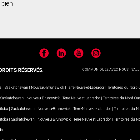
 bien
Facebook
LinkedIn
YouTube
Instagram
ROITS RÉSERVÉS.
COMMUNIQUEZ AVEC NOUS
SALL
a
|
Saskatchewan
|
Nouveau-Brunswick
|
Terre-Neuve-et-Labrador
|
Territoires du Nord
Saskatchewan
|
Nouveau-Brunswick
|
Terre-Neuve-et-Labrador
|
Territoires du Nord-Ou
itoba
|
Saskatchewan
|
Nouveau-Brunswick
|
Terre-Neuve-et-Labrador
|
Territoires du 
itoba
|
Saskatchewan
|
Nouveau-Brunswick
|
Terre-Neuve-et-Labrador
|
Territoires du 
da
MD