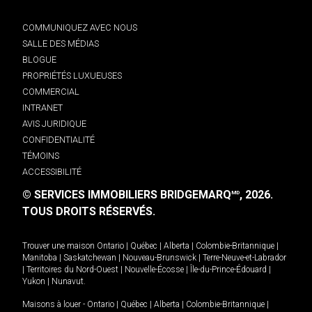
COMMUNIQUEZ AVEC NOUS
SALLE DES MÉDIAS
BLOGUE
PROPRIÉTÉS LUXUEUSES
COMMERCIAL
INTRANET
AVIS JURIDIQUE
CONFIDENTIALITÉ
TÉMOINS
ACCESSIBILITÉ
© SERVICES IMMOBILIERS BRIDGEMARQ
, 2026.
MD
TOUS DROITS RÉSERVÉS.
Trouver une maison
Ontario
|
Québec
|
Alberta
|
Colombie-Britannique
|
Manitoba
|
Saskatchewan
|
Nouveau-Brunswick
|
Terre-Neuve-et-Labrador
|
Territoires du Nord-Ouest
|
Nouvelle-Écosse
|
Île-du-Prince-Édouard
|
Yukon
|
Nunavut
.
Maisons à louer -
Ontario
|
Québec
|
Alberta
|
Colombie-Britannique
|