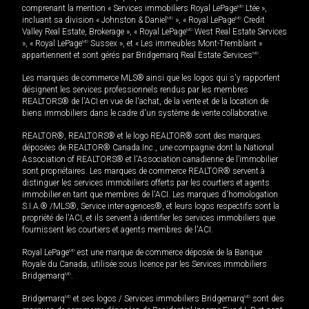
comprenant la mention « Services immobiliers Royal LePage
MD
Ltée »,
incluant sa division « Johnston & Daniel
MD
», « Royal LePage
MD
Credit
Valley Real Estate, Brokerage », « Royal LePage
MD
West Real Estate Services
», « Royal LePage
MD
Sussex », et « Les immeubles Mont-Tremblant »
appartiennent et sont gérés par Bridgemarq Real Estate Services
MD
.
Les marques de commerce MLS® ainsi que les logos qui s'y rapportent
désignent les services professionnels rendus par les membres
REALTORS® de l'ACI en vue de l'achat, de la vente et de la location de
biens immobiliers dans le cadre d'un système de vente collaborative.
REALTOR®, REALTORS® et le logo REALTOR® sont des marques
déposées de REALTOR® Canada Inc., une compagnie dont la National
Association of REALTORS® et l'Association canadienne de l’immobilier
sont propriétaires. Les marques de commerce REALTOR® servent à
distinguer les services immobiliers offerts par les courtiers et agents
immobilier en tant que membres de l'ACI. Les marques d'homologation
S.I.A.® /MLS®, Service inter-agences®, et leurs logos respectifs sont la
propriété de l'ACI, et ils servent à identifier les services immobiliers que
fournissent les courtiers et agents membres de l'ACI.
Royal LePage
MD
est une marque de commerce déposée de la Banque
Royale du Canada, utilisée sous licence par les Services immobiliers
Bridgemarq
MD
.
Bridgemarq
MD
et ses logos / Services immobiliers Bridgemarq
MD
sont des