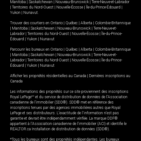
Manitoba
|
Saskatchewan
|
Nouveau-Brunswick
|
Terre-Neuve-et-Labrador
|
Territoires du Nord-Ouest
|
Nouvelle-Écosse
|
Île-du-Prince-Édouard
|
Yukon
|
Nunavut
.
Trouver des courtiers en
Ontario
|
Québec
|
Alberta
|
Colombie-Britannique
|
Manitoba
|
Saskatchewan
|
Nouveau-Brunswick
|
Terre-Neuve-et-
Labrador
|
Territoires du Nord-Ouest
|
Nouvelle-Écosse
|
Île-du-Prince-
Édouard
|
Yukon
|
Nunavut
Parcourir les bureaux en
Ontario
|
Québec
|
Alberta
|
Colombie-Britannique
|
Manitoba
|
Saskatchewan
|
Nouveau-Brunswick
|
Terre-Neuve-et-
Labrador
|
Territoires du Nord-Ouest
|
Nouvelle-Écosse
|
Île-du-Prince-
Édouard
|
Yukon
|
Nunavut
Afficher les propriétés résidentielles au Canada
|
Dernières inscriptions au
Canada
Les informations des propriétés sur ce site proviennent des inscriptions
Royal LePage
MD
et du service de distribution de données de l'Association
canadienne de l’immobilier (SDD®). SDD® met en référence des
inscriptions tenues par des agences immobilières autres que Royal
LePage et ses distributeurs. L'exactitude de l'information n'est pas
garantie et devrait être indépendamment vérifiée. La marque DDF®
appartient à l'Association canadienne de l’immobilier (ACI) et identifie le
REALTOR.ca Installation de distribution de données (SDD®).
*Tous les bureaux sont des propriétés indépendantes. Les bureaux