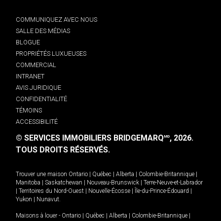
COMMUNIQUEZ AVEC NOUS
SALLE DES MÉDIAS
BLOGUE
PROPRIÉTÉS LUXUEUSES
COMMERCIAL
INTRANET
AVIS JURIDIQUE
CONFIDENTIALITÉ
TÉMOINS
ACCESSIBILITÉ
© SERVICES IMMOBILIERS BRIDGEMARQ
, 2026.
MD
TOUS DROITS RÉSERVÉS.
Trouver une maison
Ontario
|
Québec
|
Alberta
|
Colombie-Britannique
|
Manitoba
|
Saskatchewan
|
Nouveau-Brunswick
|
Terre-Neuve-et-Labrador
|
Territoires du Nord-Ouest
|
Nouvelle-Écosse
|
Île-du-Prince-Édouard
|
Yukon
|
Nunavut
.
Maisons à louer -
Ontario
|
Québec
|
Alberta
|
Colombie-Britannique
|