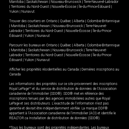
Manitoba
|
Saskatchewan
|
Nouveau-Brunswick
|
Terre-Neuve-et-Labrador
|
Territoires du Nord-Ouest
|
Nouvelle-Écosse
|
Île-du-Prince-Édouard
|
Yukon
|
Nunavut
.
Trouver des courtiers en
Ontario
|
Québec
|
Alberta
|
Colombie-Britannique
|
Manitoba
|
Saskatchewan
|
Nouveau-Brunswick
|
Terre-Neuve-et-
Labrador
|
Territoires du Nord-Ouest
|
Nouvelle-Écosse
|
Île-du-Prince-
Édouard
|
Yukon
|
Nunavut
Parcourir les bureaux en
Ontario
|
Québec
|
Alberta
|
Colombie-Britannique
|
Manitoba
|
Saskatchewan
|
Nouveau-Brunswick
|
Terre-Neuve-et-
Labrador
|
Territoires du Nord-Ouest
|
Nouvelle-Écosse
|
Île-du-Prince-
Édouard
|
Yukon
|
Nunavut
Afficher les propriétés résidentielles au Canada
|
Dernières inscriptions au
Canada
Les informations des propriétés sur ce site proviennent des inscriptions
Royal LePage
MD
et du service de distribution de données de l'Association
canadienne de l’immobilier (SDD®). SDD® met en référence des
inscriptions tenues par des agences immobilières autres que Royal
LePage et ses distributeurs. L'exactitude de l'information n'est pas
garantie et devrait être indépendamment vérifiée. La marque DDF®
appartient à l'Association canadienne de l’immobilier (ACI) et identifie le
REALTOR.ca Installation de distribution de données (SDD®).
*Tous les bureaux sont des propriétés indépendantes. Les bureaux