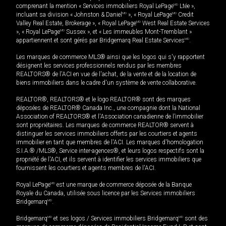
comprenant la mention « Services immobiliers Royal LePage
MD
Ltée »,
incluant sa division « Johnston & Daniel
MD
», « Royal LePage
MD
Credit
Valley Real Estate, Brokerage », « Royal LePage
MD
West Real Estate Services
», « Royal LePage
MD
Sussex », et « Les immeubles Mont-Tremblant »
appartiennent et sont gérés par Bridgemarq Real Estate Services
MD
.
Les marques de commerce MLS® ainsi que les logos qui s'y rapportent
désignent les services professionnels rendus par les membres
REALTORS® de l'ACI en vue de l'achat, de la vente et de la location de
biens immobiliers dans le cadre d'un système de vente collaborative.
REALTOR®, REALTORS® et le logo REALTOR® sont des marques
déposées de REALTOR® Canada Inc., une compagnie dont la National
Association of REALTORS® et l'Association canadienne de l’immobilier
sont propriétaires. Les marques de commerce REALTOR® servent à
distinguer les services immobiliers offerts par les courtiers et agents
immobilier en tant que membres de l'ACI. Les marques d'homologation
S.I.A.® /MLS®, Service inter-agences®, et leurs logos respectifs sont la
propriété de l'ACI, et ils servent à identifier les services immobiliers que
fournissent les courtiers et agents membres de l'ACI.
Royal LePage
MD
est une marque de commerce déposée de la Banque
Royale du Canada, utilisée sous licence par les Services immobiliers
Bridgemarq
MD
.
Bridgemarq
MD
et ses logos / Services immobiliers Bridgemarq
MD
sont des