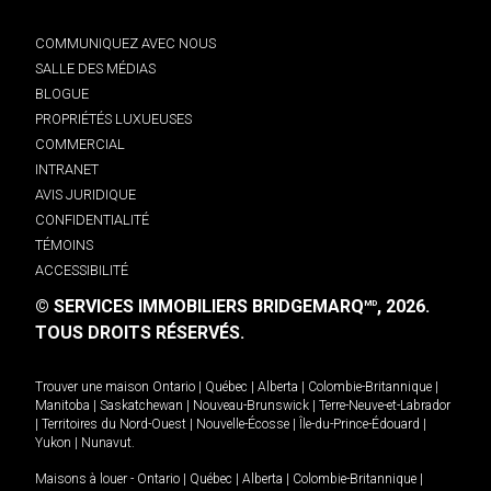
COMMUNIQUEZ AVEC NOUS
SALLE DES MÉDIAS
BLOGUE
PROPRIÉTÉS LUXUEUSES
COMMERCIAL
INTRANET
AVIS JURIDIQUE
CONFIDENTIALITÉ
TÉMOINS
ACCESSIBILITÉ
© SERVICES IMMOBILIERS BRIDGEMARQ
, 2026.
MD
TOUS DROITS RÉSERVÉS.
Trouver une maison
Ontario
|
Québec
|
Alberta
|
Colombie-Britannique
|
Manitoba
|
Saskatchewan
|
Nouveau-Brunswick
|
Terre-Neuve-et-Labrador
|
Territoires du Nord-Ouest
|
Nouvelle-Écosse
|
Île-du-Prince-Édouard
|
Yukon
|
Nunavut
.
Maisons à louer -
Ontario
|
Québec
|
Alberta
|
Colombie-Britannique
|