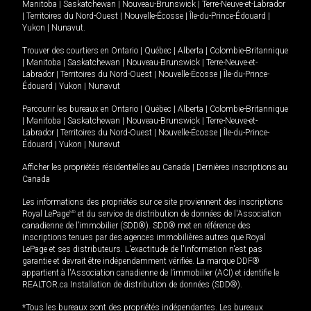
Manitoba
|
Saskatchewan
|
Nouveau-Brunswick
|
Terre-Neuve-et-Labrador
|
Territoires du Nord-Ouest
|
Nouvelle-Écosse
|
Île-du-Prince-Édouard
|
Yukon
|
Nunavut
.
Trouver des courtiers en
Ontario
|
Québec
|
Alberta
|
Colombie-Britannique
|
Manitoba
|
Saskatchewan
|
Nouveau-Brunswick
|
Terre-Neuve-et-
Labrador
|
Territoires du Nord-Ouest
|
Nouvelle-Écosse
|
Île-du-Prince-
Édouard
|
Yukon
|
Nunavut
Parcourir les bureaux en
Ontario
|
Québec
|
Alberta
|
Colombie-Britannique
|
Manitoba
|
Saskatchewan
|
Nouveau-Brunswick
|
Terre-Neuve-et-
Labrador
|
Territoires du Nord-Ouest
|
Nouvelle-Écosse
|
Île-du-Prince-
Édouard
|
Yukon
|
Nunavut
Afficher les propriétés résidentielles au Canada
|
Dernières inscriptions au
Canada
Les informations des propriétés sur ce site proviennent des inscriptions
Royal LePage
MD
et du service de distribution de données de l'Association
canadienne de l’immobilier (SDD®). SDD® met en référence des
inscriptions tenues par des agences immobilières autres que Royal
LePage et ses distributeurs. L'exactitude de l'information n'est pas
garantie et devrait être indépendamment vérifiée. La marque DDF®
appartient à l'Association canadienne de l’immobilier (ACI) et identifie le
REALTOR.ca Installation de distribution de données (SDD®).
*Tous les bureaux sont des propriétés indépendantes. Les bureaux