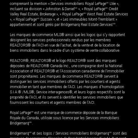
comprenant la mention « Services immobiliers Royal LePage
MD
Ltée »,
incluant sa division « Johnston & Daniel
MD
», « Royal LePage
MD
Credit
Valley Real Estate, Brokerage », « Royal LePage
MD
West Real Estate Services
», « Royal LePage
MD
Sussex », et « Les immeubles Mont-Tremblant »
appartiennent et sont gérés par Bridgemarq Real Estate Services
MD
.
Les marques de commerce MLS® ainsi que les logos qui s'y rapportent
désignent les services professionnels rendus par les membres
REALTORS® de l'ACI en vue de l'achat, de la vente et de la location de
biens immobiliers dans le cadre d'un système de vente collaborative.
REALTOR®, REALTORS® et le logo REALTOR® sont des marques
déposées de REALTOR® Canada Inc., une compagnie dont la National
Association of REALTORS® et l'Association canadienne de l’immobilier
sont propriétaires. Les marques de commerce REALTOR® servent à
distinguer les services immobiliers offerts par les courtiers et agents
immobilier en tant que membres de l'ACI. Les marques d'homologation
S.I.A.® /MLS®, Service inter-agences®, et leurs logos respectifs sont la
propriété de l'ACI, et ils servent à identifier les services immobiliers que
fournissent les courtiers et agents membres de l'ACI.
Royal LePage
MD
est une marque de commerce déposée de la Banque
Royale du Canada, utilisée sous licence par les Services immobiliers
Bridgemarq
MD
.
Bridgemarq
MD
et ses logos / Services immobiliers Bridgemarq
MD
sont des