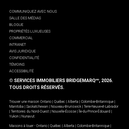
COMMUNIQUEZ AVEC NOUS
SALLE DES MÉDIAS
BLOGUE
PROPRIÉTÉS LUXUEUSES
COMMERCIAL
INTRANET
AVIS JURIDIQUE
CONFIDENTIALITÉ
TÉMOINS
ACCESSIBILITÉ
© SERVICES IMMOBILIERS BRIDGEMARQ
, 2026.
MD
TOUS DROITS RÉSERVÉS.
Trouver une maison
Ontario
|
Québec
|
Alberta
|
Colombie-Britannique
|
Manitoba
|
Saskatchewan
|
Nouveau-Brunswick
|
Terre-Neuve-et-Labrador
|
Territoires du Nord-Ouest
|
Nouvelle-Écosse
|
Île-du-Prince-Édouard
|
Yukon
|
Nunavut
.
Maisons à louer -
Ontario
|
Québec
|
Alberta
|
Colombie-Britannique
|