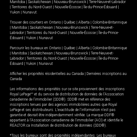
Manitoba
|
Saskatchewan
|
Nouveau-Brunswick
|
Terre-Neuve-et-Labrador
|
Territoires du Nord-Ouest
|
Nouvelle-Écosse
|
Île-du-Prince-Édouard
|
Yukon
|
Nunavut
.
Trouver des courtiers en
Ontario
|
Québec
|
Alberta
|
Colombie-Britannique
|
Manitoba
|
Saskatchewan
|
Nouveau-Brunswick
|
Terre-Neuve-et-
Labrador
|
Territoires du Nord-Ouest
|
Nouvelle-Écosse
|
Île-du-Prince-
Édouard
|
Yukon
|
Nunavut
Parcourir les bureaux en
Ontario
|
Québec
|
Alberta
|
Colombie-Britannique
|
Manitoba
|
Saskatchewan
|
Nouveau-Brunswick
|
Terre-Neuve-et-
Labrador
|
Territoires du Nord-Ouest
|
Nouvelle-Écosse
|
Île-du-Prince-
Édouard
|
Yukon
|
Nunavut
Afficher les propriétés résidentielles au Canada
|
Dernières inscriptions au
Canada
Les informations des propriétés sur ce site proviennent des inscriptions
Royal LePage
MD
et du service de distribution de données de l'Association
canadienne de l’immobilier (SDD®). SDD® met en référence des
inscriptions tenues par des agences immobilières autres que Royal
LePage et ses distributeurs. L'exactitude de l'information n'est pas
garantie et devrait être indépendamment vérifiée. La marque DDF®
appartient à l'Association canadienne de l’immobilier (ACI) et identifie le
REALTOR.ca Installation de distribution de données (SDD®).
*Tous les bureaux sont des propriétés indépendantes. Les bureaux