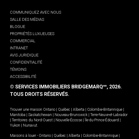
COMMUNIQUEZ AVEC NOUS
SALLE DES MÉDIAS
BLOGUE
PROPRIÉTÉS LUXUEUSES
COMMERCIAL
INTRANET
AVIS JURIDIQUE
CONFIDENTIALITÉ
TÉMOINS
ACCESSIBILITÉ
© SERVICES IMMOBILIERS BRIDGEMARQ
, 2026.
MD
TOUS DROITS RÉSERVÉS.
Trouver une maison
Ontario
|
Québec
|
Alberta
|
Colombie-Britannique
|
Manitoba
|
Saskatchewan
|
Nouveau-Brunswick
|
Terre-Neuve-et-Labrador
|
Territoires du Nord-Ouest
|
Nouvelle-Écosse
|
Île-du-Prince-Édouard
|
Yukon
|
Nunavut
.
Maisons à louer -
Ontario
|
Québec
|
Alberta
|
Colombie-Britannique
|