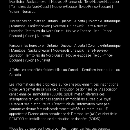
Manitoba
|
Saskatchewan
|
Nouveau-Brunswick
|
Terre-Neuve-et-Labrador
|
Territoires du Nord-Ouest
|
Nouvelle-Écosse
|
Île-du-Prince-Édouard
|
Yukon
|
Nunavut
.
Trouver des courtiers en
Ontario
|
Québec
|
Alberta
|
Colombie-Britannique
|
Manitoba
|
Saskatchewan
|
Nouveau-Brunswick
|
Terre-Neuve-et-
Labrador
|
Territoires du Nord-Ouest
|
Nouvelle-Écosse
|
Île-du-Prince-
Édouard
|
Yukon
|
Nunavut
Parcourir les bureaux en
Ontario
|
Québec
|
Alberta
|
Colombie-Britannique
|
Manitoba
|
Saskatchewan
|
Nouveau-Brunswick
|
Terre-Neuve-et-
Labrador
|
Territoires du Nord-Ouest
|
Nouvelle-Écosse
|
Île-du-Prince-
Édouard
|
Yukon
|
Nunavut
Afficher les propriétés résidentielles au Canada
|
Dernières inscriptions au
Canada
Les informations des propriétés sur ce site proviennent des inscriptions
Royal LePage
MD
et du service de distribution de données de l'Association
canadienne de l’immobilier (SDD®). SDD® met en référence des
inscriptions tenues par des agences immobilières autres que Royal
LePage et ses distributeurs. L'exactitude de l'information n'est pas
garantie et devrait être indépendamment vérifiée. La marque DDF®
appartient à l'Association canadienne de l’immobilier (ACI) et identifie le
REALTOR.ca Installation de distribution de données (SDD®).
*Tous les bureaux sont des propriétés indépendantes. Les bureaux