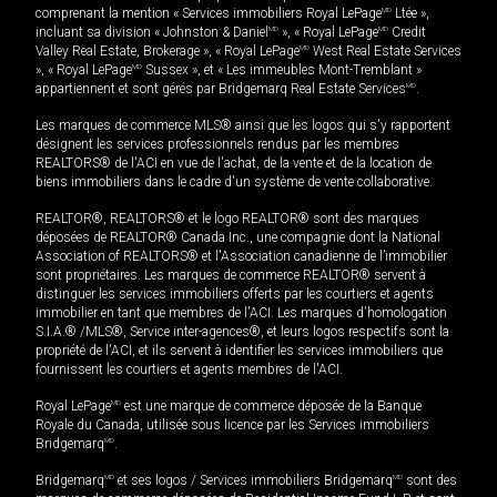
comprenant la mention « Services immobiliers Royal LePage
MD
Ltée »,
incluant sa division « Johnston & Daniel
MD
», « Royal LePage
MD
Credit
Valley Real Estate, Brokerage », « Royal LePage
MD
West Real Estate Services
», « Royal LePage
MD
Sussex », et « Les immeubles Mont-Tremblant »
appartiennent et sont gérés par Bridgemarq Real Estate Services
MD
.
Les marques de commerce MLS® ainsi que les logos qui s'y rapportent
désignent les services professionnels rendus par les membres
REALTORS® de l'ACI en vue de l'achat, de la vente et de la location de
biens immobiliers dans le cadre d'un système de vente collaborative.
REALTOR®, REALTORS® et le logo REALTOR® sont des marques
déposées de REALTOR® Canada Inc., une compagnie dont la National
Association of REALTORS® et l'Association canadienne de l’immobilier
sont propriétaires. Les marques de commerce REALTOR® servent à
distinguer les services immobiliers offerts par les courtiers et agents
immobilier en tant que membres de l'ACI. Les marques d'homologation
S.I.A.® /MLS®, Service inter-agences®, et leurs logos respectifs sont la
propriété de l'ACI, et ils servent à identifier les services immobiliers que
fournissent les courtiers et agents membres de l'ACI.
Royal LePage
MD
est une marque de commerce déposée de la Banque
Royale du Canada, utilisée sous licence par les Services immobiliers
Bridgemarq
MD
.
Bridgemarq
MD
et ses logos / Services immobiliers Bridgemarq
MD
sont des