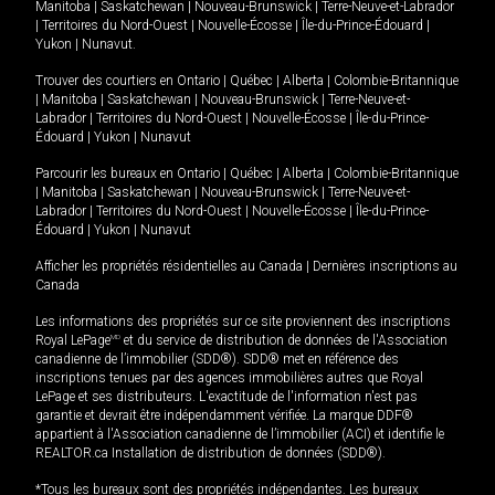
Manitoba
|
Saskatchewan
|
Nouveau-Brunswick
|
Terre-Neuve-et-Labrador
|
Territoires du Nord-Ouest
|
Nouvelle-Écosse
|
Île-du-Prince-Édouard
|
Yukon
|
Nunavut
.
Trouver des courtiers en
Ontario
|
Québec
|
Alberta
|
Colombie-Britannique
|
Manitoba
|
Saskatchewan
|
Nouveau-Brunswick
|
Terre-Neuve-et-
Labrador
|
Territoires du Nord-Ouest
|
Nouvelle-Écosse
|
Île-du-Prince-
Édouard
|
Yukon
|
Nunavut
Parcourir les bureaux en
Ontario
|
Québec
|
Alberta
|
Colombie-Britannique
|
Manitoba
|
Saskatchewan
|
Nouveau-Brunswick
|
Terre-Neuve-et-
Labrador
|
Territoires du Nord-Ouest
|
Nouvelle-Écosse
|
Île-du-Prince-
Édouard
|
Yukon
|
Nunavut
Afficher les propriétés résidentielles au Canada
|
Dernières inscriptions au
Canada
Les informations des propriétés sur ce site proviennent des inscriptions
Royal LePage
MD
et du service de distribution de données de l'Association
canadienne de l’immobilier (SDD®). SDD® met en référence des
inscriptions tenues par des agences immobilières autres que Royal
LePage et ses distributeurs. L'exactitude de l'information n'est pas
garantie et devrait être indépendamment vérifiée. La marque DDF®
appartient à l'Association canadienne de l’immobilier (ACI) et identifie le
REALTOR.ca Installation de distribution de données (SDD®).
*Tous les bureaux sont des propriétés indépendantes. Les bureaux