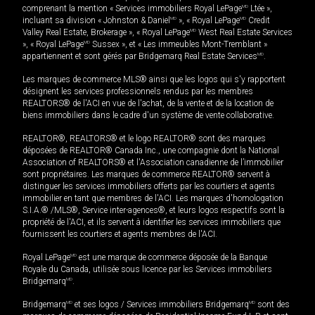
comprenant la mention « Services immobiliers Royal LePage
MD
Ltée »,
incluant sa division « Johnston & Daniel
MD
», « Royal LePage
MD
Credit
Valley Real Estate, Brokerage », « Royal LePage
MD
West Real Estate Services
», « Royal LePage
MD
Sussex », et « Les immeubles Mont-Tremblant »
appartiennent et sont gérés par Bridgemarq Real Estate Services
MD
.
Les marques de commerce MLS® ainsi que les logos qui s'y rapportent
désignent les services professionnels rendus par les membres
REALTORS® de l'ACI en vue de l'achat, de la vente et de la location de
biens immobiliers dans le cadre d'un système de vente collaborative.
REALTOR®, REALTORS® et le logo REALTOR® sont des marques
déposées de REALTOR® Canada Inc., une compagnie dont la National
Association of REALTORS® et l'Association canadienne de l’immobilier
sont propriétaires. Les marques de commerce REALTOR® servent à
distinguer les services immobiliers offerts par les courtiers et agents
immobilier en tant que membres de l'ACI. Les marques d'homologation
S.I.A.® /MLS®, Service inter-agences®, et leurs logos respectifs sont la
propriété de l'ACI, et ils servent à identifier les services immobiliers que
fournissent les courtiers et agents membres de l'ACI.
Royal LePage
MD
est une marque de commerce déposée de la Banque
Royale du Canada, utilisée sous licence par les Services immobiliers
Bridgemarq
MD
.
Bridgemarq
MD
et ses logos / Services immobiliers Bridgemarq
MD
sont des