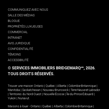
COMMUNIQUEZ AVEC NOUS
SALLE DES MÉDIAS
BLOGUE
PROPRIÉTÉS LUXUEUSES
COMMERCIAL
INTRANET
AVIS JURIDIQUE
CONFIDENTIALITÉ
TÉMOINS
ACCESSIBILITÉ
© SERVICES IMMOBILIERS BRIDGEMARQ
, 2026.
MD
TOUS DROITS RÉSERVÉS.
Trouver une maison
Ontario
|
Québec
|
Alberta
|
Colombie-Britannique
|
Manitoba
|
Saskatchewan
|
Nouveau-Brunswick
|
Terre-Neuve-et-Labrador
|
Territoires du Nord-Ouest
|
Nouvelle-Écosse
|
Île-du-Prince-Édouard
|
Yukon
|
Nunavut
.
Maisons à louer -
Ontario
|
Québec
|
Alberta
|
Colombie-Britannique
|