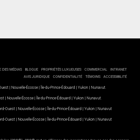
E DES MÉDIAS
BLOGUE
PROPRIÉTÉS LUXUEUSES
COMMERCIAL
INTRANET
AVIS JURIDIQUE
CONFIDENTIALITÉ
TÉMOINS
ACCESSIBILITÉ
-Ouest
|
Nouvelle-Écosse
|
Île-du-Prince-Édouard
|
Yukon
|
Nunavut
.
est
|
Nouvelle-Écosse
|
Île-du-Prince-Édouard
|
Yukon
|
Nunavut
.
Nord-Ouest
|
Nouvelle-Écosse
|
Île-du-Prince-Édouard
|
Yukon
|
Nunavut
Nord-Ouest
|
Nouvelle-Écosse
|
Île-du-Prince-Édouard
|
Yukon
|
Nunavut