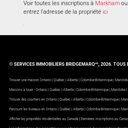
Voir toutes les inscriptions à
Markham
ou
entrez l'adresse de la propriété
ici
.
© SERVICES IMMOBILIERS BRIDGEMARQ
, 2026.
TOUS D
MD
Trouver une maison
Ontario
|
Québec
|
Alberta
|
Colombie-Britannique
|
Manitob
Maisons à louer -
Ontario
|
Québec
|
Alberta
|
Colombie-Britannique
|
Manitoba
|
Trouver des courtiers en
Ontario
|
Québec
|
Alberta
|
Colombie-Britannique
|
Man
Parcourir les bureaux en
Ontario
|
Québec
|
Alberta
|
Colombie-Britannique
|
Man
Afficher les propriétés résidentielles au Canada
|
Dernières inscriptions au Cana