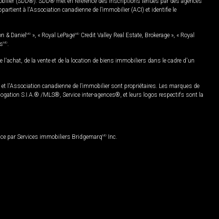
mobilier (SDD®). SDD® met en référence des inscriptions tenues par des agences
rtient à l'Association canadienne de l’immobilier (ACI) et identifie le
on & Daniel
MD
», « Royal LePage
MD
Credit Valley Real Estate, Brokerage », « Royal
es
MD
.
chat, de la vente et de la location de biens immobiliers dans le cadre d'un
Association canadienne de l’immobilier sont propriétaires. Les marques de
ation S.I.A.® /MLS®, Service inter-agences®, et leurs logos respectifs sont la
nce par Services immobiliers Bridgemarq
MD
Inc.