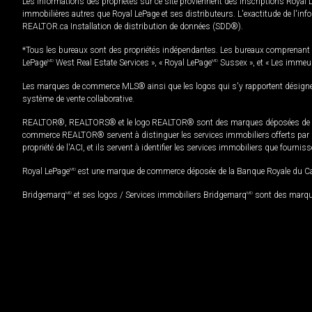
Les informations des propriétés sur ce site proviennent des inscriptions Royal 
immobilières autres que Royal LePage et ses distributeurs. L'exactitude de l'info
REALTOR.ca Installation de distribution de données (SDD®).
*Tous les bureaux sont des propriétés indépendantes. Les bureaux comprenant 
LePage
MD
West Real Estate Services », « Royal LePage
MD
Sussex », et « Les immeu
Les marques de commerce MLS® ainsi que les logos qui s'y rapportent désignent
système de vente collaborative.
REALTOR®, REALTORS® et le logo REALTOR® sont des marques déposées de REAL
commerce REALTOR® servent à distinguer les services immobiliers offerts par le
propriété de l'ACI, et ils servent à identifier les services immobiliers que fourni
Royal LePage
MD
est une marque de commerce déposée de la Banque Royale du Cana
Bridgemarq
MD
et ses logos / Services immobiliers Bridgemarq
MD
sont des marque