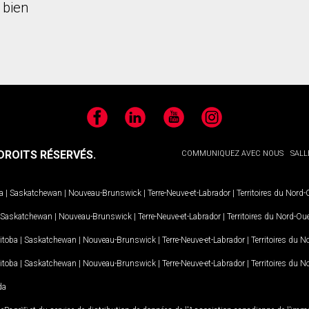
 bien
Facebook
LinkedIn
YouTube
Instagram
ROITS RÉSERVÉS.
COMMUNIQUEZ AVEC NOUS
SALL
a
|
Saskatchewan
|
Nouveau-Brunswick
|
Terre-Neuve-et-Labrador
|
Territoires du Nord
Saskatchewan
|
Nouveau-Brunswick
|
Terre-Neuve-et-Labrador
|
Territoires du Nord-Ou
itoba
|
Saskatchewan
|
Nouveau-Brunswick
|
Terre-Neuve-et-Labrador
|
Territoires du 
itoba
|
Saskatchewan
|
Nouveau-Brunswick
|
Terre-Neuve-et-Labrador
|
Territoires du 
da
MD