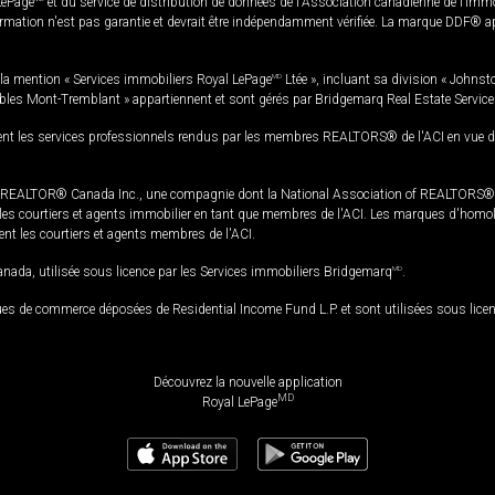
LePage
et du service de distribution de données de l'Association canadienne de l’im
rmation n'est pas garantie et devrait être indépendamment vérifiée. La marque DDF® appa
la mention « Services immobiliers Royal LePage
MD
Ltée », incluant sa division « Johnst
bles Mont-Tremblant » appartiennent et sont gérés par Bridgemarq Real Estate Servic
 les services professionnels rendus par les membres REALTORS® de l'ACI en vue de l'a
TOR® Canada Inc., une compagnie dont la National Association of REALTORS® et l'
s courtiers et agents immobilier en tant que membres de l'ACI. Les marques d'homolog
ssent les courtiers et agents membres de l'ACI.
da, utilisée sous licence par les Services immobiliers Bridgemarq
MD
.
s de commerce déposées de Residential Income Fund L.P. et sont utilisées sous lice
Découvrez la nouvelle application
MD
Royal LePage