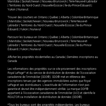
Manitoba
|
Saskatchewan
|
Nouveau-Brunswick
|
Terre-Neuve-et-Labrador
|
Territoires du Nord-Ouest
|
Nouvelle-Écosse
|
Île-du-Prince-Édouard
|
Yukon
|
Nunavut
.
Trouver des courtiers en
Ontario
|
Québec
|
Alberta
|
Colombie-Britannique
|
Manitoba
|
Saskatchewan
|
Nouveau-Brunswick
|
Terre-Neuve-et-
Labrador
|
Territoires du Nord-Ouest
|
Nouvelle-Écosse
|
Île-du-Prince-
Édouard
|
Yukon
|
Nunavut
Parcourir les bureaux en
Ontario
|
Québec
|
Alberta
|
Colombie-Britannique
|
Manitoba
|
Saskatchewan
|
Nouveau-Brunswick
|
Terre-Neuve-et-
Labrador
|
Territoires du Nord-Ouest
|
Nouvelle-Écosse
|
Île-du-Prince-
Édouard
|
Yukon
|
Nunavut
Afficher les propriétés résidentielles au Canada
|
Dernières inscriptions au
Canada
Les informations des propriétés sur ce site proviennent des inscriptions
Royal LePage
MD
et du service de distribution de données de l'Association
canadienne de l’immobilier (SDD®). SDD® met en référence des
inscriptions tenues par des agences immobilières autres que Royal
LePage et ses distributeurs. L'exactitude de l'information n'est pas
garantie et devrait être indépendamment vérifiée. La marque DDF®
appartient à l'Association canadienne de l’immobilier (ACI) et identifie le
REALTOR.ca Installation de distribution de données (SDD®).
*Tous les bureaux sont des propriétés indépendantes. Les bureaux