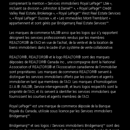
comprenant la mention « Services immobiliers Royal LePage
MD
Ltée »,
incluant sa division « Johnston & Daniel
MD
», « Royal LePage
MD
Credit
Valley Real Estate, Brokerage », « Royal LePage
MD
West Real Estate Services
», « Royal LePage
MD
Sussex », et « Les immeubles Mont-Tremblant »
appartiennent et sont gérés par Bridgemarq Real Estate Services
MD
.
Les marques de commerce MLS® ainsi que les logos qui s'y rapportent
désignent les services professionnels rendus par les membres
REALTORS® de l'ACI en vue de l'achat, de la vente et de la location de
biens immobiliers dans le cadre d'un système de vente collaborative.
REALTOR®, REALTORS® et le logo REALTOR® sont des marques
déposées de REALTOR® Canada Inc., une compagnie dont la National
Association of REALTORS® et l'Association canadienne de l’immobilier
sont propriétaires. Les marques de commerce REALTOR® servent à
distinguer les services immobiliers offerts par les courtiers et agents
immobilier en tant que membres de l'ACI. Les marques d'homologation
S.I.A.® /MLS®, Service inter-agences®, et leurs logos respectifs sont la
propriété de l'ACI, et ils servent à identifier les services immobiliers que
fournissent les courtiers et agents membres de l'ACI.
Royal LePage
MD
est une marque de commerce déposée de la Banque
Royale du Canada, utilisée sous licence par les Services immobiliers
Bridgemarq
MD
.
Bridgemarq
MD
et ses logos / Services immobiliers Bridgemarq
MD
sont des