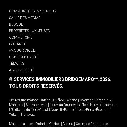
COMMUNIQUEZ AVEC NOUS
SALLE DES MÉDIAS
BLOGUE
PROPRIÉTÉS LUXUEUSES
COMMERCIAL
INTRANET
AVIS JURIDIQUE
CONFIDENTIALITÉ
TÉMOINS
ACCESSIBILITÉ
© SERVICES IMMOBILIERS BRIDGEMARQ
, 2026.
MD
TOUS DROITS RÉSERVÉS.
Trouver une maison
Ontario
|
Québec
|
Alberta
|
Colombie-Britannique
|
Manitoba
|
Saskatchewan
|
Nouveau-Brunswick
|
Terre-Neuve-et-Labrador
|
Territoires du Nord-Ouest
|
Nouvelle-Écosse
|
Île-du-Prince-Édouard
|
Yukon
|
Nunavut
.
Maisons à louer -
Ontario
|
Québec
|
Alberta
|
Colombie-Britannique
|