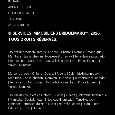
INTRANET
AVIS JURIDIQUE
CONFIDENTIALITÉ
TÉMOINS
ACCESSIBILITÉ
© SERVICES IMMOBILIERS BRIDGEMARQ
, 2026.
MD
TOUS DROITS RÉSERVÉS.
Trouver une maison
Ontario
|
Québec
|
Alberta
|
Colombie-Britannique
|
Manitoba
|
Saskatchewan
|
Nouveau-Brunswick
|
Terre-Neuve-et-Labrador
|
Territoires du Nord-Ouest
|
Nouvelle-Écosse
|
Île-du-Prince-Édouard
|
Yukon
|
Nunavut
.
Maisons à louer -
Ontario
|
Québec
|
Alberta
|
Colombie-Britannique
|
Manitoba
|
Saskatchewan
|
Nouveau-Brunswick
|
Terre-Neuve-et-Labrador
|
Territoires du Nord-Ouest
|
Nouvelle-Écosse
|
Île-du-Prince-Édouard
|
Yukon
|
Nunavut
.
Trouver des courtiers en
Ontario
|
Québec
|
Alberta
|
Colombie-Britannique
|
Manitoba
|
Saskatchewan
|
Nouveau-Brunswick
|
Terre-Neuve-et-
Labrador
|
Territoires du Nord-Ouest
|
Nouvelle-Écosse
|
Île-du-Prince-
Édouard
|
Yukon
|
Nunavut