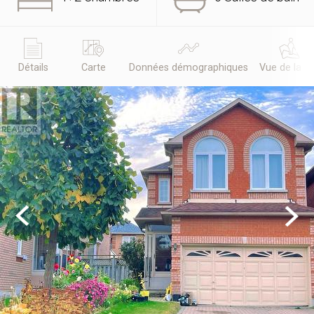
Détails
Carte
Données démographiques
Vue de la r
Previous
Next