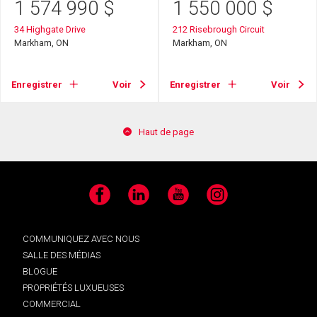
1 574 990
$
1 550 000
$
34 Highgate Drive
212 Risebrough Circuit
Markham, ON
Markham, ON
Enregistrer
Voir
Enregistrer
Voir
Haut de page
Facebook
LinkedIn
YouTube
Instagram
COMMUNIQUEZ AVEC NOUS
SALLE DES MÉDIAS
BLOGUE
PROPRIÉTÉS LUXUEUSES
COMMERCIAL