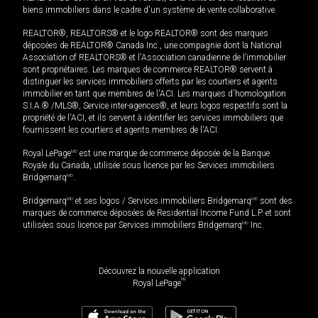
biens immobiliers dans le cadre d'un système de vente collaborative.
REALTOR®, REALTORS® et le logo REALTOR® sont des marques
déposées de REALTOR® Canada Inc., une compagnie dont la National
Association of REALTORS® et l'Association canadienne de l’immobilier
sont propriétaires. Les marques de commerce REALTOR® servent à
distinguer les services immobiliers offerts par les courtiers et agents
immobilier en tant que membres de l'ACI. Les marques d'homologation
S.I.A.® /MLS®, Service inter-agences®, et leurs logos respectifs sont la
propriété de l'ACI, et ils servent à identifier les services immobiliers que
fournissent les courtiers et agents membres de l'ACI.
Royal LePage
MD
est une marque de commerce déposée de la Banque
Royale du Canada, utilisée sous licence par les Services immobiliers
Bridgemarq
MD
.
Bridgemarq
MD
et ses logos / Services immobiliers Bridgemarq
MD
sont des
marques de commerce déposées de Residential Income Fund L.P. et sont
utilisées sous licence par Services immobiliers Bridgemarq
MD
Inc.
Découvrez la nouvelle application
MD
Royal LePage