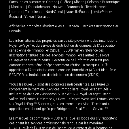
Parcourir les bureaux en
Ontario
|
Québec
|
Alberta
|
Colombie-Britannique
|
Manitoba
|
Saskatchewan
|
Nouveau-Brunswick
|
Terre-Neuve-et-
Labrador
|
Territoires du Nord-Ouest
|
Nouvelle-Écosse
|
Île-du-Prince-
Édouard
|
Yukon
|
Nunavut
Afficher les propriétés résidentielles au Canada
|
Dernières inscriptions au
Canada
Les informations des propriétés sur ce site proviennent des inscriptions
Royal LePage
MD
et du service de distribution de données de l'Association
canadienne de l’immobilier (SDD®). SDD® met en référence des
inscriptions tenues par des agences immobilières autres que Royal
LePage et ses distributeurs. L'exactitude de l'information n'est pas
garantie et devrait être indépendamment vérifiée. La marque DDF®
appartient à l'Association canadienne de l’immobilier (ACI) et identifie le
REALTOR.ca Installation de distribution de données (SDD®).
*Tous les bureaux sont des propriétés indépendantes. Les bureaux
comprenant la mention « Services immobiliers Royal LePage
MD
Ltée »,
incluant sa division « Johnston & Daniel
MD
», « Royal LePage
MD
Credit
Valley Real Estate, Brokerage », « Royal LePage
MD
West Real Estate Services
», « Royal LePage
MD
Sussex », et « Les immeubles Mont-Tremblant »
appartiennent et sont gérés par Bridgemarq Real Estate Services
MD
.
Les marques de commerce MLS® ainsi que les logos qui s'y rapportent
désignent les services professionnels rendus par les membres
REALTORS® de l'ACI en vue de l'achat, de la vente et de la location de