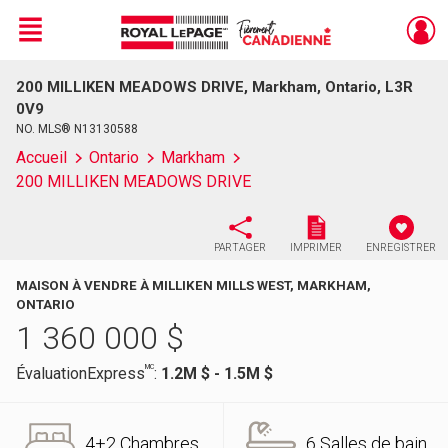
Menu
200 MILLIKEN MEADOWS DRIVE, Markham, Ontario, L3R
Live
En Direct
0V9
NO. MLS® N13130588
Accueil
Ontario
Markham
200 MILLIKEN MEADOWS DRIVE
PARTAGER
IMPRIMER
ENREGISTRER
MAISON À VENDRE À MILLIKEN MILLS WEST, MARKHAM,
ONTARIO
1 360 000
$
MC
ÉvaluationExpress
:
1.2M $ - 1.5M $
4+2 Chambres
6 Salles de bain