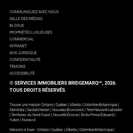
COMMUNIQUEZ AVEC NOUS
SALLE DES MÉDIAS
BLOGUE
PROPRIÉTÉS LUXUEUSES
COMMERCIAL
INTRANET
AVIS JURIDIQUE
CONFIDENTIALITÉ
TÉMOINS
ACCESSIBILITÉ
© SERVICES IMMOBILIERS BRIDGEMARQ
, 2026.
MD
TOUS DROITS RÉSERVÉS.
Trouver une maison
Ontario
|
Québec
|
Alberta
|
Colombie-Britannique
|
Manitoba
|
Saskatchewan
|
Nouveau-Brunswick
|
Terre-Neuve-et-Labrador
|
Territoires du Nord-Ouest
|
Nouvelle-Écosse
|
Île-du-Prince-Édouard
|
Yukon
|
Nunavut
.
Maisons à louer -
Ontario
|
Québec
|
Alberta
|
Colombie-Britannique
|