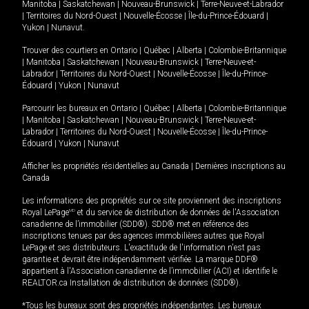
Manitoba
|
Saskatchewan
|
Nouveau-Brunswick
|
Terre-Neuve-et-Labrador
|
Territoires du Nord-Ouest
|
Nouvelle-Écosse
|
Île-du-Prince-Édouard
|
Yukon
|
Nunavut
.
Trouver des courtiers en
Ontario
|
Québec
|
Alberta
|
Colombie-Britannique
|
Manitoba
|
Saskatchewan
|
Nouveau-Brunswick
|
Terre-Neuve-et-
Labrador
|
Territoires du Nord-Ouest
|
Nouvelle-Écosse
|
Île-du-Prince-
Édouard
|
Yukon
|
Nunavut
Parcourir les bureaux en
Ontario
|
Québec
|
Alberta
|
Colombie-Britannique
|
Manitoba
|
Saskatchewan
|
Nouveau-Brunswick
|
Terre-Neuve-et-
Labrador
|
Territoires du Nord-Ouest
|
Nouvelle-Écosse
|
Île-du-Prince-
Édouard
|
Yukon
|
Nunavut
Afficher les propriétés résidentielles au Canada
|
Dernières inscriptions au
Canada
Les informations des propriétés sur ce site proviennent des inscriptions
Royal LePage
MD
et du service de distribution de données de l'Association
canadienne de l’immobilier (SDD®). SDD® met en référence des
inscriptions tenues par des agences immobilières autres que Royal
LePage et ses distributeurs. L'exactitude de l'information n'est pas
garantie et devrait être indépendamment vérifiée. La marque DDF®
appartient à l'Association canadienne de l’immobilier (ACI) et identifie le
REALTOR.ca Installation de distribution de données (SDD®).
*Tous les bureaux sont des propriétés indépendantes. Les bureaux