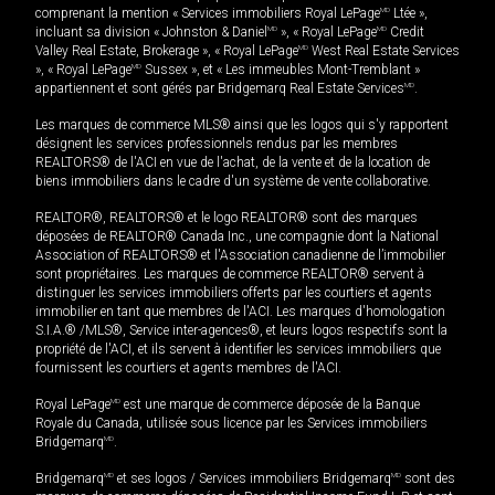
comprenant la mention « Services immobiliers Royal LePage
MD
Ltée »,
incluant sa division « Johnston & Daniel
MD
», « Royal LePage
MD
Credit
Valley Real Estate, Brokerage », « Royal LePage
MD
West Real Estate Services
», « Royal LePage
MD
Sussex », et « Les immeubles Mont-Tremblant »
appartiennent et sont gérés par Bridgemarq Real Estate Services
MD
.
Les marques de commerce MLS® ainsi que les logos qui s'y rapportent
désignent les services professionnels rendus par les membres
REALTORS® de l'ACI en vue de l'achat, de la vente et de la location de
biens immobiliers dans le cadre d'un système de vente collaborative.
REALTOR®, REALTORS® et le logo REALTOR® sont des marques
déposées de REALTOR® Canada Inc., une compagnie dont la National
Association of REALTORS® et l'Association canadienne de l’immobilier
sont propriétaires. Les marques de commerce REALTOR® servent à
distinguer les services immobiliers offerts par les courtiers et agents
immobilier en tant que membres de l'ACI. Les marques d'homologation
S.I.A.® /MLS®, Service inter-agences®, et leurs logos respectifs sont la
propriété de l'ACI, et ils servent à identifier les services immobiliers que
fournissent les courtiers et agents membres de l'ACI.
Royal LePage
MD
est une marque de commerce déposée de la Banque
Royale du Canada, utilisée sous licence par les Services immobiliers
Bridgemarq
MD
.
Bridgemarq
MD
et ses logos / Services immobiliers Bridgemarq
MD
sont des