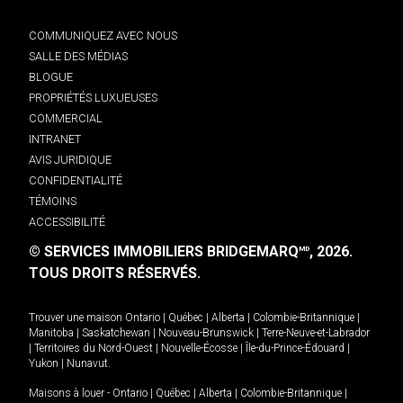
COMMUNIQUEZ AVEC NOUS
SALLE DES MÉDIAS
BLOGUE
PROPRIÉTÉS LUXUEUSES
COMMERCIAL
INTRANET
AVIS JURIDIQUE
CONFIDENTIALITÉ
TÉMOINS
ACCESSIBILITÉ
© SERVICES IMMOBILIERS BRIDGEMARQ
, 2026.
MD
TOUS DROITS RÉSERVÉS.
Trouver une maison
Ontario
|
Québec
|
Alberta
|
Colombie-Britannique
|
Manitoba
|
Saskatchewan
|
Nouveau-Brunswick
|
Terre-Neuve-et-Labrador
|
Territoires du Nord-Ouest
|
Nouvelle-Écosse
|
Île-du-Prince-Édouard
|
Yukon
|
Nunavut
.
Maisons à louer -
Ontario
|
Québec
|
Alberta
|
Colombie-Britannique
|