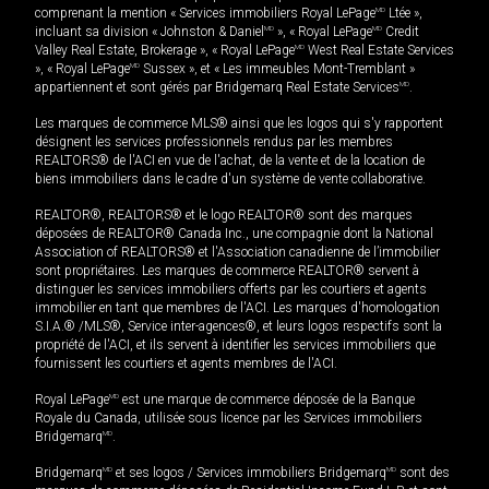
comprenant la mention « Services immobiliers Royal LePage
MD
Ltée »,
incluant sa division « Johnston & Daniel
MD
», « Royal LePage
MD
Credit
Valley Real Estate, Brokerage », « Royal LePage
MD
West Real Estate Services
», « Royal LePage
MD
Sussex », et « Les immeubles Mont-Tremblant »
appartiennent et sont gérés par Bridgemarq Real Estate Services
MD
.
Les marques de commerce MLS® ainsi que les logos qui s'y rapportent
désignent les services professionnels rendus par les membres
REALTORS® de l'ACI en vue de l'achat, de la vente et de la location de
biens immobiliers dans le cadre d'un système de vente collaborative.
REALTOR®, REALTORS® et le logo REALTOR® sont des marques
déposées de REALTOR® Canada Inc., une compagnie dont la National
Association of REALTORS® et l'Association canadienne de l’immobilier
sont propriétaires. Les marques de commerce REALTOR® servent à
distinguer les services immobiliers offerts par les courtiers et agents
immobilier en tant que membres de l'ACI. Les marques d'homologation
S.I.A.® /MLS®, Service inter-agences®, et leurs logos respectifs sont la
propriété de l'ACI, et ils servent à identifier les services immobiliers que
fournissent les courtiers et agents membres de l'ACI.
Royal LePage
MD
est une marque de commerce déposée de la Banque
Royale du Canada, utilisée sous licence par les Services immobiliers
Bridgemarq
MD
.
Bridgemarq
MD
et ses logos / Services immobiliers Bridgemarq
MD
sont des