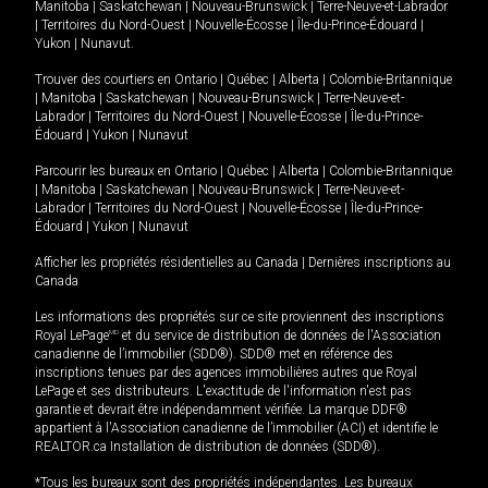
Manitoba
|
Saskatchewan
|
Nouveau-Brunswick
|
Terre-Neuve-et-Labrador
|
Territoires du Nord-Ouest
|
Nouvelle-Écosse
|
Île-du-Prince-Édouard
|
Yukon
|
Nunavut
.
Trouver des courtiers en
Ontario
|
Québec
|
Alberta
|
Colombie-Britannique
|
Manitoba
|
Saskatchewan
|
Nouveau-Brunswick
|
Terre-Neuve-et-
Labrador
|
Territoires du Nord-Ouest
|
Nouvelle-Écosse
|
Île-du-Prince-
Édouard
|
Yukon
|
Nunavut
Parcourir les bureaux en
Ontario
|
Québec
|
Alberta
|
Colombie-Britannique
|
Manitoba
|
Saskatchewan
|
Nouveau-Brunswick
|
Terre-Neuve-et-
Labrador
|
Territoires du Nord-Ouest
|
Nouvelle-Écosse
|
Île-du-Prince-
Édouard
|
Yukon
|
Nunavut
Afficher les propriétés résidentielles au Canada
|
Dernières inscriptions au
Canada
Les informations des propriétés sur ce site proviennent des inscriptions
Royal LePage
MD
et du service de distribution de données de l'Association
canadienne de l’immobilier (SDD®). SDD® met en référence des
inscriptions tenues par des agences immobilières autres que Royal
LePage et ses distributeurs. L'exactitude de l'information n'est pas
garantie et devrait être indépendamment vérifiée. La marque DDF®
appartient à l'Association canadienne de l’immobilier (ACI) et identifie le
REALTOR.ca Installation de distribution de données (SDD®).
*Tous les bureaux sont des propriétés indépendantes. Les bureaux