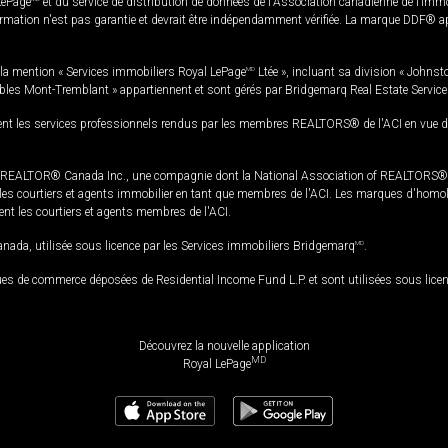
LePage
et du service de distribution de données de l'Association canadienne de l’im
rmation n'est pas garantie et devrait être indépendamment vérifiée. La marque DDF® appa
la mention « Services immobiliers Royal LePage
MD
Ltée », incluant sa division « Johnst
bles Mont-Tremblant » appartiennent et sont gérés par Bridgemarq Real Estate Servic
 les services professionnels rendus par les membres REALTORS® de l'ACI en vue de l'a
TOR® Canada Inc., une compagnie dont la National Association of REALTORS® et l'
s courtiers et agents immobilier en tant que membres de l'ACI. Les marques d'homolog
ssent les courtiers et agents membres de l'ACI.
da, utilisée sous licence par les Services immobiliers Bridgemarq
MD
.
s de commerce déposées de Residential Income Fund L.P. et sont utilisées sous lice
Découvrez la nouvelle application
MD
Royal LePage