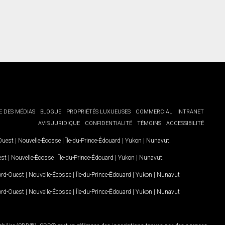
E DES MÉDIAS
BLOGUE
PROPRIÉTÉS LUXUEUSES
COMMERCIAL
INTRANET
AVIS JURIDIQUE
CONFIDENTIALITÉ
TÉMOINS
ACCESSIBILITÉ
-Ouest
|
Nouvelle-Écosse
|
Île-du-Prince-Édouard
|
Yukon
|
Nunavut
.
est
|
Nouvelle-Écosse
|
Île-du-Prince-Édouard
|
Yukon
|
Nunavut
.
Nord-Ouest
|
Nouvelle-Écosse
|
Île-du-Prince-Édouard
|
Yukon
|
Nunavut
Nord-Ouest
|
Nouvelle-Écosse
|
Île-du-Prince-Édouard
|
Yukon
|
Nunavut