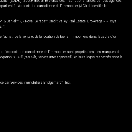
mobilier (SDD®). SDD® met en référence des inscriptions tenues par des agences
rtient à l'Association canadienne de l’immobilier (ACI) et identifie le
on & Daniel
MD
», « Royal LePage
MD
Credit Valley Real Estate, Brokerage », « Royal
es
MD
.
chat, de la vente et de la location de biens immobiliers dans le cadre d'un
Association canadienne de l’immobilier sont propriétaires. Les marques de
ation S.I.A.® /MLS®, Service inter-agences®, et leurs logos respectifs sont la
nce par Services immobiliers Bridgemarq
MD
Inc.