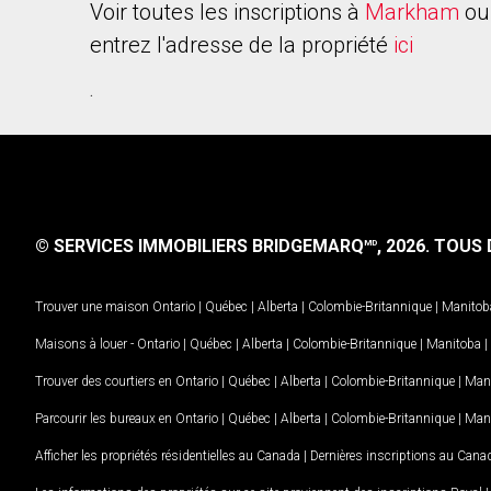
Voir toutes les inscriptions à
Markham
ou
entrez l'adresse de la propriété
ici
.
© SERVICES IMMOBILIERS BRIDGEMARQ
, 2026.
TOUS D
MD
Trouver une maison
Ontario
|
Québec
|
Alberta
|
Colombie-Britannique
|
Manitob
Maisons à louer -
Ontario
|
Québec
|
Alberta
|
Colombie-Britannique
|
Manitoba
|
Trouver des courtiers en
Ontario
|
Québec
|
Alberta
|
Colombie-Britannique
|
Man
Parcourir les bureaux en
Ontario
|
Québec
|
Alberta
|
Colombie-Britannique
|
Man
Afficher les propriétés résidentielles au Canada
|
Dernières inscriptions au Cana