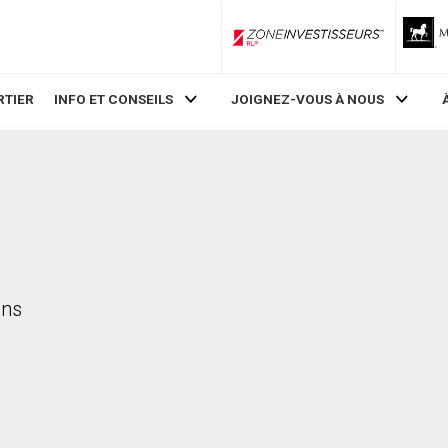
ZoneInvestisseurs RLP
RTIER
INFO ET CONSEILS
JOIGNEZ-VOUS À NOUS
ens