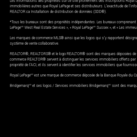
Les informations des propriétés sur ce site proviennent des inscriptions Royal 
immobilières autres que Royal LePage et ses distributeurs. L'exactitude de l'info
REALTOR.ca Installation de distribution de données (SDD®).
*Tous les bureaux sont des propriétés indépendantes. Les bureaux comprenant 
LePage
MD
West Real Estate Services », « Royal LePage
MD
Sussex », et « Les immeu
Les marques de commerce MLS® ainsi que les logos qui s'y rapportent désignent
système de vente collaborative.
REALTOR®, REALTORS® et le logo REALTOR® sont des marques déposées de REAL
commerce REALTOR® servent à distinguer les services immobiliers offerts par le
propriété de l'ACI, et ils servent à identifier les services immobiliers que fourni
Royal LePage
MD
est une marque de commerce déposée de la Banque Royale du Cana
Bridgemarq
MD
et ses logos / Services immobiliers Bridgemarq
MD
sont des marque