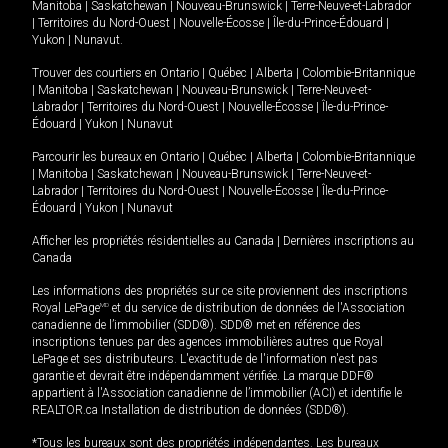
Manitoba
|
Saskatchewan
|
Nouveau-Brunswick
|
Terre-Neuve-et-Labrador
|
Territoires du Nord-Ouest
|
Nouvelle-Écosse
|
Île-du-Prince-Édouard
|
Yukon
|
Nunavut
.
Trouver des courtiers en
Ontario
|
Québec
|
Alberta
|
Colombie-Britannique
|
Manitoba
|
Saskatchewan
|
Nouveau-Brunswick
|
Terre-Neuve-et-
Labrador
|
Territoires du Nord-Ouest
|
Nouvelle-Écosse
|
Île-du-Prince-
Édouard
|
Yukon
|
Nunavut
Parcourir les bureaux en
Ontario
|
Québec
|
Alberta
|
Colombie-Britannique
|
Manitoba
|
Saskatchewan
|
Nouveau-Brunswick
|
Terre-Neuve-et-
Labrador
|
Territoires du Nord-Ouest
|
Nouvelle-Écosse
|
Île-du-Prince-
Édouard
|
Yukon
|
Nunavut
Afficher les propriétés résidentielles au Canada
|
Dernières inscriptions au
Canada
Les informations des propriétés sur ce site proviennent des inscriptions
Royal LePage
MD
et du service de distribution de données de l'Association
canadienne de l’immobilier (SDD®). SDD® met en référence des
inscriptions tenues par des agences immobilières autres que Royal
LePage et ses distributeurs. L'exactitude de l'information n'est pas
garantie et devrait être indépendamment vérifiée. La marque DDF®
appartient à l'Association canadienne de l’immobilier (ACI) et identifie le
REALTOR.ca Installation de distribution de données (SDD®).
*Tous les bureaux sont des propriétés indépendantes. Les bureaux