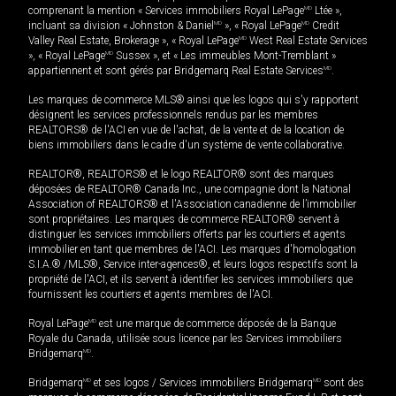
comprenant la mention « Services immobiliers Royal LePage
MD
Ltée »,
incluant sa division « Johnston & Daniel
MD
», « Royal LePage
MD
Credit
Valley Real Estate, Brokerage », « Royal LePage
MD
West Real Estate Services
», « Royal LePage
MD
Sussex », et « Les immeubles Mont-Tremblant »
appartiennent et sont gérés par Bridgemarq Real Estate Services
MD
.
Les marques de commerce MLS® ainsi que les logos qui s'y rapportent
désignent les services professionnels rendus par les membres
REALTORS® de l'ACI en vue de l'achat, de la vente et de la location de
biens immobiliers dans le cadre d'un système de vente collaborative.
REALTOR®, REALTORS® et le logo REALTOR® sont des marques
déposées de REALTOR® Canada Inc., une compagnie dont la National
Association of REALTORS® et l'Association canadienne de l’immobilier
sont propriétaires. Les marques de commerce REALTOR® servent à
distinguer les services immobiliers offerts par les courtiers et agents
immobilier en tant que membres de l'ACI. Les marques d'homologation
S.I.A.® /MLS®, Service inter-agences®, et leurs logos respectifs sont la
propriété de l'ACI, et ils servent à identifier les services immobiliers que
fournissent les courtiers et agents membres de l'ACI.
Royal LePage
MD
est une marque de commerce déposée de la Banque
Royale du Canada, utilisée sous licence par les Services immobiliers
Bridgemarq
MD
.
Bridgemarq
MD
et ses logos / Services immobiliers Bridgemarq
MD
sont des