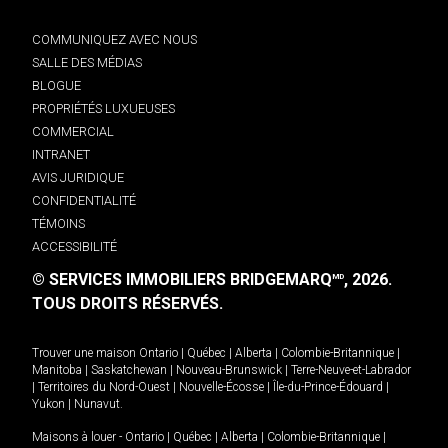
COMMUNIQUEZ AVEC NOUS
SALLE DES MÉDIAS
BLOGUE
PROPRIÉTÉS LUXUEUSES
COMMERCIAL
INTRANET
AVIS JURIDIQUE
CONFIDENTIALITÉ
TÉMOINS
ACCESSIBILITÉ
© SERVICES IMMOBILIERS BRIDGEMARQ
, 2026.
MD
TOUS DROITS RÉSERVÉS.
Trouver une maison
Ontario
|
Québec
|
Alberta
|
Colombie-Britannique
|
Manitoba
|
Saskatchewan
|
Nouveau-Brunswick
|
Terre-Neuve-et-Labrador
|
Territoires du Nord-Ouest
|
Nouvelle-Écosse
|
Île-du-Prince-Édouard
|
Yukon
|
Nunavut
.
Maisons à louer -
Ontario
|
Québec
|
Alberta
|
Colombie-Britannique
|