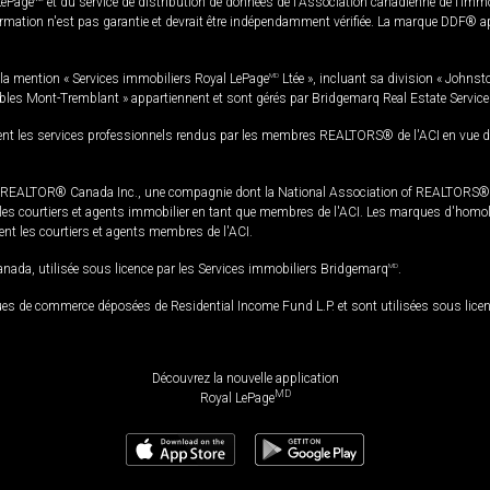
LePage
et du service de distribution de données de l'Association canadienne de l’im
rmation n'est pas garantie et devrait être indépendamment vérifiée. La marque DDF® appa
la mention « Services immobiliers Royal LePage
MD
Ltée », incluant sa division « Johnst
bles Mont-Tremblant » appartiennent et sont gérés par Bridgemarq Real Estate Servic
 les services professionnels rendus par les membres REALTORS® de l'ACI en vue de l'a
TOR® Canada Inc., une compagnie dont la National Association of REALTORS® et l'
s courtiers et agents immobilier en tant que membres de l'ACI. Les marques d'homolog
ssent les courtiers et agents membres de l'ACI.
da, utilisée sous licence par les Services immobiliers Bridgemarq
MD
.
s de commerce déposées de Residential Income Fund L.P. et sont utilisées sous lice
Découvrez la nouvelle application
MD
Royal LePage