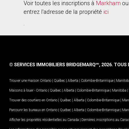
Voir toutes les inscriptions à
Markham
ou
entrez l'adresse de la propriété
ici
.
© SERVICES IMMOBILIERS BRIDGEMARQ
, 2026.
TOUS D
MD
Trouver une maison
Ontario
|
Québec
|
Alberta
|
Colombie-Britannique
|
Manitob
Maisons à louer -
Ontario
|
Québec
|
Alberta
|
Colombie-Britannique
|
Manitoba
|
Trouver des courtiers en
Ontario
|
Québec
|
Alberta
|
Colombie-Britannique
|
Man
Parcourir les bureaux en
Ontario
|
Québec
|
Alberta
|
Colombie-Britannique
|
Man
Afficher les propriétés résidentielles au Canada
|
Dernières inscriptions au Cana