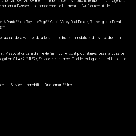
mobilier (SDD®). SDD® met en référence des inscriptions tenues par des agences
rtient à l'Association canadienne de l’immobilier (ACI) et identifie le
on & Daniel
MD
», « Royal LePage
MD
Credit Valley Real Estate, Brokerage », « Royal
es
MD
.
chat, de la vente et de la location de biens immobiliers dans le cadre d'un
Association canadienne de l’immobilier sont propriétaires. Les marques de
ation S.I.A.® /MLS®, Service inter-agences®, et leurs logos respectifs sont la
nce par Services immobiliers Bridgemarq
MD
Inc.