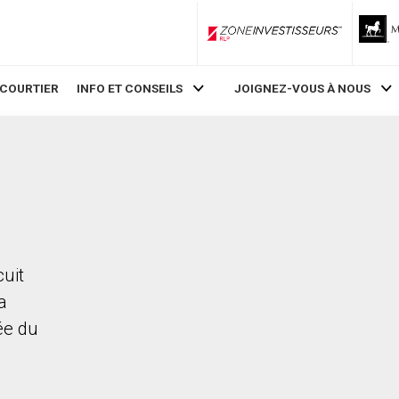
ZoneInvestisseurs RLP
 COURTIER
INFO ET CONSEILS
JOIGNEZ-VOUS À NOUS
cuit
a
rée du