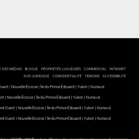
E DES MÉDIAS
BLOGUE
PROPRIÉTÉS LUXUEUSES
COMMERCIAL
INTRANET
AVIS JURIDIQUE
CONFIDENTIALITÉ
TÉMOINS
ACCESSIBILITÉ
-Ouest
|
Nouvelle-Écosse
|
Île-du-Prince-Édouard
|
Yukon
|
Nunavut
.
est
|
Nouvelle-Écosse
|
Île-du-Prince-Édouard
|
Yukon
|
Nunavut
.
Nord-Ouest
|
Nouvelle-Écosse
|
Île-du-Prince-Édouard
|
Yukon
|
Nunavut
Nord-Ouest
|
Nouvelle-Écosse
|
Île-du-Prince-Édouard
|
Yukon
|
Nunavut