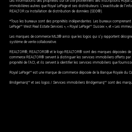
Les informations des propriétés sur ce site proviennent des inscriptions Royal 
immobilières autres que Royal LePage et ses distributeurs. L'exactitude de l'info
REALTOR.ca Installation de distribution de données (SDD®).
*Tous les bureaux sont des propriétés indépendantes. Les bureaux comprenant 
LePage
MD
West Real Estate Services », « Royal LePage
MD
Sussex », et « Les immeu
Les marques de commerce MLS® ainsi que les logos qui s'y rapportent désignent
système de vente collaborative.
REALTOR®, REALTORS® et le logo REALTOR® sont des marques déposées de REAL
commerce REALTOR® servent à distinguer les services immobiliers offerts par le
propriété de l'ACI, et ils servent à identifier les services immobiliers que fourni
Royal LePage
MD
est une marque de commerce déposée de la Banque Royale du Cana
Bridgemarq
MD
et ses logos / Services immobiliers Bridgemarq
MD
sont des marque