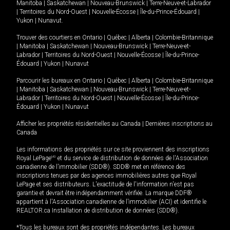
Manitoba
|
Saskatchewan
|
Nouveau-Brunswick
|
Terre-Neuve-et-Labrador
|
Territoires du Nord-Ouest
|
Nouvelle-Écosse
|
Île-du-Prince-Édouard
|
Yukon
|
Nunavut
.
Trouver des courtiers en
Ontario
|
Québec
|
Alberta
|
Colombie-Britannique
|
Manitoba
|
Saskatchewan
|
Nouveau-Brunswick
|
Terre-Neuve-et-
Labrador
|
Territoires du Nord-Ouest
|
Nouvelle-Écosse
|
Île-du-Prince-
Édouard
|
Yukon
|
Nunavut
Parcourir les bureaux en
Ontario
|
Québec
|
Alberta
|
Colombie-Britannique
|
Manitoba
|
Saskatchewan
|
Nouveau-Brunswick
|
Terre-Neuve-et-
Labrador
|
Territoires du Nord-Ouest
|
Nouvelle-Écosse
|
Île-du-Prince-
Édouard
|
Yukon
|
Nunavut
Afficher les propriétés résidentielles au Canada
|
Dernières inscriptions au
Canada
Les informations des propriétés sur ce site proviennent des inscriptions
Royal LePage
MD
et du service de distribution de données de l'Association
canadienne de l’immobilier (SDD®). SDD® met en référence des
inscriptions tenues par des agences immobilières autres que Royal
LePage et ses distributeurs. L'exactitude de l'information n'est pas
garantie et devrait être indépendamment vérifiée. La marque DDF®
appartient à l'Association canadienne de l’immobilier (ACI) et identifie le
REALTOR.ca Installation de distribution de données (SDD®).
*Tous les bureaux sont des propriétés indépendantes. Les bureaux