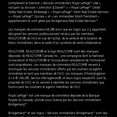
comprenant la mention « Services immobiliers Royal LePage
MD
Ltée »,
incluant sa division « Johnston & Daniel
MD
», « Royal LePage
MD
Credit
Valley Real Estate, Brokerage », « Royal LePage
MD
West Real Estate Services
», « Royal LePage
MD
Sussex », et « Les immeubles Mont-Tremblant »
appartiennent et sont gérés par Bridgemarq Real Estate Services
MD
.
Les marques de commerce MLS® ainsi que les logos qui s'y rapportent
désignent les services professionnels rendus par les membres
REALTORS® de l'ACI en vue de l'achat, de la vente et de la location de
biens immobiliers dans le cadre d'un système de vente collaborative.
REALTOR®, REALTORS® et le logo REALTOR® sont des marques
déposées de REALTOR® Canada Inc., une compagnie dont la National
Association of REALTORS® et l'Association canadienne de l’immobilier
sont propriétaires. Les marques de commerce REALTOR® servent à
distinguer les services immobiliers offerts par les courtiers et agents
immobilier en tant que membres de l'ACI. Les marques d'homologation
S.I.A.® /MLS®, Service inter-agences®, et leurs logos respectifs sont la
propriété de l'ACI, et ils servent à identifier les services immobiliers que
fournissent les courtiers et agents membres de l'ACI.
Royal LePage
MD
est une marque de commerce déposée de la Banque
Royale du Canada, utilisée sous licence par les Services immobiliers
Bridgemarq
MD
.
Bridgemarq
MD
et ses logos / Services immobiliers Bridgemarq
MD
sont des