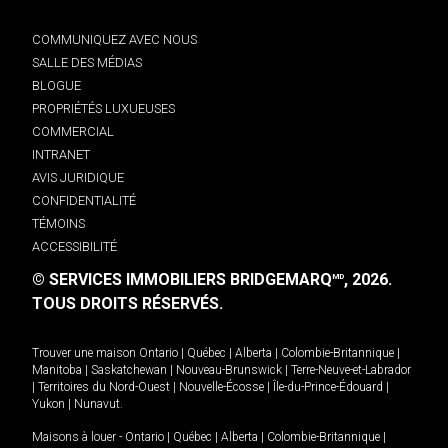
COMMUNIQUEZ AVEC NOUS
SALLE DES MÉDIAS
BLOGUE
PROPRIÉTÉS LUXUEUSES
COMMERCIAL
INTRANET
AVIS JURIDIQUE
CONFIDENTIALITÉ
TÉMOINS
ACCESSIBILITÉ
© SERVICES IMMOBILIERS BRIDGEMARQ
, 2026.
MD
TOUS DROITS RÉSERVÉS.
Trouver une maison
Ontario
|
Québec
|
Alberta
|
Colombie-Britannique
|
Manitoba
|
Saskatchewan
|
Nouveau-Brunswick
|
Terre-Neuve-et-Labrador
|
Territoires du Nord-Ouest
|
Nouvelle-Écosse
|
Île-du-Prince-Édouard
|
Yukon
|
Nunavut
.
Maisons à louer -
Ontario
|
Québec
|
Alberta
|
Colombie-Britannique
|