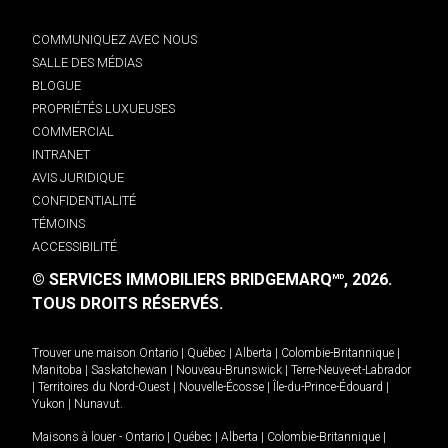
COMMUNIQUEZ AVEC NOUS
SALLE DES MÉDIAS
BLOGUE
PROPRIÉTÉS LUXUEUSES
COMMERCIAL
INTRANET
AVIS JURIDIQUE
CONFIDENTIALITÉ
TÉMOINS
ACCESSIBILITÉ
© SERVICES IMMOBILIERS BRIDGEMARQ
, 2026.
MD
TOUS DROITS RÉSERVÉS.
Trouver une maison
Ontario
|
Québec
|
Alberta
|
Colombie-Britannique
|
Manitoba
|
Saskatchewan
|
Nouveau-Brunswick
|
Terre-Neuve-et-Labrador
|
Territoires du Nord-Ouest
|
Nouvelle-Écosse
|
Île-du-Prince-Édouard
|
Yukon
|
Nunavut
.
Maisons à louer -
Ontario
|
Québec
|
Alberta
|
Colombie-Britannique
|