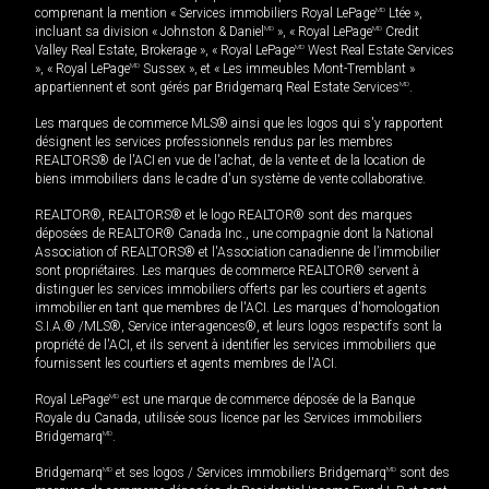
comprenant la mention « Services immobiliers Royal LePage
MD
Ltée »,
incluant sa division « Johnston & Daniel
MD
», « Royal LePage
MD
Credit
Valley Real Estate, Brokerage », « Royal LePage
MD
West Real Estate Services
», « Royal LePage
MD
Sussex », et « Les immeubles Mont-Tremblant »
appartiennent et sont gérés par Bridgemarq Real Estate Services
MD
.
Les marques de commerce MLS® ainsi que les logos qui s'y rapportent
désignent les services professionnels rendus par les membres
REALTORS® de l'ACI en vue de l'achat, de la vente et de la location de
biens immobiliers dans le cadre d'un système de vente collaborative.
REALTOR®, REALTORS® et le logo REALTOR® sont des marques
déposées de REALTOR® Canada Inc., une compagnie dont la National
Association of REALTORS® et l'Association canadienne de l’immobilier
sont propriétaires. Les marques de commerce REALTOR® servent à
distinguer les services immobiliers offerts par les courtiers et agents
immobilier en tant que membres de l'ACI. Les marques d'homologation
S.I.A.® /MLS®, Service inter-agences®, et leurs logos respectifs sont la
propriété de l'ACI, et ils servent à identifier les services immobiliers que
fournissent les courtiers et agents membres de l'ACI.
Royal LePage
MD
est une marque de commerce déposée de la Banque
Royale du Canada, utilisée sous licence par les Services immobiliers
Bridgemarq
MD
.
Bridgemarq
MD
et ses logos / Services immobiliers Bridgemarq
MD
sont des