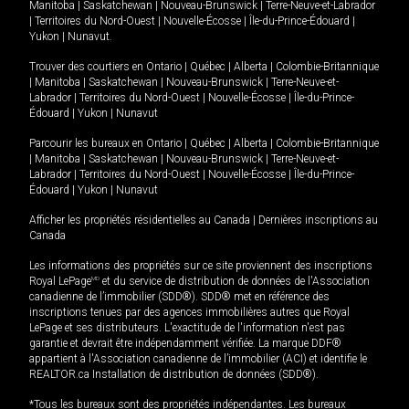
Manitoba
|
Saskatchewan
|
Nouveau-Brunswick
|
Terre-Neuve-et-Labrador
|
Territoires du Nord-Ouest
|
Nouvelle-Écosse
|
Île-du-Prince-Édouard
|
Yukon
|
Nunavut
.
Trouver des courtiers en
Ontario
|
Québec
|
Alberta
|
Colombie-Britannique
|
Manitoba
|
Saskatchewan
|
Nouveau-Brunswick
|
Terre-Neuve-et-
Labrador
|
Territoires du Nord-Ouest
|
Nouvelle-Écosse
|
Île-du-Prince-
Édouard
|
Yukon
|
Nunavut
Parcourir les bureaux en
Ontario
|
Québec
|
Alberta
|
Colombie-Britannique
|
Manitoba
|
Saskatchewan
|
Nouveau-Brunswick
|
Terre-Neuve-et-
Labrador
|
Territoires du Nord-Ouest
|
Nouvelle-Écosse
|
Île-du-Prince-
Édouard
|
Yukon
|
Nunavut
Afficher les propriétés résidentielles au Canada
|
Dernières inscriptions au
Canada
Les informations des propriétés sur ce site proviennent des inscriptions
Royal LePage
MD
et du service de distribution de données de l'Association
canadienne de l’immobilier (SDD®). SDD® met en référence des
inscriptions tenues par des agences immobilières autres que Royal
LePage et ses distributeurs. L'exactitude de l'information n'est pas
garantie et devrait être indépendamment vérifiée. La marque DDF®
appartient à l'Association canadienne de l’immobilier (ACI) et identifie le
REALTOR.ca Installation de distribution de données (SDD®).
*Tous les bureaux sont des propriétés indépendantes. Les bureaux