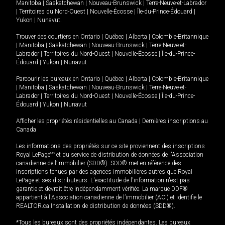
Manitoba
|
Saskatchewan
|
Nouveau-Brunswick
|
Terre-Neuve-et-Labrador
|
Territoires du Nord-Ouest
|
Nouvelle-Écosse
|
Île-du-Prince-Édouard
|
Yukon
|
Nunavut
.
Trouver des courtiers en
Ontario
|
Québec
|
Alberta
|
Colombie-Britannique
|
Manitoba
|
Saskatchewan
|
Nouveau-Brunswick
|
Terre-Neuve-et-
Labrador
|
Territoires du Nord-Ouest
|
Nouvelle-Écosse
|
Île-du-Prince-
Édouard
|
Yukon
|
Nunavut
Parcourir les bureaux en
Ontario
|
Québec
|
Alberta
|
Colombie-Britannique
|
Manitoba
|
Saskatchewan
|
Nouveau-Brunswick
|
Terre-Neuve-et-
Labrador
|
Territoires du Nord-Ouest
|
Nouvelle-Écosse
|
Île-du-Prince-
Édouard
|
Yukon
|
Nunavut
Afficher les propriétés résidentielles au Canada
|
Dernières inscriptions au
Canada
Les informations des propriétés sur ce site proviennent des inscriptions
Royal LePage
MD
et du service de distribution de données de l'Association
canadienne de l’immobilier (SDD®). SDD® met en référence des
inscriptions tenues par des agences immobilières autres que Royal
LePage et ses distributeurs. L'exactitude de l'information n'est pas
garantie et devrait être indépendamment vérifiée. La marque DDF®
appartient à l'Association canadienne de l’immobilier (ACI) et identifie le
REALTOR.ca Installation de distribution de données (SDD®).
*Tous les bureaux sont des propriétés indépendantes. Les bureaux