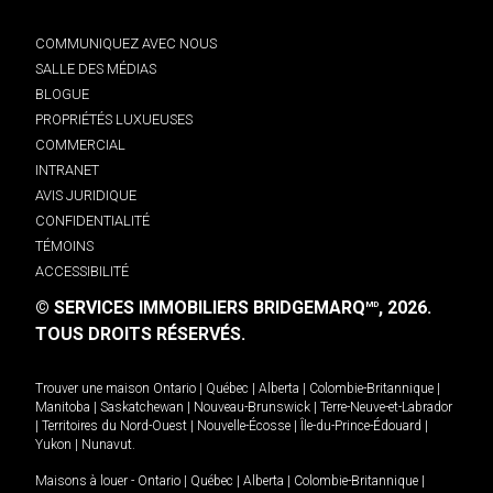
COMMUNIQUEZ AVEC NOUS
SALLE DES MÉDIAS
BLOGUE
PROPRIÉTÉS LUXUEUSES
COMMERCIAL
INTRANET
AVIS JURIDIQUE
CONFIDENTIALITÉ
TÉMOINS
ACCESSIBILITÉ
© SERVICES IMMOBILIERS BRIDGEMARQ
, 2026.
MD
TOUS DROITS RÉSERVÉS.
Trouver une maison
Ontario
|
Québec
|
Alberta
|
Colombie-Britannique
|
Manitoba
|
Saskatchewan
|
Nouveau-Brunswick
|
Terre-Neuve-et-Labrador
|
Territoires du Nord-Ouest
|
Nouvelle-Écosse
|
Île-du-Prince-Édouard
|
Yukon
|
Nunavut
.
Maisons à louer -
Ontario
|
Québec
|
Alberta
|
Colombie-Britannique
|