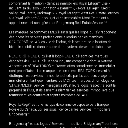
comprenant la mention « Services immobiliers Royal LePage
MD
Ltée »,
incluant sa division « Johnston & Daniel
MD
», « Royal LePage
MD
Credit
Valley Real Estate, Brokerage », « Royal LePage
MD
West Real Estate Services
», « Royal LePage
MD
Sussex », et « Les immeubles Mont-Tremblant »
appartiennent et sont gérés par Bridgemarq Real Estate Services
MD
.
Les marques de commerce MLS® ainsi que les logos qui s'y rapportent
désignent les services professionnels rendus par les membres
REALTORS® de l'ACI en vue de l'achat, de la vente et de la location de
biens immobiliers dans le cadre d'un système de vente collaborative.
REALTOR®, REALTORS® et le logo REALTOR® sont des marques
déposées de REALTOR® Canada Inc., une compagnie dont la National
Association of REALTORS® et l'Association canadienne de l’immobilier
sont propriétaires. Les marques de commerce REALTOR® servent à
distinguer les services immobiliers offerts par les courtiers et agents
immobilier en tant que membres de l'ACI. Les marques d'homologation
S.I.A.® /MLS®, Service inter-agences®, et leurs logos respectifs sont la
propriété de l'ACI, et ils servent à identifier les services immobiliers que
fournissent les courtiers et agents membres de l'ACI.
Royal LePage
MD
est une marque de commerce déposée de la Banque
Royale du Canada, utilisée sous licence par les Services immobiliers
Bridgemarq
MD
.
Bridgemarq
MD
et ses logos / Services immobiliers Bridgemarq
MD
sont des