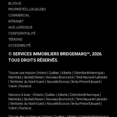
BLOGUE
PROPRIÉTÉS LUXUEUSES
COMMERCIAL
INTRANET
AVIS JURIDIQUE
CONFIDENTIALITÉ
TÉMOINS
ACCESSIBILITÉ
© SERVICES IMMOBILIERS BRIDGEMARQ
, 2026.
MD
TOUS DROITS RÉSERVÉS.
Trouver une maison
Ontario
|
Québec
|
Alberta
|
Colombie-Britannique
|
Manitoba
|
Saskatchewan
|
Nouveau-Brunswick
|
Terre-Neuve-et-Labrador
|
Territoires du Nord-Ouest
|
Nouvelle-Écosse
|
Île-du-Prince-Édouard
|
Yukon
|
Nunavut
.
Maisons à louer -
Ontario
|
Québec
|
Alberta
|
Colombie-Britannique
|
Manitoba
|
Saskatchewan
|
Nouveau-Brunswick
|
Terre-Neuve-et-Labrador
|
Territoires du Nord-Ouest
|
Nouvelle-Écosse
|
Île-du-Prince-Édouard
|
Yukon
|
Nunavut
.
Trouver des courtiers en
Ontario
|
Québec
|
Alberta
|
Colombie-Britannique