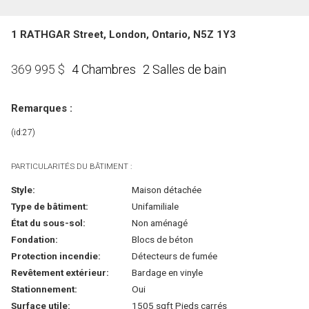
1 RATHGAR Street, London, Ontario, N5Z 1Y3
4 Chambres
2 Salles de bain
369 995
$
Remarques :
(id:27)
PARTICULARITÉS DU BÂTIMENT :
Style:
Maison détachée
Type de bâtiment:
Unifamiliale
État du sous-sol:
Non aménagé
Fondation:
Blocs de béton
Protection incendie:
Détecteurs de fumée
Revêtement extérieur:
Bardage en vinyle
Stationnement:
Oui
Surface utile:
1505 sqft Pieds carrés