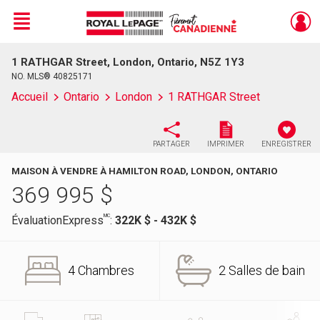
Menu
1 RATHGAR Street, London, Ontario, N5Z 1Y3
Live
En Direct
NO. MLS® 40825171
Accueil
Ontario
London
1 RATHGAR Street
PARTAGER
IMPRIMER
ENREGISTRER
MAISON À VENDRE À HAMILTON ROAD, LONDON, ONTARIO
369 995
$
MC
ÉvaluationExpress
:
322K $ - 432K $
4 Chambres
2 Salles de bain