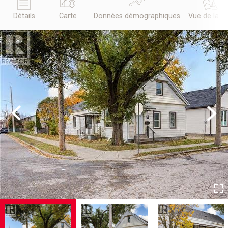
Détails
Carte
Données démographiques
Vue de la r
Previous
Next