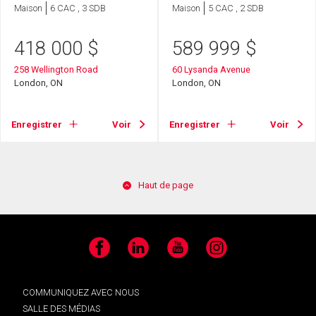
Maison
6 CAC , 3 SDB
Maison
5 CAC , 2 SDB
418 000
$
589 999
$
258 Wellington Road
60 Lysanda Avenue
London, ON
London, ON
Enregistrer
Voir
Enregistrer
Voir
Haut de page
Facebook
LinkedIn
YouTube
Instagram
COMMUNIQUEZ AVEC NOUS
SALLE DES MÉDIAS