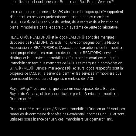
appartiennent et sont gérés par Bridgemarq Real Estate Services
MD
.
Les marques de commerce MLS® ainsi que les logos qui s'y rapportent
désignent les services professionnels rendus par les membres
REALTORS® de l'ACI en vue de l'achat, de la vente et de la location de
biens immobiliers dans le cadre d'un système de vente collaborative.
REALTOR®, REALTORS® et le logo REALTOR® sont des marques
déposées de REALTOR® Canada Inc., une compagnie dont la National
Association of REALTORS® et l'Association canadienne de l’immobilier
sont propriétaires. Les marques de commerce REALTOR® servent à
distinguer les services immobiliers offerts par les courtiers et agents
immobilier en tant que membres de l'ACI. Les marques d'homologation
S.I.A.® /MLS®, Service inter-agences®, et leurs logos respectifs sont la
propriété de l'ACI, et ils servent à identifier les services immobiliers que
fournissent les courtiers et agents membres de l'ACI.
Royal LePage
MD
est une marque de commerce déposée de la Banque
Royale du Canada, utilisée sous licence par les Services immobiliers
Bridgemarq
MD
.
Bridgemarq
MD
et ses logos / Services immobiliers Bridgemarq
MD
sont des
marques de commerce déposées de Residential Income Fund L.P. et sont
utilisées sous licence par Services immobiliers Bridgemarq
MD
Inc.