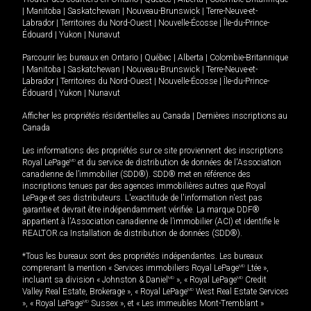
|
Manitoba
|
Saskatchewan
|
Nouveau-Brunswick
|
Terre-Neuve-et-
Labrador
|
Territoires du Nord-Ouest
|
Nouvelle-Écosse
|
Île-du-Prince-
Édouard
|
Yukon
|
Nunavut
Parcourir les bureaux en
Ontario
|
Québec
|
Alberta
|
Colombie-Britannique
|
Manitoba
|
Saskatchewan
|
Nouveau-Brunswick
|
Terre-Neuve-et-
Labrador
|
Territoires du Nord-Ouest
|
Nouvelle-Écosse
|
Île-du-Prince-
Édouard
|
Yukon
|
Nunavut
Afficher les propriétés résidentielles au Canada
|
Dernières inscriptions au
Canada
Les informations des propriétés sur ce site proviennent des inscriptions
Royal LePage
MD
et du service de distribution de données de l'Association
canadienne de l’immobilier (SDD®). SDD® met en référence des
inscriptions tenues par des agences immobilières autres que Royal
LePage et ses distributeurs. L'exactitude de l'information n'est pas
garantie et devrait être indépendamment vérifiée. La marque DDF®
appartient à l'Association canadienne de l’immobilier (ACI) et identifie le
REALTOR.ca Installation de distribution de données (SDD®).
*Tous les bureaux sont des propriétés indépendantes. Les bureaux
comprenant la mention « Services immobiliers Royal LePage
MD
Ltée »,
incluant sa division « Johnston & Daniel
MD
», « Royal LePage
MD
Credit
Valley Real Estate, Brokerage », « Royal LePage
MD
West Real Estate Services
», « Royal LePage
MD
Sussex », et « Les immeubles Mont-Tremblant »