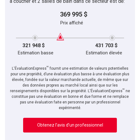
à coucher et 2 salles de bain dans ce secteur est de:
369 995 $
Prix affiché
321 948 $
431 703 $
Estimation basse
Estimation élevée
MC
L'ÉvaluationExpress
fournit une estimation de valeurs potentielles
pour une propriété, d’une évaluation plus basse à une évaluation plus
élevée, fondée sur la valeur marchande actuelle, de même que sur
des données propres au marché local ainsi que sur les
MC
renseignements disponibles sur la propriété. L'ÉvaluationExpress
ne
constitue pas une évaluation en bonne et due forme et ne remplace
pas une évaluation faite en personne par un professionnel
expérimenté.
Obtenez l’avis d’un professionnel