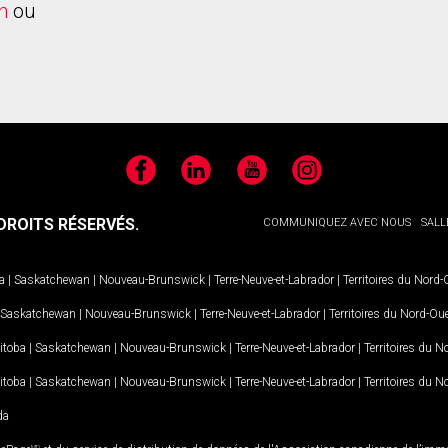
h
ou
Facebook
LinkedIn
YouTube
Instagram
ROITS RÉSERVÉS.
COMMUNIQUEZ AVEC NOUS
SALL
a
|
Saskatchewan
|
Nouveau-Brunswick
|
Terre-Neuve-et-Labrador
|
Territoires du Nord
Saskatchewan
|
Nouveau-Brunswick
|
Terre-Neuve-et-Labrador
|
Territoires du Nord-Ou
itoba
|
Saskatchewan
|
Nouveau-Brunswick
|
Terre-Neuve-et-Labrador
|
Territoires du 
itoba
|
Saskatchewan
|
Nouveau-Brunswick
|
Terre-Neuve-et-Labrador
|
Territoires du 
da
MD