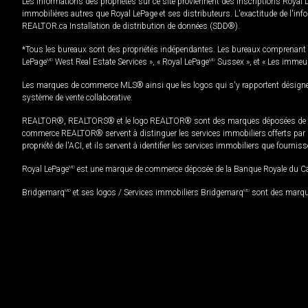
Les informations des propriétés sur ce site proviennent des inscriptions Royal 
immobilières autres que Royal LePage et ses distributeurs. L'exactitude de l'info
REALTOR.ca Installation de distribution de données (SDD®).
*Tous les bureaux sont des propriétés indépendantes. Les bureaux comprenant 
LePage
MD
West Real Estate Services », « Royal LePage
MD
Sussex », et « Les immeu
Les marques de commerce MLS® ainsi que les logos qui s'y rapportent désignent
système de vente collaborative.
REALTOR®, REALTORS® et le logo REALTOR® sont des marques déposées de REAL
commerce REALTOR® servent à distinguer les services immobiliers offerts par le
propriété de l'ACI, et ils servent à identifier les services immobiliers que fourni
Royal LePage
MD
est une marque de commerce déposée de la Banque Royale du Cana
Bridgemarq
MD
et ses logos / Services immobiliers Bridgemarq
MD
sont des marque