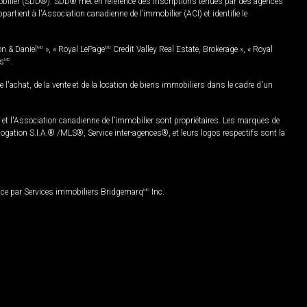
mobilier (SDD®). SDD® met en référence des inscriptions tenues par des agences
rtient à l'Association canadienne de l’immobilier (ACI) et identifie le
on & Daniel
MD
», « Royal LePage
MD
Credit Valley Real Estate, Brokerage », « Royal
es
MD
.
chat, de la vente et de la location de biens immobiliers dans le cadre d'un
Association canadienne de l’immobilier sont propriétaires. Les marques de
ation S.I.A.® /MLS®, Service inter-agences®, et leurs logos respectifs sont la
nce par Services immobiliers Bridgemarq
MD
Inc.