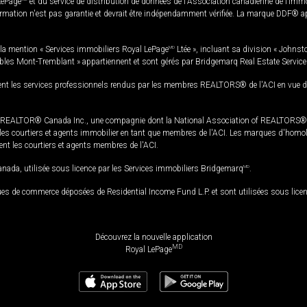
LePage
et du service de distribution de données de l'Association canadienne de l’im
rmation n'est pas garantie et devrait être indépendamment vérifiée. La marque DDF® appa
la mention « Services immobiliers Royal LePage
MD
Ltée », incluant sa division « Johnst
bles Mont-Tremblant » appartiennent et sont gérés par Bridgemarq Real Estate Servic
 les services professionnels rendus par les membres REALTORS® de l'ACI en vue de l'a
TOR® Canada Inc., une compagnie dont la National Association of REALTORS® et l'
s courtiers et agents immobilier en tant que membres de l'ACI. Les marques d'homolog
ssent les courtiers et agents membres de l'ACI.
da, utilisée sous licence par les Services immobiliers Bridgemarq
MD
.
s de commerce déposées de Residential Income Fund L.P. et sont utilisées sous lice
Découvrez la nouvelle application
MD
Royal LePage