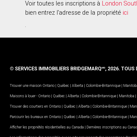
Voir toutes les inscriptions à
London Sout
bien entrez l'adresse de la propriété
ici
.
© SERVICES IMMOBILIERS BRIDGEMARQ
, 2026.
TOUS D
MD
Trouver une maison
Ontario
|
Québec
|
Alberta
|
Colombie-Britannique
|
Manitob
Maisons à louer -
Ontario
|
Québec
|
Alberta
|
Colombie-Britannique
|
Manitoba
|
Trouver des courtiers en
Ontario
|
Québec
|
Alberta
|
Colombie-Britannique
|
Man
Parcourir les bureaux en
Ontario
|
Québec
|
Alberta
|
Colombie-Britannique
|
Man
Afficher les propriétés résidentielles au Canada
|
Dernières inscriptions au Cana