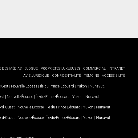
E DES MÉDIAS
BLOGUE
PROPRIÉTÉS LUXUEUSES
COMMERCIAL
INTRANET
AVIS JURIDIQUE
CONFIDENTIALITÉ
TÉMOINS
ACCESSIBILITÉ
-Ouest
|
Nouvelle-Écosse
|
Île-du-Prince-Édouard
|
Yukon
|
Nunavut
.
est
|
Nouvelle-Écosse
|
Île-du-Prince-Édouard
|
Yukon
|
Nunavut
.
Nord-Ouest
|
Nouvelle-Écosse
|
Île-du-Prince-Édouard
|
Yukon
|
Nunavut
Nord-Ouest
|
Nouvelle-Écosse
|
Île-du-Prince-Édouard
|
Yukon
|
Nunavut