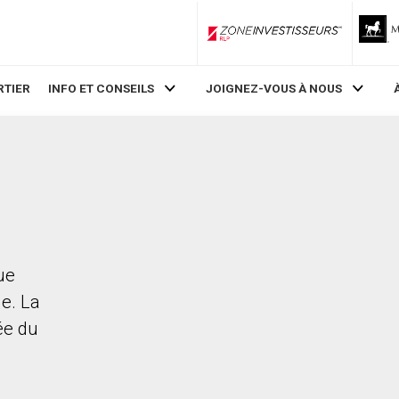
ZoneInvestisseurs RLP
RTIER
INFO ET CONSEILS
JOIGNEZ-VOUS À NOUS
ue
le. La
rée du