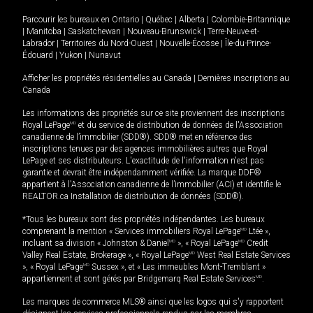
Parcourir les bureaux en
Ontario
|
Québec
|
Alberta
|
Colombie-Britannique
|
Manitoba
|
Saskatchewan
|
Nouveau-Brunswick
|
Terre-Neuve-et-
Labrador
|
Territoires du Nord-Ouest
|
Nouvelle-Écosse
|
Île-du-Prince-
Édouard
|
Yukon
|
Nunavut
Afficher les propriétés résidentielles au Canada
|
Dernières inscriptions au
Canada
Les informations des propriétés sur ce site proviennent des inscriptions
Royal LePage
MD
et du service de distribution de données de l'Association
canadienne de l’immobilier (SDD®). SDD® met en référence des
inscriptions tenues par des agences immobilières autres que Royal
LePage et ses distributeurs. L'exactitude de l'information n'est pas
garantie et devrait être indépendamment vérifiée. La marque DDF®
appartient à l'Association canadienne de l’immobilier (ACI) et identifie le
REALTOR.ca Installation de distribution de données (SDD®).
*Tous les bureaux sont des propriétés indépendantes. Les bureaux
comprenant la mention « Services immobiliers Royal LePage
MD
Ltée »,
incluant sa division « Johnston & Daniel
MD
», « Royal LePage
MD
Credit
Valley Real Estate, Brokerage », « Royal LePage
MD
West Real Estate Services
», « Royal LePage
MD
Sussex », et « Les immeubles Mont-Tremblant »
appartiennent et sont gérés par Bridgemarq Real Estate Services
MD
.
Les marques de commerce MLS® ainsi que les logos qui s'y rapportent