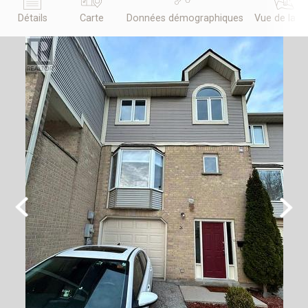
Détails
Carte
Données démographiques
Vue de la r
Previous
Next