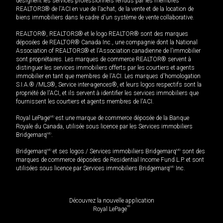
désignent les services professionnels rendus par les membres
REALTORS® de l'ACI en vue de l'achat, de la vente et de la location de
biens immobiliers dans le cadre d'un système de vente collaborative.
REALTOR®, REALTORS® et le logo REALTOR® sont des marques
déposées de REALTOR® Canada Inc., une compagnie dont la National
Association of REALTORS® et l'Association canadienne de l’immobilier
sont propriétaires. Les marques de commerce REALTOR® servent à
distinguer les services immobiliers offerts par les courtiers et agents
immobilier en tant que membres de l'ACI. Les marques d'homologation
S.I.A.® /MLS®, Service inter-agences®, et leurs logos respectifs sont la
propriété de l'ACI, et ils servent à identifier les services immobiliers que
fournissent les courtiers et agents membres de l'ACI.
Royal LePage
MD
est une marque de commerce déposée de la Banque
Royale du Canada, utilisée sous licence par les Services immobiliers
Bridgemarq
MD
.
Bridgemarq
MD
et ses logos / Services immobiliers Bridgemarq
MD
sont des
marques de commerce déposées de Residential Income Fund L.P. et sont
utilisées sous licence par Services immobiliers Bridgemarq
MD
Inc.
Découvrez la nouvelle application
MD
Royal LePage