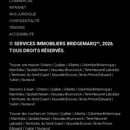
COMMERCIAL
INTRANET
AVIS JURIDIQUE
CONFIDENTIALITÉ
TÉMOINS
ACCESSIBILITÉ
© SERVICES IMMOBILIERS BRIDGEMARQ
, 2026.
MD
TOUS DROITS RÉSERVÉS.
Trouver une maison
Ontario
|
Québec
|
Alberta
|
Colombie-Britannique
|
Manitoba
|
Saskatchewan
|
Nouveau-Brunswick
|
Terre-Neuve-et-Labrador
|
Territoires du Nord-Ouest
|
Nouvelle-Écosse
|
Île-du-Prince-Édouard
|
Yukon
|
Nunavut
.
Maisons à louer -
Ontario
|
Québec
|
Alberta
|
Colombie-Britannique
|
Manitoba
|
Saskatchewan
|
Nouveau-Brunswick
|
Terre-Neuve-et-Labrador
|
Territoires du Nord-Ouest
|
Nouvelle-Écosse
|
Île-du-Prince-Édouard
|
Yukon
|
Nunavut
.
Trouver des courtiers en
Ontario
|
Québec
|
Alberta
|
Colombie-Britannique
|
Manitoba
|
Saskatchewan
|
Nouveau-Brunswick
|
Terre-Neuve-et-
Labrador
|
Territoires du Nord-Ouest
|
Nouvelle-Écosse
|
Île-du-Prince-
Édouard
|
Yukon
|
Nunavut