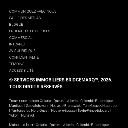
COMMUNIQUEZ AVEC NOUS
SALLE DES MÉDIAS
BLOGUE
PROPRIÉTÉS LUXUEUSES
COMMERCIAL
INTRANET
AVIS JURIDIQUE
CONFIDENTIALITÉ
TÉMOINS
ACCESSIBILITÉ
© SERVICES IMMOBILIERS BRIDGEMARQ
, 2026.
MD
TOUS DROITS RÉSERVÉS.
Trouver une maison
Ontario
|
Québec
|
Alberta
|
Colombie-Britannique
|
Manitoba
|
Saskatchewan
|
Nouveau-Brunswick
|
Terre-Neuve-et-Labrador
|
Territoires du Nord-Ouest
|
Nouvelle-Écosse
|
Île-du-Prince-Édouard
|
Yukon
|
Nunavut
.
Maisons à louer -
Ontario
|
Québec
|
Alberta
|
Colombie-Britannique
|