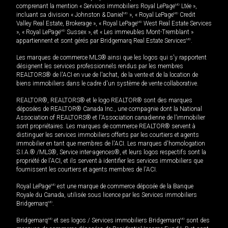
comprenant la mention « Services immobiliers Royal LePage
MD
Ltée »,
incluant sa division « Johnston & Daniel
MD
», « Royal LePage
MD
Credit
Valley Real Estate, Brokerage », « Royal LePage
MD
West Real Estate Services
», « Royal LePage
MD
Sussex », et « Les immeubles Mont-Tremblant »
appartiennent et sont gérés par Bridgemarq Real Estate Services
MD
.
Les marques de commerce MLS® ainsi que les logos qui s'y rapportent
désignent les services professionnels rendus par les membres
REALTORS® de l'ACI en vue de l'achat, de la vente et de la location de
biens immobiliers dans le cadre d'un système de vente collaborative.
REALTOR®, REALTORS® et le logo REALTOR® sont des marques
déposées de REALTOR® Canada Inc., une compagnie dont la National
Association of REALTORS® et l'Association canadienne de l’immobilier
sont propriétaires. Les marques de commerce REALTOR® servent à
distinguer les services immobiliers offerts par les courtiers et agents
immobilier en tant que membres de l'ACI. Les marques d'homologation
S.I.A.® /MLS®, Service inter-agences®, et leurs logos respectifs sont la
propriété de l'ACI, et ils servent à identifier les services immobiliers que
fournissent les courtiers et agents membres de l'ACI.
Royal LePage
MD
est une marque de commerce déposée de la Banque
Royale du Canada, utilisée sous licence par les Services immobiliers
Bridgemarq
MD
.
Bridgemarq
MD
et ses logos / Services immobiliers Bridgemarq
MD
sont des