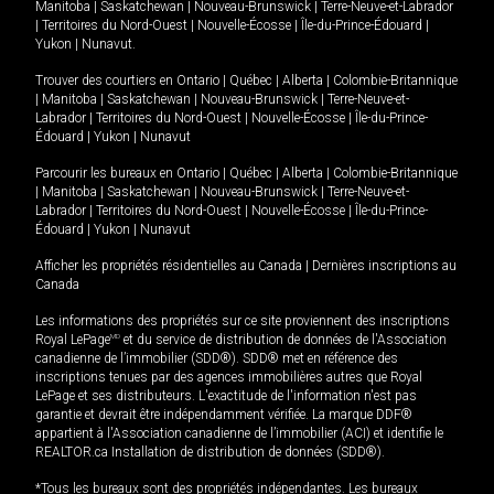
Manitoba
|
Saskatchewan
|
Nouveau-Brunswick
|
Terre-Neuve-et-Labrador
|
Territoires du Nord-Ouest
|
Nouvelle-Écosse
|
Île-du-Prince-Édouard
|
Yukon
|
Nunavut
.
Trouver des courtiers en
Ontario
|
Québec
|
Alberta
|
Colombie-Britannique
|
Manitoba
|
Saskatchewan
|
Nouveau-Brunswick
|
Terre-Neuve-et-
Labrador
|
Territoires du Nord-Ouest
|
Nouvelle-Écosse
|
Île-du-Prince-
Édouard
|
Yukon
|
Nunavut
Parcourir les bureaux en
Ontario
|
Québec
|
Alberta
|
Colombie-Britannique
|
Manitoba
|
Saskatchewan
|
Nouveau-Brunswick
|
Terre-Neuve-et-
Labrador
|
Territoires du Nord-Ouest
|
Nouvelle-Écosse
|
Île-du-Prince-
Édouard
|
Yukon
|
Nunavut
Afficher les propriétés résidentielles au Canada
|
Dernières inscriptions au
Canada
Les informations des propriétés sur ce site proviennent des inscriptions
Royal LePage
MD
et du service de distribution de données de l'Association
canadienne de l’immobilier (SDD®). SDD® met en référence des
inscriptions tenues par des agences immobilières autres que Royal
LePage et ses distributeurs. L'exactitude de l'information n'est pas
garantie et devrait être indépendamment vérifiée. La marque DDF®
appartient à l'Association canadienne de l’immobilier (ACI) et identifie le
REALTOR.ca Installation de distribution de données (SDD®).
*Tous les bureaux sont des propriétés indépendantes. Les bureaux