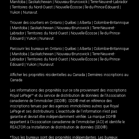
Manitoba
|
Saskatchewan
|
Nouveau-Brunswick
|
Terre-Neuve-et-Labrador
|
Territoires du Nord-Ouest
|
Nouvelle-Écosse
|
Île-du-Prince-Édouard
|
Yukon
|
Nunavut
.
Trouver des courtiers en
Ontario
|
Québec
|
Alberta
|
Colombie-Britannique
|
Manitoba
|
Saskatchewan
|
Nouveau-Brunswick
|
Terre-Neuve-et-
Labrador
|
Territoires du Nord-Ouest
|
Nouvelle-Écosse
|
Île-du-Prince-
Édouard
|
Yukon
|
Nunavut
Parcourir les bureaux en
Ontario
|
Québec
|
Alberta
|
Colombie-Britannique
|
Manitoba
|
Saskatchewan
|
Nouveau-Brunswick
|
Terre-Neuve-et-
Labrador
|
Territoires du Nord-Ouest
|
Nouvelle-Écosse
|
Île-du-Prince-
Édouard
|
Yukon
|
Nunavut
Afficher les propriétés résidentielles au Canada
|
Dernières inscriptions au
Canada
Les informations des propriétés sur ce site proviennent des inscriptions
Royal LePage
MD
et du service de distribution de données de l'Association
canadienne de l’immobilier (SDD®). SDD® met en référence des
inscriptions tenues par des agences immobilières autres que Royal
LePage et ses distributeurs. L'exactitude de l'information n'est pas
garantie et devrait être indépendamment vérifiée. La marque DDF®
appartient à l'Association canadienne de l’immobilier (ACI) et identifie le
REALTOR.ca Installation de distribution de données (SDD®).
*Tous les bureaux sont des propriétés indépendantes. Les bureaux