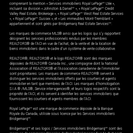
comprenant la mention « Services immobiliers Royal LePage
MD
Ltée »,
incluant sa division « Johnston & Daniel
MD
», « Royal LePage
MD
Credit
Valley Real Estate, Brokerage », « Royal LePage
MD
West Real Estate Services
», « Royal LePage
MD
Sussex », et « Les immeubles Mont-Tremblant »
appartiennent et sont gérés par Bridgemarq Real Estate Services
MD
.
Les marques de commerce MLS® ainsi que les logos qui s'y rapportent
désignent les services professionnels rendus par les membres
REALTORS® de l'ACI en vue de l'achat, de la vente et de la location de
biens immobiliers dans le cadre d'un système de vente collaborative.
REALTOR®, REALTORS® et le logo REALTOR® sont des marques
déposées de REALTOR® Canada Inc., une compagnie dont la National
Association of REALTORS® et l'Association canadienne de l’immobilier
sont propriétaires. Les marques de commerce REALTOR® servent à
distinguer les services immobiliers offerts par les courtiers et agents
immobilier en tant que membres de l'ACI. Les marques d'homologation
S.I.A.® /MLS®, Service inter-agences®, et leurs logos respectifs sont la
propriété de l'ACI, et ils servent à identifier les services immobiliers que
fournissent les courtiers et agents membres de l'ACI.
Royal LePage
MD
est une marque de commerce déposée de la Banque
Royale du Canada, utilisée sous licence par les Services immobiliers
Bridgemarq
MD
.
Bridgemarq
MD
et ses logos / Services immobiliers Bridgemarq
MD
sont des