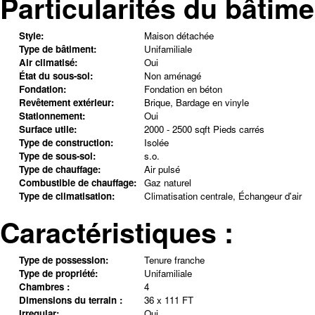
Particularités du bâtime
Style:
Maison détachée
Type de bâtiment:
Unifamiliale
Air climatisé:
Oui
État du sous-sol:
Non aménagé
Fondation:
Fondation en béton
Revêtement extérieur:
Brique, Bardage en vinyle
Stationnement:
Oui
Surface utile:
2000 - 2500 sqft Pieds carrés
Type de construction:
Isolée
Type de sous-sol:
s.o.
Type de chauffage:
Air pulsé
Combustible de chauffage:
Gaz naturel
Type de climatisation:
Climatisation centrale, Échangeur d'air
Caractéristiques :
Type de possession:
Tenure franche
Type de propriété:
Unifamiliale
Chambres :
4
Dimensions du terrain :
36 x 111 FT
Irregular:
Oui