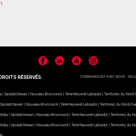
h
Facebook
LinkedIn
YouTube
Instagram
ROITS RÉSERVÉS.
COMMUNIQUEZ AVEC NOUS
SALL
a
|
Saskatchewan
|
Nouveau-Brunswick
|
Terre-Neuve-et-Labrador
|
Territoires du Nord
Saskatchewan
|
Nouveau-Brunswick
|
Terre-Neuve-et-Labrador
|
Territoires du Nord-Ou
itoba
|
Saskatchewan
|
Nouveau-Brunswick
|
Terre-Neuve-et-Labrador
|
Territoires du 
itoba
|
Saskatchewan
|
Nouveau-Brunswick
|
Terre-Neuve-et-Labrador
|
Territoires du 
da