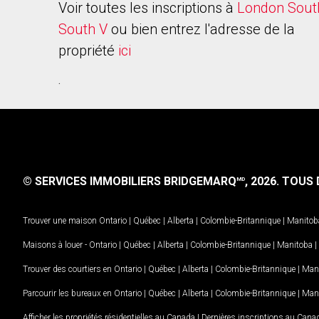
Voir toutes les inscriptions à
London Sout
South V
ou bien entrez l'adresse de la
propriété
ici
.
© SERVICES IMMOBILIERS BRIDGEMARQ
, 2026.
TOUS D
MD
Trouver une maison
Ontario
|
Québec
|
Alberta
|
Colombie-Britannique
|
Manitob
Maisons à louer -
Ontario
|
Québec
|
Alberta
|
Colombie-Britannique
|
Manitoba
|
Trouver des courtiers en
Ontario
|
Québec
|
Alberta
|
Colombie-Britannique
|
Man
Parcourir les bureaux en
Ontario
|
Québec
|
Alberta
|
Colombie-Britannique
|
Man
Afficher les propriétés résidentielles au Canada
|
Dernières inscriptions au Cana