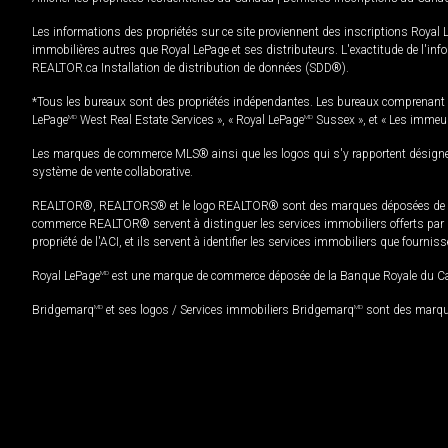
Les informations des propriétés sur ce site proviennent des inscriptions Royal 
immobilières autres que Royal LePage et ses distributeurs. L'exactitude de l'info
REALTOR.ca Installation de distribution de données (SDD®).
*Tous les bureaux sont des propriétés indépendantes. Les bureaux comprenant 
LePage
MD
West Real Estate Services », « Royal LePage
MD
Sussex », et « Les immeu
Les marques de commerce MLS® ainsi que les logos qui s'y rapportent désignent
système de vente collaborative.
REALTOR®, REALTORS® et le logo REALTOR® sont des marques déposées de REAL
commerce REALTOR® servent à distinguer les services immobiliers offerts par le
propriété de l'ACI, et ils servent à identifier les services immobiliers que fourni
Royal LePage
MD
est une marque de commerce déposée de la Banque Royale du Cana
Bridgemarq
MD
et ses logos / Services immobiliers Bridgemarq
MD
sont des marque