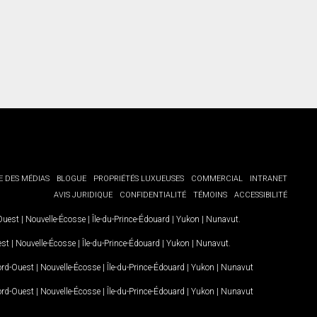
E DES MÉDIAS
BLOGUE
PROPRIÉTÉS LUXUEUSES
COMMERCIAL
INTRANET
AVIS JURIDIQUE
CONFIDENTIALITÉ
TÉMOINS
ACCESSIBILITÉ
-Ouest
|
Nouvelle-Écosse
|
Île-du-Prince-Édouard
|
Yukon
|
Nunavut
.
est
|
Nouvelle-Écosse
|
Île-du-Prince-Édouard
|
Yukon
|
Nunavut
.
Nord-Ouest
|
Nouvelle-Écosse
|
Île-du-Prince-Édouard
|
Yukon
|
Nunavut
Nord-Ouest
|
Nouvelle-Écosse
|
Île-du-Prince-Édouard
|
Yukon
|
Nunavut