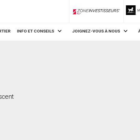
ZoneInvestisseurs RLP
RTIER
INFO ET CONSEILS
JOIGNEZ-VOUS À NOUS
escent