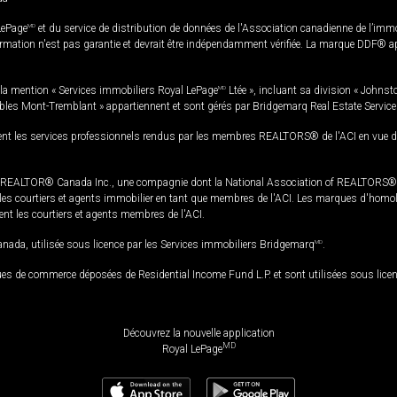
LePage
MD
et du service de distribution de données de l'Association canadienne de l’im
rmation n'est pas garantie et devrait être indépendamment vérifiée. La marque DDF® appa
la mention « Services immobiliers Royal LePage
MD
Ltée », incluant sa division « Johnst
bles Mont-Tremblant » appartiennent et sont gérés par Bridgemarq Real Estate Servic
 les services professionnels rendus par les membres REALTORS® de l'ACI en vue de l'a
TOR® Canada Inc., une compagnie dont la National Association of REALTORS® et l'
s courtiers et agents immobilier en tant que membres de l'ACI. Les marques d'homolog
ssent les courtiers et agents membres de l'ACI.
da, utilisée sous licence par les Services immobiliers Bridgemarq
MD
.
s de commerce déposées de Residential Income Fund L.P. et sont utilisées sous lice
Découvrez la nouvelle application
MD
Royal LePage