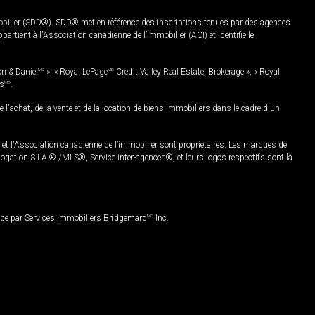
mobilier (SDD®). SDD® met en référence des inscriptions tenues par des agences
rtient à l'Association canadienne de l’immobilier (ACI) et identifie le
on & Daniel
MD
», « Royal LePage
MD
Credit Valley Real Estate, Brokerage », « Royal
es
MD
.
chat, de la vente et de la location de biens immobiliers dans le cadre d'un
Association canadienne de l’immobilier sont propriétaires. Les marques de
ation S.I.A.® /MLS®, Service inter-agences®, et leurs logos respectifs sont la
nce par Services immobiliers Bridgemarq
MD
Inc.