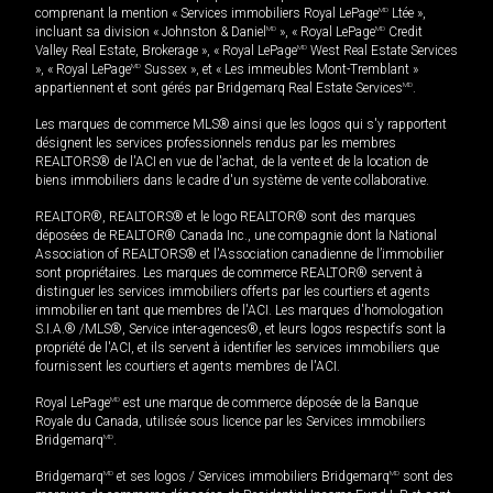
comprenant la mention « Services immobiliers Royal LePage
MD
Ltée »,
incluant sa division « Johnston & Daniel
MD
», « Royal LePage
MD
Credit
Valley Real Estate, Brokerage », « Royal LePage
MD
West Real Estate Services
», « Royal LePage
MD
Sussex », et « Les immeubles Mont-Tremblant »
appartiennent et sont gérés par Bridgemarq Real Estate Services
MD
.
Les marques de commerce MLS® ainsi que les logos qui s'y rapportent
désignent les services professionnels rendus par les membres
REALTORS® de l'ACI en vue de l'achat, de la vente et de la location de
biens immobiliers dans le cadre d'un système de vente collaborative.
REALTOR®, REALTORS® et le logo REALTOR® sont des marques
déposées de REALTOR® Canada Inc., une compagnie dont la National
Association of REALTORS® et l'Association canadienne de l’immobilier
sont propriétaires. Les marques de commerce REALTOR® servent à
distinguer les services immobiliers offerts par les courtiers et agents
immobilier en tant que membres de l'ACI. Les marques d'homologation
S.I.A.® /MLS®, Service inter-agences®, et leurs logos respectifs sont la
propriété de l'ACI, et ils servent à identifier les services immobiliers que
fournissent les courtiers et agents membres de l'ACI.
Royal LePage
MD
est une marque de commerce déposée de la Banque
Royale du Canada, utilisée sous licence par les Services immobiliers
Bridgemarq
MD
.
Bridgemarq
MD
et ses logos / Services immobiliers Bridgemarq
MD
sont des