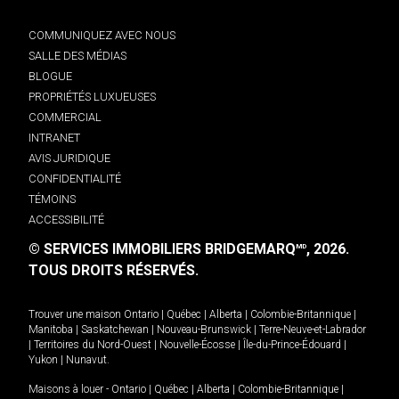
COMMUNIQUEZ AVEC NOUS
SALLE DES MÉDIAS
BLOGUE
PROPRIÉTÉS LUXUEUSES
COMMERCIAL
INTRANET
AVIS JURIDIQUE
CONFIDENTIALITÉ
TÉMOINS
ACCESSIBILITÉ
© SERVICES IMMOBILIERS BRIDGEMARQ
, 2026.
MD
TOUS DROITS RÉSERVÉS.
Trouver une maison
Ontario
|
Québec
|
Alberta
|
Colombie-Britannique
|
Manitoba
|
Saskatchewan
|
Nouveau-Brunswick
|
Terre-Neuve-et-Labrador
|
Territoires du Nord-Ouest
|
Nouvelle-Écosse
|
Île-du-Prince-Édouard
|
Yukon
|
Nunavut
.
Maisons à louer -
Ontario
|
Québec
|
Alberta
|
Colombie-Britannique
|