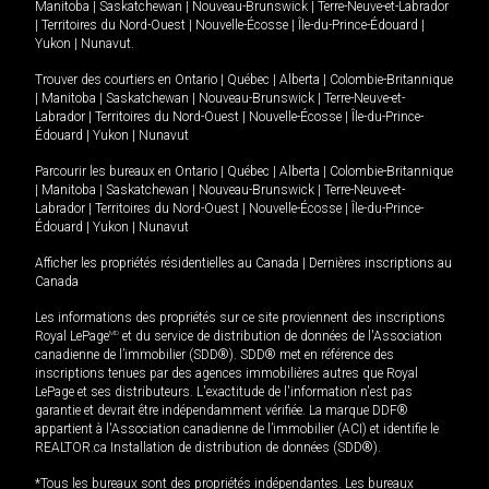
Manitoba
|
Saskatchewan
|
Nouveau-Brunswick
|
Terre-Neuve-et-Labrador
|
Territoires du Nord-Ouest
|
Nouvelle-Écosse
|
Île-du-Prince-Édouard
|
Yukon
|
Nunavut
.
Trouver des courtiers en
Ontario
|
Québec
|
Alberta
|
Colombie-Britannique
|
Manitoba
|
Saskatchewan
|
Nouveau-Brunswick
|
Terre-Neuve-et-
Labrador
|
Territoires du Nord-Ouest
|
Nouvelle-Écosse
|
Île-du-Prince-
Édouard
|
Yukon
|
Nunavut
Parcourir les bureaux en
Ontario
|
Québec
|
Alberta
|
Colombie-Britannique
|
Manitoba
|
Saskatchewan
|
Nouveau-Brunswick
|
Terre-Neuve-et-
Labrador
|
Territoires du Nord-Ouest
|
Nouvelle-Écosse
|
Île-du-Prince-
Édouard
|
Yukon
|
Nunavut
Afficher les propriétés résidentielles au Canada
|
Dernières inscriptions au
Canada
Les informations des propriétés sur ce site proviennent des inscriptions
Royal LePage
MD
et du service de distribution de données de l'Association
canadienne de l’immobilier (SDD®). SDD® met en référence des
inscriptions tenues par des agences immobilières autres que Royal
LePage et ses distributeurs. L'exactitude de l'information n'est pas
garantie et devrait être indépendamment vérifiée. La marque DDF®
appartient à l'Association canadienne de l’immobilier (ACI) et identifie le
REALTOR.ca Installation de distribution de données (SDD®).
*Tous les bureaux sont des propriétés indépendantes. Les bureaux