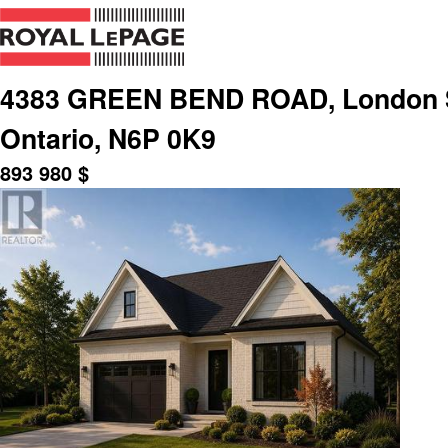
4383 GREEN BEND ROAD, London S
Ontario, N6P 0K9
893 980
$