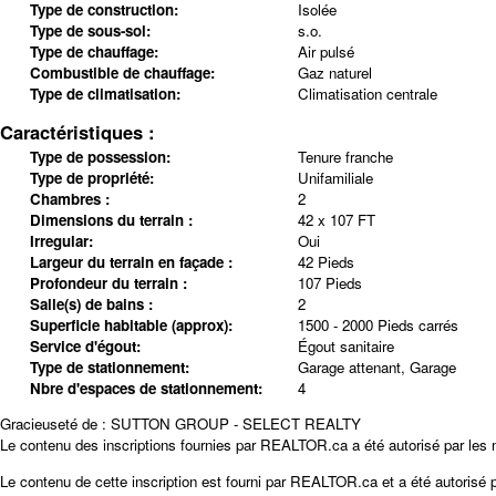
Type de construction:
Isolée
Type de sous-sol:
s.o.
Type de chauffage:
Air pulsé
Combustible de chauffage:
Gaz naturel
Type de climatisation:
Climatisation centrale
Caractéristiques :
Type de possession:
Tenure franche
Type de propriété:
Unifamiliale
Chambres :
2
Dimensions du terrain :
42 x 107 FT
Irregular:
Oui
Largeur du terrain en façade :
42 Pieds
Profondeur du terrain :
107 Pieds
Salle(s) de bains :
2
Superficie habitable (approx):
1500 - 2000 Pieds carrés
Service d'égout:
Égout sanitaire
Type de stationnement:
Garage attenant, Garage
Nbre d'espaces de stationnement:
4
Gracieuseté de : SUTTON GROUP - SELECT REALTY
Le contenu des inscriptions fournies par REALTOR.ca a été autorisé par les
Le contenu de cette inscription est fourni par
REALTOR.ca
et a été autorisé