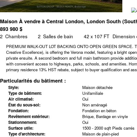
Maison À vendre à Central London, London South (South
893 980
$
2
Chambres
2
Salles de bain
42 x 107 FT
Dimension d
PREMIUM WALK-OUT LOT BACKING ONTO OPEN GREEN SPACE. This pre-cons
Creative Excellence), is offering the Verona model, featuring a bright ope
private ensuite. A second bedroom and full main bathroom provide additio
with convenient access to highways, parks, schools, and amenities. Home to
primary residence 13% HST rebate, subject to buyer qualification and assig
Particularités du bâtiment :
Style:
Maison détachée
Type de bâtiment:
Unifamiliale
Air climatisé:
Oui
État du sous-sol:
Non aménagé
Fondation:
Fondation en béton
Revêtement extérieur:
Brique, Bardage en vinyle
Stationnement:
Oui
Surface utile:
1500 - 2000 sqft Pieds carrés
Type d'architecture:
Maison de plain-pied