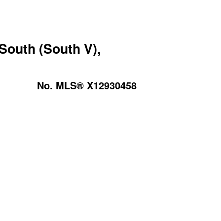
outh (South V),
No. MLS® X12930458