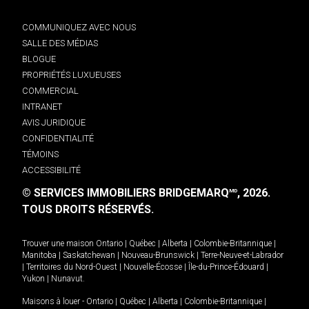
COMMUNIQUEZ AVEC NOUS
SALLE DES MÉDIAS
BLOGUE
PROPRIÉTÉS LUXUEUSES
COMMERCIAL
INTRANET
AVIS JURIDIQUE
CONFIDENTIALITÉ
TÉMOINS
ACCESSIBILITÉ
© SERVICES IMMOBILIERS BRIDGEMARQ
, 2026.
MD
TOUS DROITS RÉSERVÉS.
Trouver une maison
Ontario
|
Québec
|
Alberta
|
Colombie-Britannique
|
Manitoba
|
Saskatchewan
|
Nouveau-Brunswick
|
Terre-Neuve-et-Labrador
|
Territoires du Nord-Ouest
|
Nouvelle-Écosse
|
Île-du-Prince-Édouard
|
Yukon
|
Nunavut
.
Maisons à louer -
Ontario
|
Québec
|
Alberta
|
Colombie-Britannique
|