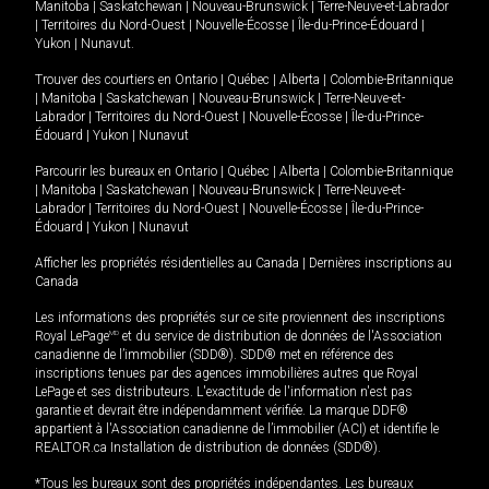
Manitoba
|
Saskatchewan
|
Nouveau-Brunswick
|
Terre-Neuve-et-Labrador
|
Territoires du Nord-Ouest
|
Nouvelle-Écosse
|
Île-du-Prince-Édouard
|
Yukon
|
Nunavut
.
Trouver des courtiers en
Ontario
|
Québec
|
Alberta
|
Colombie-Britannique
|
Manitoba
|
Saskatchewan
|
Nouveau-Brunswick
|
Terre-Neuve-et-
Labrador
|
Territoires du Nord-Ouest
|
Nouvelle-Écosse
|
Île-du-Prince-
Édouard
|
Yukon
|
Nunavut
Parcourir les bureaux en
Ontario
|
Québec
|
Alberta
|
Colombie-Britannique
|
Manitoba
|
Saskatchewan
|
Nouveau-Brunswick
|
Terre-Neuve-et-
Labrador
|
Territoires du Nord-Ouest
|
Nouvelle-Écosse
|
Île-du-Prince-
Édouard
|
Yukon
|
Nunavut
Afficher les propriétés résidentielles au Canada
|
Dernières inscriptions au
Canada
Les informations des propriétés sur ce site proviennent des inscriptions
Royal LePage
MD
et du service de distribution de données de l'Association
canadienne de l’immobilier (SDD®). SDD® met en référence des
inscriptions tenues par des agences immobilières autres que Royal
LePage et ses distributeurs. L'exactitude de l'information n'est pas
garantie et devrait être indépendamment vérifiée. La marque DDF®
appartient à l'Association canadienne de l’immobilier (ACI) et identifie le
REALTOR.ca Installation de distribution de données (SDD®).
*Tous les bureaux sont des propriétés indépendantes. Les bureaux