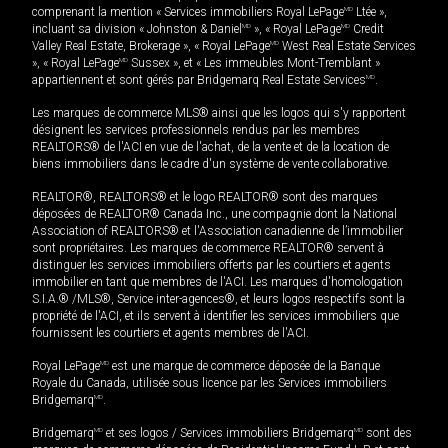
comprenant la mention « Services immobiliers Royal LePage
MD
Ltée »,
incluant sa division « Johnston & Daniel
MD
», « Royal LePage
MD
Credit
Valley Real Estate, Brokerage », « Royal LePage
MD
West Real Estate Services
», « Royal LePage
MD
Sussex », et « Les immeubles Mont-Tremblant »
appartiennent et sont gérés par Bridgemarq Real Estate Services
MD
.
Les marques de commerce MLS® ainsi que les logos qui s'y rapportent
désignent les services professionnels rendus par les membres
REALTORS® de l'ACI en vue de l'achat, de la vente et de la location de
biens immobiliers dans le cadre d'un système de vente collaborative.
REALTOR®, REALTORS® et le logo REALTOR® sont des marques
déposées de REALTOR® Canada Inc., une compagnie dont la National
Association of REALTORS® et l'Association canadienne de l’immobilier
sont propriétaires. Les marques de commerce REALTOR® servent à
distinguer les services immobiliers offerts par les courtiers et agents
immobilier en tant que membres de l'ACI. Les marques d'homologation
S.I.A.® /MLS®, Service inter-agences®, et leurs logos respectifs sont la
propriété de l'ACI, et ils servent à identifier les services immobiliers que
fournissent les courtiers et agents membres de l'ACI.
Royal LePage
MD
est une marque de commerce déposée de la Banque
Royale du Canada, utilisée sous licence par les Services immobiliers
Bridgemarq
MD
.
Bridgemarq
MD
et ses logos / Services immobiliers Bridgemarq
MD
sont des