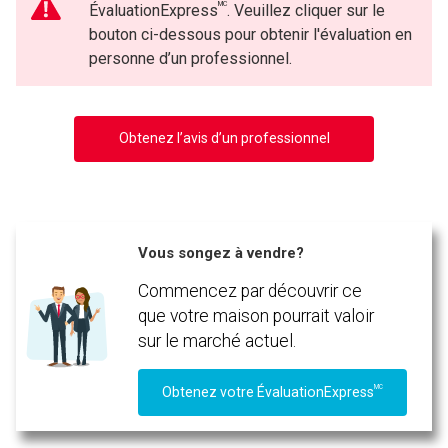
MC
ÉvaluationExpress
. Veuillez cliquer sur le
bouton ci-dessous pour obtenir l'évaluation en
personne d’un professionnel.
Obtenez l’avis d’un professionnel
Vous songez à vendre?
En cliquant sur le bouton « soumettre », vous consentez à nos conditions d'utilisation et
Commencez par découvrir ce
vous nous fournissez l'autorisation écrite de communiquer avec vous.
que votre maison pourrait valoir
sur le marché actuel.
MC
Obtenez votre ÉvaluationExpress