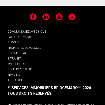
Facebook
LinkedIn
YouTube
Instagram
COMMUNIQUEZ AVEC NOUS
SALLE DES MÉDIAS
BLOGUE
PROPRIÉTÉS LUXUEUSES
COMMERCIAL
INTRANET
AVIS JURIDIQUE
CONFIDENTIALITÉ
TÉMOINS
ACCESSIBILITÉ
© SERVICES IMMOBILIERS BRIDGEMARQ
, 2026.
MD
TOUS DROITS RÉSERVÉS.
Trouver une maison
Ontario
|
Québec
|
Alberta
|
Colombie-Britannique
|