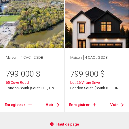
Maison
4 CAC , 2 SDB
Maison
4 CAC , 3 SDB
799 000
$
799 900
$
65 Cove Road
Lot 26 Virtue Drive
London South (South D ..., ON
London South (South B ..., ON
Enregistrer
Voir
Enregistrer
Voir
Haut de page