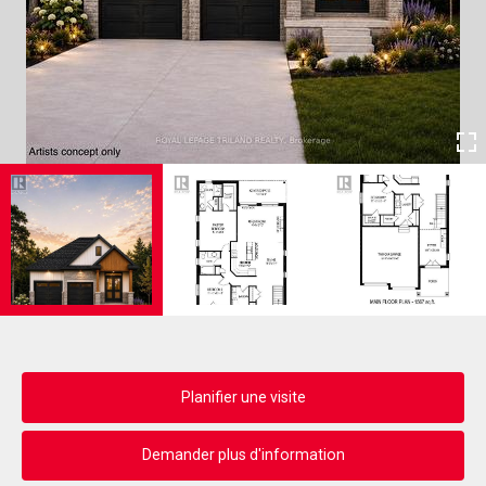
Planifier une visite
Demander plus d'information