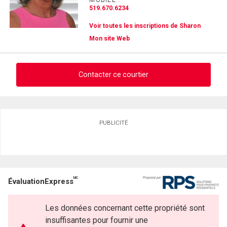
519.670.6234
Voir toutes les inscriptions de Sharon
Mon site Web
Contacter ce courtier
Demander des infos sur cette inscription
PUBLICITÉ
Prénom
et
Nom
Courriel
MC
ÉvaluationExpress
Téléphone
(Optionnel)
Les données concernant cette propriété sont
Message
insuffisantes pour fournir une