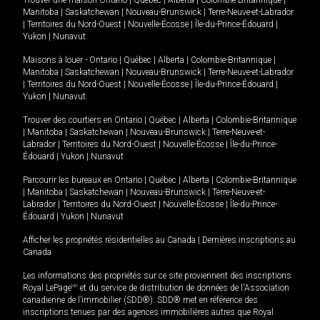
Manitoba
|
Saskatchewan
|
Nouveau-Brunswick
|
Terre-Neuve-et-Labrador
|
Territoires du Nord-Ouest
|
Nouvelle-Écosse
|
Île-du-Prince-Édouard
|
Yukon
|
Nunavut
.
Maisons à louer -
Ontario
|
Québec
|
Alberta
|
Colombie-Britannique
|
Manitoba
|
Saskatchewan
|
Nouveau-Brunswick
|
Terre-Neuve-et-Labrador
|
Territoires du Nord-Ouest
|
Nouvelle-Écosse
|
Île-du-Prince-Édouard
|
Yukon
|
Nunavut
.
Trouver des courtiers en
Ontario
|
Québec
|
Alberta
|
Colombie-Britannique
|
Manitoba
|
Saskatchewan
|
Nouveau-Brunswick
|
Terre-Neuve-et-
Labrador
|
Territoires du Nord-Ouest
|
Nouvelle-Écosse
|
Île-du-Prince-
Édouard
|
Yukon
|
Nunavut
Parcourir les bureaux en
Ontario
|
Québec
|
Alberta
|
Colombie-Britannique
|
Manitoba
|
Saskatchewan
|
Nouveau-Brunswick
|
Terre-Neuve-et-
Labrador
|
Territoires du Nord-Ouest
|
Nouvelle-Écosse
|
Île-du-Prince-
Édouard
|
Yukon
|
Nunavut
Afficher les propriétés résidentielles au Canada
|
Dernières inscriptions au
Canada
Les informations des propriétés sur ce site proviennent des inscriptions
Royal LePage
MD
et du service de distribution de données de l'Association
canadienne de l’immobilier (SDD®). SDD® met en référence des
inscriptions tenues par des agences immobilières autres que Royal