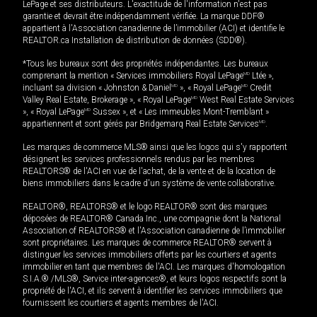
LePage et ses distributeurs. L'exactitude de l'information n'est pas
garantie et devrait être indépendamment vérifiée. La marque DDF®
appartient à l'Association canadienne de l’immobilier (ACI) et identifie le
REALTOR.ca Installation de distribution de données (SDD®).
*Tous les bureaux sont des propriétés indépendantes. Les bureaux
comprenant la mention « Services immobiliers Royal LePage
MD
Ltée »,
incluant sa division « Johnston & Daniel
MD
», « Royal LePage
MD
Credit
Valley Real Estate, Brokerage », « Royal LePage
MD
West Real Estate Services
», « Royal LePage
MD
Sussex », et « Les immeubles Mont-Tremblant »
appartiennent et sont gérés par Bridgemarq Real Estate Services
MD
.
Les marques de commerce MLS® ainsi que les logos qui s'y rapportent
désignent les services professionnels rendus par les membres
REALTORS® de l'ACI en vue de l'achat, de la vente et de la location de
biens immobiliers dans le cadre d'un système de vente collaborative.
REALTOR®, REALTORS® et le logo REALTOR® sont des marques
déposées de REALTOR® Canada Inc., une compagnie dont la National
Association of REALTORS® et l'Association canadienne de l’immobilier
sont propriétaires. Les marques de commerce REALTOR® servent à
distinguer les services immobiliers offerts par les courtiers et agents
immobilier en tant que membres de l'ACI. Les marques d'homologation
S.I.A.® /MLS®, Service inter-agences®, et leurs logos respectifs sont la
propriété de l'ACI, et ils servent à identifier les services immobiliers que
fournissent les courtiers et agents membres de l'ACI.