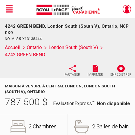
Menu
4242 GREEN BEND, London South (South V), Ontario, N6P
Live
En Direct
0K9
NO. MLS® X13138444
Accueil
Ontario
London South (South V)
4242 GREEN BEND
PARTAGER
IMPRIMER
ENREGISTRER
MAISON À VENDRE À CENTRAL LONDON, LONDON SOUTH
(SOUTH V), ONTARIO
787 500
$
MC
ÉvaluationExpress
:
Non disponible
2 Chambres
2 Salles de bain