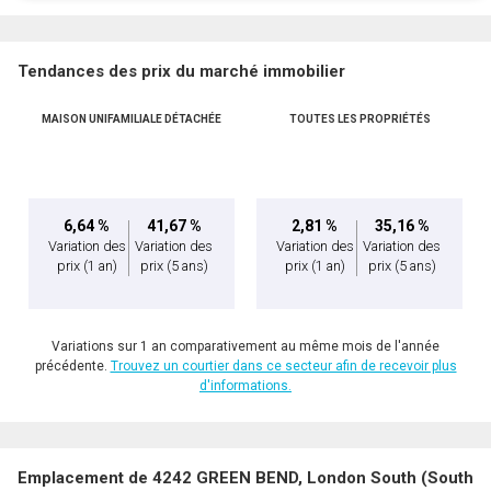
Tendances des prix du marché immobilier
MAISON UNIFAMILIALE DÉTACHÉE
TOUTES LES PROPRIÉTÉS
6,64 %
41,67 %
2,81 %
35,16 %
Variation des
Variation des
Variation des
Variation des
prix
(1 an)
prix
(5 ans)
prix
(1 an)
prix
(5 ans)
Variations sur 1 an comparativement au même mois de l'année
précédente.
Trouvez un courtier dans ce secteur afin de recevoir plus
d'informations.
Emplacement de 4242 GREEN BEND, London South (South