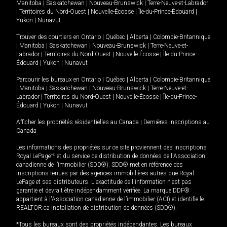
Manitoba
|
Saskatchewan
|
Nouveau-Brunswick
|
Terre-Neuve-et-Labrador
|
Territoires du Nord-Ouest
|
Nouvelle-Écosse
|
Île-du-Prince-Édouard
|
Yukon
|
Nunavut
.
Trouver des courtiers en
Ontario
|
Québec
|
Alberta
|
Colombie-Britannique
|
Manitoba
|
Saskatchewan
|
Nouveau-Brunswick
|
Terre-Neuve-et-
Labrador
|
Territoires du Nord-Ouest
|
Nouvelle-Écosse
|
Île-du-Prince-
Édouard
|
Yukon
|
Nunavut
Parcourir les bureaux en
Ontario
|
Québec
|
Alberta
|
Colombie-Britannique
|
Manitoba
|
Saskatchewan
|
Nouveau-Brunswick
|
Terre-Neuve-et-
Labrador
|
Territoires du Nord-Ouest
|
Nouvelle-Écosse
|
Île-du-Prince-
Édouard
|
Yukon
|
Nunavut
Afficher les propriétés résidentielles au Canada
|
Dernières inscriptions au
Canada
Les informations des propriétés sur ce site proviennent des inscriptions
Royal LePage
MD
et du service de distribution de données de l'Association
canadienne de l’immobilier (SDD®). SDD® met en référence des
inscriptions tenues par des agences immobilières autres que Royal
LePage et ses distributeurs. L'exactitude de l'information n'est pas
garantie et devrait être indépendamment vérifiée. La marque DDF®
appartient à l'Association canadienne de l’immobilier (ACI) et identifie le
REALTOR.ca Installation de distribution de données (SDD®).
*Tous les bureaux sont des propriétés indépendantes. Les bureaux