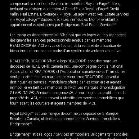
comprenant la mention « Services immobiliers Royal LePage
MD
Ltée »,
incluant sa division « Johnston & Daniel
MD
», « Royal LePage
MD
Credit
Valley Real Estate, Brokerage », « Royal LePage
MD
West Real Estate Services
», « Royal LePage
MD
Sussex », et « Les immeubles Mont-Tremblant »
appartiennent et sont gérés par Bridgemarq Real Estate Services
MD
.
Les marques de commerce MLS® ainsi que les logos qui s'y rapportent
désignent les services professionnels rendus par les membres
REALTORS® de l'ACI en vue de l'achat, de la vente et de la location de
biens immobiliers dans le cadre d'un système de vente collaborative.
REALTOR®, REALTORS® et le logo REALTOR® sont des marques
déposées de REALTOR® Canada Inc., une compagnie dont la National
Association of REALTORS® et l'Association canadienne de l’immobilier
sont propriétaires. Les marques de commerce REALTOR® servent à
distinguer les services immobiliers offerts par les courtiers et agents
immobilier en tant que membres de l'ACI. Les marques d'homologation
S.I.A.® /MLS®, Service inter-agences®, et leurs logos respectifs sont la
propriété de l'ACI, et ils servent à identifier les services immobiliers que
fournissent les courtiers et agents membres de l'ACI.
Royal LePage
MD
est une marque de commerce déposée de la Banque
Royale du Canada, utilisée sous licence par les Services immobiliers
Bridgemarq
MD
.
Bridgemarq
MD
et ses logos / Services immobiliers Bridgemarq
MD
sont des