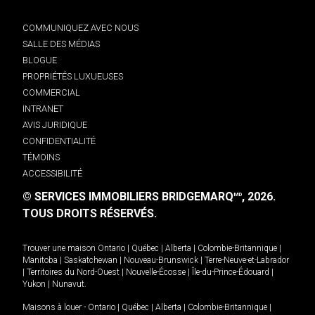
COMMUNIQUEZ AVEC NOUS
SALLE DES MÉDIAS
BLOGUE
PROPRIÉTÉS LUXUEUSES
COMMERCIAL
INTRANET
AVIS JURIDIQUE
CONFIDENTIALITÉ
TÉMOINS
ACCESSIBILITÉ
© SERVICES IMMOBILIERS BRIDGEMARQ
, 2026.
MD
TOUS DROITS RÉSERVÉS.
Trouver une maison
Ontario
|
Québec
|
Alberta
|
Colombie-Britannique
|
Manitoba
|
Saskatchewan
|
Nouveau-Brunswick
|
Terre-Neuve-et-Labrador
|
Territoires du Nord-Ouest
|
Nouvelle-Écosse
|
Île-du-Prince-Édouard
|
Yukon
|
Nunavut
.
Maisons à louer -
Ontario
|
Québec
|
Alberta
|
Colombie-Britannique
|