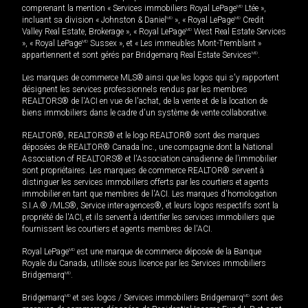
comprenant la mention « Services immobiliers Royal LePage
MD
Ltée »,
incluant sa division « Johnston & Daniel
MD
», « Royal LePage
MD
Credit
Valley Real Estate, Brokerage », « Royal LePage
MD
West Real Estate Services
», « Royal LePage
MD
Sussex », et « Les immeubles Mont-Tremblant »
appartiennent et sont gérés par Bridgemarq Real Estate Services
MD
.
Les marques de commerce MLS® ainsi que les logos qui s'y rapportent
désignent les services professionnels rendus par les membres
REALTORS® de l'ACI en vue de l'achat, de la vente et de la location de
biens immobiliers dans le cadre d'un système de vente collaborative.
REALTOR®, REALTORS® et le logo REALTOR® sont des marques
déposées de REALTOR® Canada Inc., une compagnie dont la National
Association of REALTORS® et l'Association canadienne de l’immobilier
sont propriétaires. Les marques de commerce REALTOR® servent à
distinguer les services immobiliers offerts par les courtiers et agents
immobilier en tant que membres de l'ACI. Les marques d'homologation
S.I.A.® /MLS®, Service inter-agences®, et leurs logos respectifs sont la
propriété de l'ACI, et ils servent à identifier les services immobiliers que
fournissent les courtiers et agents membres de l'ACI.
Royal LePage
MD
est une marque de commerce déposée de la Banque
Royale du Canada, utilisée sous licence par les Services immobiliers
Bridgemarq
MD
.
Bridgemarq
MD
et ses logos / Services immobiliers Bridgemarq
MD
sont des