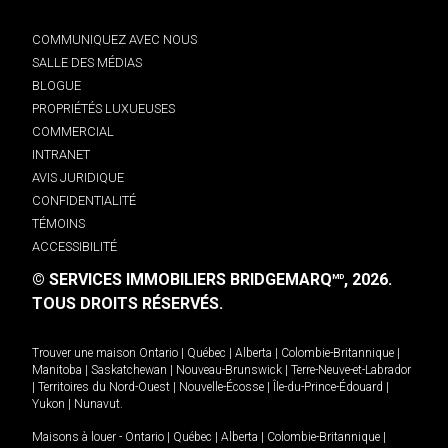
COMMUNIQUEZ AVEC NOUS
SALLE DES MÉDIAS
BLOGUE
PROPRIÉTÉS LUXUEUSES
COMMERCIAL
INTRANET
AVIS JURIDIQUE
CONFIDENTIALITÉ
TÉMOINS
ACCESSIBILITÉ
© SERVICES IMMOBILIERS BRIDGEMARQ
, 2026.
MD
TOUS DROITS RÉSERVÉS.
Trouver une maison
Ontario
|
Québec
|
Alberta
|
Colombie-Britannique
|
Manitoba
|
Saskatchewan
|
Nouveau-Brunswick
|
Terre-Neuve-et-Labrador
|
Territoires du Nord-Ouest
|
Nouvelle-Écosse
|
Île-du-Prince-Édouard
|
Yukon
|
Nunavut
.
Maisons à louer -
Ontario
|
Québec
|
Alberta
|
Colombie-Britannique
|