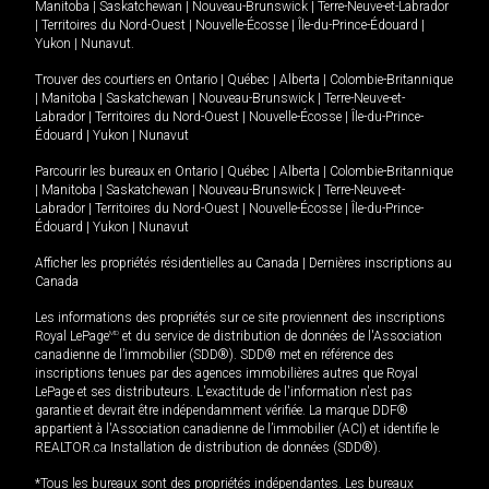
Manitoba
|
Saskatchewan
|
Nouveau-Brunswick
|
Terre-Neuve-et-Labrador
|
Territoires du Nord-Ouest
|
Nouvelle-Écosse
|
Île-du-Prince-Édouard
|
Yukon
|
Nunavut
.
Trouver des courtiers en
Ontario
|
Québec
|
Alberta
|
Colombie-Britannique
|
Manitoba
|
Saskatchewan
|
Nouveau-Brunswick
|
Terre-Neuve-et-
Labrador
|
Territoires du Nord-Ouest
|
Nouvelle-Écosse
|
Île-du-Prince-
Édouard
|
Yukon
|
Nunavut
Parcourir les bureaux en
Ontario
|
Québec
|
Alberta
|
Colombie-Britannique
|
Manitoba
|
Saskatchewan
|
Nouveau-Brunswick
|
Terre-Neuve-et-
Labrador
|
Territoires du Nord-Ouest
|
Nouvelle-Écosse
|
Île-du-Prince-
Édouard
|
Yukon
|
Nunavut
Afficher les propriétés résidentielles au Canada
|
Dernières inscriptions au
Canada
Les informations des propriétés sur ce site proviennent des inscriptions
Royal LePage
MD
et du service de distribution de données de l'Association
canadienne de l’immobilier (SDD®). SDD® met en référence des
inscriptions tenues par des agences immobilières autres que Royal
LePage et ses distributeurs. L'exactitude de l'information n'est pas
garantie et devrait être indépendamment vérifiée. La marque DDF®
appartient à l'Association canadienne de l’immobilier (ACI) et identifie le
REALTOR.ca Installation de distribution de données (SDD®).
*Tous les bureaux sont des propriétés indépendantes. Les bureaux