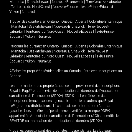
Manitoba
|
Saskatchewan
|
Nouveau-Brunswick
|
Terre-Neuve-et-Labrador
|
Territoires du Nord-Ouest
|
Nouvelle-Écosse
|
Île-du-Prince-Édouard
|
Yukon
|
Nunavut
.
Trouver des courtiers en
Ontario
|
Québec
|
Alberta
|
Colombie-Britannique
|
Manitoba
|
Saskatchewan
|
Nouveau-Brunswick
|
Terre-Neuve-et-
Labrador
|
Territoires du Nord-Ouest
|
Nouvelle-Écosse
|
Île-du-Prince-
Édouard
|
Yukon
|
Nunavut
Parcourir les bureaux en
Ontario
|
Québec
|
Alberta
|
Colombie-Britannique
|
Manitoba
|
Saskatchewan
|
Nouveau-Brunswick
|
Terre-Neuve-et-
Labrador
|
Territoires du Nord-Ouest
|
Nouvelle-Écosse
|
Île-du-Prince-
Édouard
|
Yukon
|
Nunavut
Afficher les propriétés résidentielles au Canada
|
Dernières inscriptions au
Canada
Les informations des propriétés sur ce site proviennent des inscriptions
Royal LePage
MD
et du service de distribution de données de l'Association
canadienne de l’immobilier (SDD®). SDD® met en référence des
inscriptions tenues par des agences immobilières autres que Royal
LePage et ses distributeurs. L'exactitude de l'information n'est pas
garantie et devrait être indépendamment vérifiée. La marque DDF®
appartient à l'Association canadienne de l’immobilier (ACI) et identifie le
REALTOR.ca Installation de distribution de données (SDD®).
*Tous les bureaux sont des propriétés indépendantes. Les bureaux