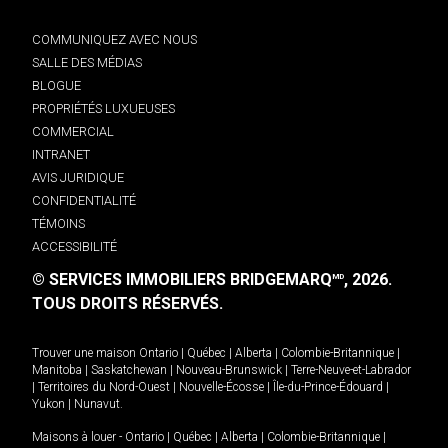
COMMUNIQUEZ AVEC NOUS
SALLE DES MÉDIAS
BLOGUE
PROPRIÉTÉS LUXUEUSES
COMMERCIAL
INTRANET
AVIS JURIDIQUE
CONFIDENTIALITÉ
TÉMOINS
ACCESSIBILITÉ
© SERVICES IMMOBILIERS BRIDGEMARQ
, 2026.
MD
TOUS DROITS RÉSERVÉS.
Trouver une maison
Ontario
|
Québec
|
Alberta
|
Colombie-Britannique
|
Manitoba
|
Saskatchewan
|
Nouveau-Brunswick
|
Terre-Neuve-et-Labrador
|
Territoires du Nord-Ouest
|
Nouvelle-Écosse
|
Île-du-Prince-Édouard
|
Yukon
|
Nunavut
.
Maisons à louer -
Ontario
|
Québec
|
Alberta
|
Colombie-Britannique
|