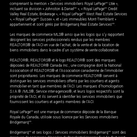
comprenant la mention « Services immobiliers Royal LePage
MD
Ltée »,
incluant sa division « Johnston & Daniel
MD
», « Royal LePage
MD
Credit
Valley Real Estate, Brokerage », « Royal LePage
MD
West Real Estate Services
», « Royal LePage
MD
Sussex », et « Les immeubles Mont-Tremblant »
appartiennent et sont gérés par Bridgemarq Real Estate Services
MD
.
Les marques de commerce MLS® ainsi que les logos qui s'y rapportent
désignent les services professionnels rendus par les membres
REALTORS® de l'ACI en vue de l'achat, de la vente et de la location de
biens immobiliers dans le cadre d'un système de vente collaborative.
REALTOR®, REALTORS® et le logo REALTOR® sont des marques
déposées de REALTOR® Canada Inc., une compagnie dont la National
Association of REALTORS® et l'Association canadienne de l’immobilier
sont propriétaires. Les marques de commerce REALTOR® servent à
distinguer les services immobiliers offerts par les courtiers et agents
immobilier en tant que membres de l'ACI. Les marques d'homologation
S.I.A.® /MLS®, Service inter-agences®, et leurs logos respectifs sont la
propriété de l'ACI, et ils servent à identifier les services immobiliers que
fournissent les courtiers et agents membres de l'ACI.
Royal LePage
MD
est une marque de commerce déposée de la Banque
Royale du Canada, utilisée sous licence par les Services immobiliers
Bridgemarq
MD
.
Bridgemarq
MD
et ses logos / Services immobiliers Bridgemarq
MD
sont des