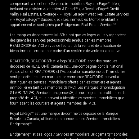
comprenant la mention « Services immobiliers Royal LePage
MD
Ltée »,
incluant sa division « Johnston & Daniel
MD
», « Royal LePage
MD
Credit
Valley Real Estate, Brokerage », « Royal LePage
MD
West Real Estate Services
», « Royal LePage
MD
Sussex », et « Les immeubles Mont-Tremblant »
appartiennent et sont gérés par Bridgemarq Real Estate Services
MD
.
Les marques de commerce MLS® ainsi que les logos qui s'y rapportent
désignent les services professionnels rendus par les membres
REALTORS® de l'ACI en vue de l'achat, de la vente et de la location de
biens immobiliers dans le cadre d'un système de vente collaborative.
REALTOR®, REALTORS® et le logo REALTOR® sont des marques
déposées de REALTOR® Canada Inc., une compagnie dont la National
Association of REALTORS® et l'Association canadienne de l’immobilier
sont propriétaires. Les marques de commerce REALTOR® servent à
distinguer les services immobiliers offerts par les courtiers et agents
immobilier en tant que membres de l'ACI. Les marques d'homologation
S.I.A.® /MLS®, Service inter-agences®, et leurs logos respectifs sont la
propriété de l'ACI, et ils servent à identifier les services immobiliers que
fournissent les courtiers et agents membres de l'ACI.
Royal LePage
MD
est une marque de commerce déposée de la Banque
Royale du Canada, utilisée sous licence par les Services immobiliers
Bridgemarq
MD
.
Bridgemarq
MD
et ses logos / Services immobiliers Bridgemarq
MD
sont des