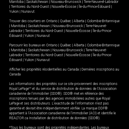
Manitoba
|
Saskatchewan
|
Nouveau-Brunswick
|
Terre-Neuve-et-Labrador
|
Territoires du Nord-Ouest
|
Nouvelle-Écosse
|
Île-du-Prince-Édouard
|
Yukon
|
Nunavut
.
Trouver des courtiers en
Ontario
|
Québec
|
Alberta
|
Colombie-Britannique
|
Manitoba
|
Saskatchewan
|
Nouveau-Brunswick
|
Terre-Neuve-et-
Labrador
|
Territoires du Nord-Ouest
|
Nouvelle-Écosse
|
Île-du-Prince-
Édouard
|
Yukon
|
Nunavut
Parcourir les bureaux en
Ontario
|
Québec
|
Alberta
|
Colombie-Britannique
|
Manitoba
|
Saskatchewan
|
Nouveau-Brunswick
|
Terre-Neuve-et-
Labrador
|
Territoires du Nord-Ouest
|
Nouvelle-Écosse
|
Île-du-Prince-
Édouard
|
Yukon
|
Nunavut
Afficher les propriétés résidentielles au Canada
|
Dernières inscriptions au
Canada
Les informations des propriétés sur ce site proviennent des inscriptions
Royal LePage
MD
et du service de distribution de données de l'Association
canadienne de l’immobilier (SDD®). SDD® met en référence des
inscriptions tenues par des agences immobilières autres que Royal
LePage et ses distributeurs. L'exactitude de l'information n'est pas
garantie et devrait être indépendamment vérifiée. La marque DDF®
appartient à l'Association canadienne de l’immobilier (ACI) et identifie le
REALTOR.ca Installation de distribution de données (SDD®).
*Tous les bureaux sont des propriétés indépendantes. Les bureaux