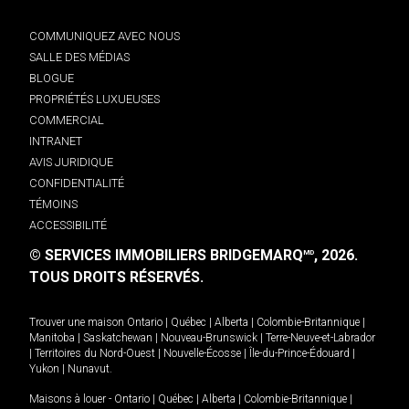
COMMUNIQUEZ AVEC NOUS
SALLE DES MÉDIAS
BLOGUE
PROPRIÉTÉS LUXUEUSES
COMMERCIAL
INTRANET
AVIS JURIDIQUE
CONFIDENTIALITÉ
TÉMOINS
ACCESSIBILITÉ
© SERVICES IMMOBILIERS BRIDGEMARQ
, 2026.
MD
TOUS DROITS RÉSERVÉS.
Trouver une maison
Ontario
|
Québec
|
Alberta
|
Colombie-Britannique
|
Manitoba
|
Saskatchewan
|
Nouveau-Brunswick
|
Terre-Neuve-et-Labrador
|
Territoires du Nord-Ouest
|
Nouvelle-Écosse
|
Île-du-Prince-Édouard
|
Yukon
|
Nunavut
.
Maisons à louer -
Ontario
|
Québec
|
Alberta
|
Colombie-Britannique
|